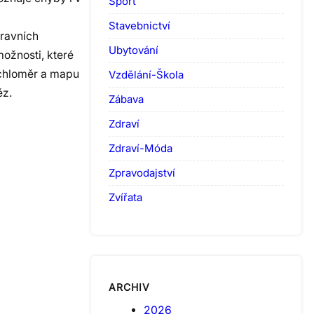
Sport
Stavebnictví
pravních
Ubytování
možnosti, které
rychloměr a mapu
Vzdělání-Škola
ěz.
Zábava
Zdraví
Zdraví-Móda
Zpravodajství
Zvířata
ARCHIV
2026