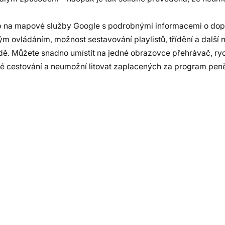
tup na mapové služby Google s podrobnými informacemi o do
ým ovládáním, možnost sestavování playlistů, třídění a další 
 jízdě. Můžete snadno umístit na jedné obrazovce přehrávač, 
mné cestování a neumožní litovat zaplacených za program pen