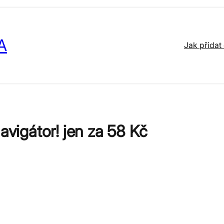
A
Jak přidat
avigátor! jen za 58 Kč