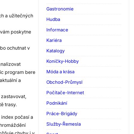
Gastronomie
ch a užitečných
Hudba
Informace
ré vám poskytne
Kariéra
ebo ochutnat v
Katalogy
Koníčky-Hobby
gnalizovat
Móda a krása
avíc program bere
aktuální a
Obchod-Průmysl
Počítače-Internet
 zastavovat,
Podnikání
ě trasy.
Práce-Brigády
 index počasí a
Služby-Řemesla
 shromáždění
žňuje chyby i v