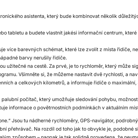
ronického asistenta, který bude kombinovat několik důležitý
nebo tabletu a budete vlastnit jakési informační centrum, kte
e více barevných schémat, které lze zvolit z místa řidiče, n
nápadné barvy nerušily řidiče.
ou užitečné na cestě. Za prvé, je to rychloměr, který může si
programu. Všimněte si, že můžeme nastavit dvě rychlosti, a n
nních a celkových kilometrů, a informuje řidiče o maximální, 
ý palubní počítač, který umožňuje sledování pohybu, možnost
uje informace o povětrnostních podmínkách v aktuálním míst
one.“ Jsou tu nádherné rychloměry, GPS-navigátor, podrobný
ební přehrávač. Na rozdíl od toho jak to obvykle je, podobné
balým způsobem – naopak je tak solidně provedena, že neumo