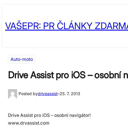
Přeskočit
Skip
na
to
VAŠEPR: PR ČLÁNKY ZDARM
obsah
content
Auto-moto
Drive Assist pro iOS – osobní n
Posted by
driveassist
–
25. 7. 2013
Drive Assist pro iOS – osobní navigátor!
www.drvassist.com