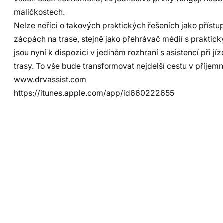
maličkostech.
Nelze neříci o takových praktických řešeních jako přís
zácpách na trase, stejně jako přehrávač médií s praktick
jsou nyní k dispozici v jediném rozhraní s asistencí při
trasy. To vše bude transformovat nejdelší cestu v příje
www.drvassist.com
https://itunes.apple.com/app/id660222655