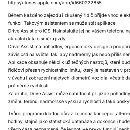
https://itunes.apple.com/app/id660222655
Během každého zájezdu i zkušený řidič přijde vhod elekt
funkcí. Takovým asistentem se může stát aplikace
Drive Assist pro iOS. Nainstalujte jej na vášem telefonu 
aktuální data o směru jízdy.
Drive Assist má pohodlný, ergonomický design a podporuj
závislosti na světle, tak, aby nadměrný jas nebo příliš ne
Aplikace obsahuje několik užitečných nástrojů, které bud
řidičovi přesah rychlostního limitu, který je nastaven v 
v úvahu i zobrazení najetých kilometrů vozidla, včetně de
průměrné rychlosti.
Za druhé, Drive Assist může nabídnout při jízdě pohodln
změnu terénu, nadmořské výšku a rychlosti a také poskyt
Tvůrci programu kladou důraz zejména koncepci „all-in-
hodiny, stejně jako statistická databáze a dokonce i hud
všech částí neznamená, že jednotlivé prvky fungují ned