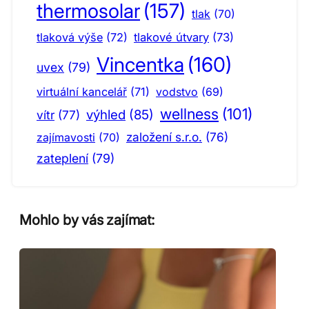
thermosolar
(157)
tlak
(70)
tlaková výše
(72)
tlakové útvary
(73)
Vincentka
(160)
uvex
(79)
virtuální kancelář
(71)
vodstvo
(69)
wellness
(101)
výhled
(85)
vítr
(77)
založení s.r.o.
(76)
zajímavosti
(70)
zateplení
(79)
Mohlo by vás zajímat: