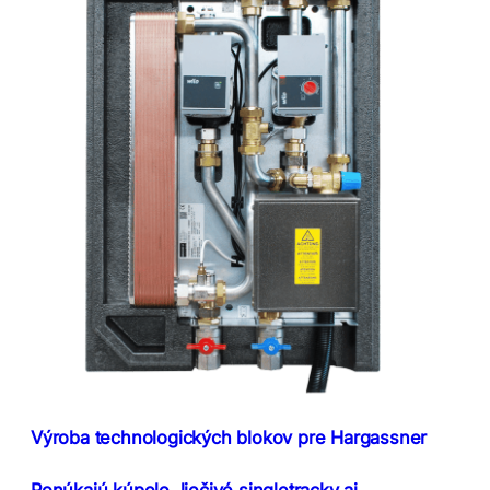
Výroba technologických blokov pre Hargassner
Ponúkajú kúpele, liečivé singletracky aj