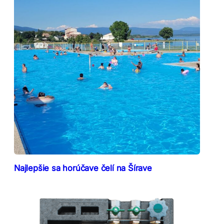
Najlepšie sa horúčave čelí na Šírave