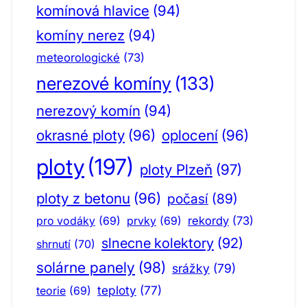
komínová hlavice
(94)
komíny nerez
(94)
meteorologické
(73)
nerezové komíny
(133)
nerezový komín
(94)
okrasné ploty
(96)
oplocení
(96)
ploty
(197)
ploty Plzeň
(97)
ploty z betonu
(96)
počasí
(89)
pro vodáky
(69)
prvky
(69)
rekordy
(73)
slnecne kolektory
(92)
shrnutí
(70)
solárne panely
(98)
srážky
(79)
teploty
(77)
teorie
(69)