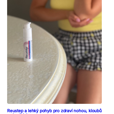
Reustep a lehký pohyb pro zdraví nohou, kloubů