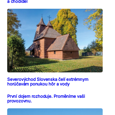
a chodidel
Severovýchod Slovenska čelí extrémnym
horúčavám ponukou hôr a vody
První dojem rozhoduje. Proměníme vaši
provozovnu.