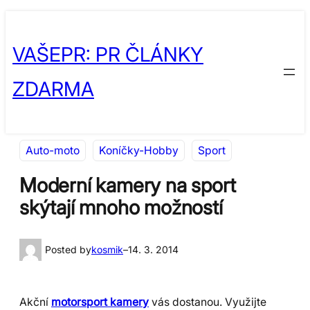
Přeskočit
Skip
na
to
VAŠEPR: PR ČLÁNKY
obsah
content
ZDARMA
Auto-moto
Koníčky-Hobby
Sport
Moderní kamery na sport
skýtají mnoho možností
Posted by
kosmik
–
14. 3. 2014
Akční
motorsport kamery
vás dostanou. Využijte