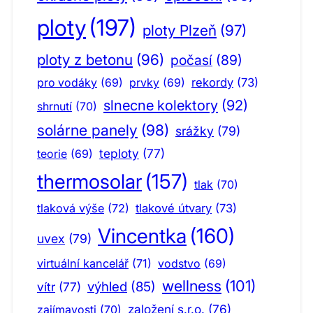
ploty
(197)
ploty Plzeň
(97)
ploty z betonu
(96)
počasí
(89)
pro vodáky
(69)
prvky
(69)
rekordy
(73)
slnecne kolektory
(92)
shrnutí
(70)
solárne panely
(98)
srážky
(79)
teploty
(77)
teorie
(69)
thermosolar
(157)
tlak
(70)
tlaková výše
(72)
tlakové útvary
(73)
Vincentka
(160)
uvex
(79)
virtuální kancelář
(71)
vodstvo
(69)
wellness
(101)
výhled
(85)
vítr
(77)
založení s.r.o.
(76)
zajímavosti
(70)