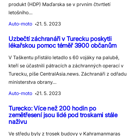
produkt (HDP) Maďarska se v prvním čtvrtletí
letošního…
Auto-moto
21. 5. 2023
Uzbečtí záchranáři v Turecku poskytli
lékařskou pomoc téměř 3900 občanům
V Taškentu přistálo letadlo s 60 vojáky na palubě,
kteří se účastnili pátracích a záchranných operací v
Turecku, píše CentralAsia.news. Záchranáři z odřadu
ministerstva obrany…
Auto-moto
21. 5. 2023
Turecko: Více než 200 hodin po
zemětřesení jsou lidé pod troskami stále
naživu
Ve středu byly z trosek budovy v Kahramanmaras