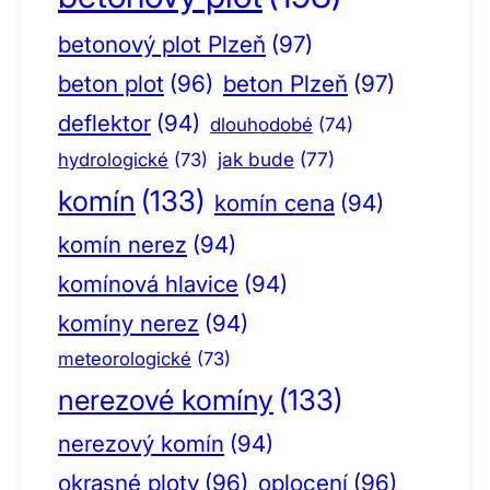
betonový plot Plzeň
(97)
beton plot
(96)
beton Plzeň
(97)
deflektor
(94)
dlouhodobé
(74)
jak bude
(77)
hydrologické
(73)
komín
(133)
komín cena
(94)
komín nerez
(94)
komínová hlavice
(94)
komíny nerez
(94)
meteorologické
(73)
nerezové komíny
(133)
nerezový komín
(94)
okrasné ploty
(96)
oplocení
(96)