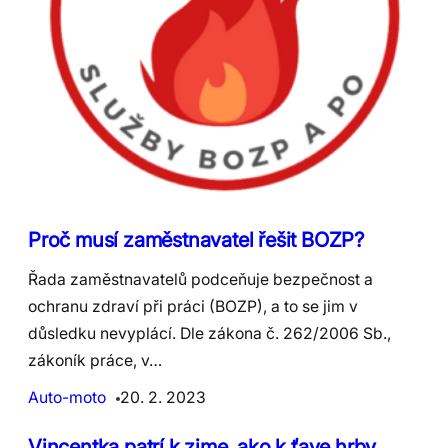
Proč musí zaměstnavatel řešit BOZP?
Řada zaměstnavatelů podceňuje bezpečnost a
ochranu zdraví při práci (BOZP), a to se jim v
důsledku nevyplácí. Dle zákona č. 262/2006 Sb.,
zákoník práce, v…
Auto-moto
20. 2. 2023
Vincentka patrí k zime, ako k ťave hrby