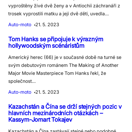
vyproštěny živé dvě ženy a v Antiochii záchranáři z
trosek vyprostili matku a její dvě děti, uvedla…
Auto-moto
21. 5. 2023
Tom Hanks se připojuje k výrazným
hollywoodským scénáristům
Americký herec (66) je v současné době na turné se
svým debutovým románem The Making of Another
Major Movie Masterpiece Tom Hanks řekl, že
společnost…
Auto-moto
21. 5. 2023
Kazachstán a Čína se drží stejných pozic v
hlavních mezinárodních otázkách –
Kassym-Jomart Tokajev
Kazachstán a Čína zastávají stejné nebo podobné