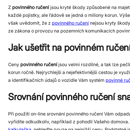
Z
povinného ručení
jsou kryté škody způsobené na majetku
každé pojistky, ale řádově se jedná o miliony korun. Výše 
však uvědomit, že z
povinného ručení
nejsou kryty škody
ze zákona o provozu na pozemních komunikacích povinn
Jak ušetřit na povinném ručen
Ceny
povinného ručení
jsou velmi rozdílné, a tak lze peč
korun ročně. Nejrychlejší a nejefektivnější cestou je využi
a identifikačních údajů o vozidle Vám systém
povinné ru
Srovnání povinného ručení sn
Při použití on-line srovnání povinného ručení Vám odpadá
vyřídíte odkudkoliv, například z pohodlí Vašeho domova.
kalkulačka
, nehleďte pouze na nejnižší cenu. Podstatné js