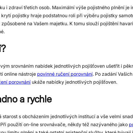
 i zdraví třetích osob. Maximální výše pojistného plnění je i
krytí pojistky hraje podstatnou roli při výběru pojistky samotn
 způsobené na Vašem majetku. K tomu slouží pojištění havarij
é.
í?
livým srovnáním nabídek jednotlivých pojišťoven ušetřit i pěkn
tí online nástroje
povinné ručení porovnání
. Po zadání Vašic
čení porovnání
ukáže nabídky jednotlivých pojišťoven.
adno a rychle
 starost s obcházením jednotlivých institucí a vše velmi sna
 Při použití on-line srovnávače, někdy též nazývaného jako
p
ou limity plnění a také ostatní asistenční služby, které bývají