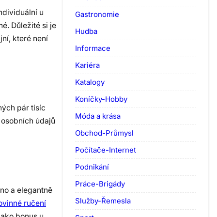
ndividuální u
Gastronomie
é. Důležité si je
Hudba
ní, které není
Informace
Kariéra
Katalogy
Koníčky-Hobby
ých pár tisíc
Móda a krása
h osobních údajů
Obchod-Průmysl
Počítače-Internet
Podnikání
Práce-Brigády
dno a elegantně
Služby-Řemesla
ovinné ručení
 jako bonus u