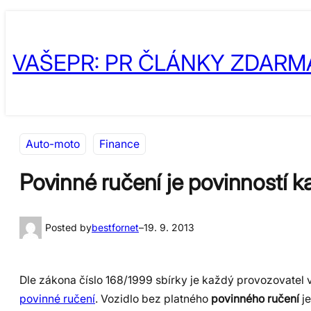
Přeskočit
Skip
na
to
VAŠEPR: PR ČLÁNKY ZDARM
obsah
content
Auto-moto
Finance
Povinné ručení je povinností k
Posted by
bestfornet
–
19. 9. 2013
Dle zákona číslo 168/1999 sbírky je každý provozovatel v
povinné ručení
. Vozidlo bez platného
povinného ručení
je