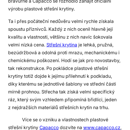
bravurně a Capacco se rozhodlo zahájit oficiální
výrobu plastové střešní krytiny.
Ta i přes počáteční nedůvěru velmi rychle získala
spoustu příznivců. Každý z nich ocenil hlavně její
kvalitu a vlastnosti, většinu z nich navíc šokovala
velmi nízká cena.
Střešní krytina
je lehká, pružná,
bezúdržbová a odolná proti mrazu, mechanickému i
chemickému poškození. Hodí se jak pro novostavby,
tak rekonstrukce. Po pokládce plastové střešní
krytiny totiž dojde k jejímu přilehnutí k podkladu,
díky kterému se jednotlivé šablony ve střední části
mírně prohnou. Střecha tak získá velmi specifický
ráz, který svým vzhledem připomíná břidlici, jeden
z nejdražších materiálů střešních krytin na trhu.
Více se o vzniku a vlastnostech plastové
střešní krytiny
Capacco
dozvíte na
www.capacco.cz
,