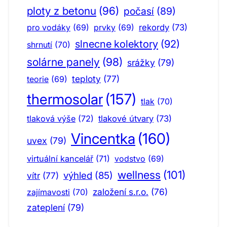
ploty z betonu
(96)
počasí
(89)
pro vodáky
(69)
prvky
(69)
rekordy
(73)
slnecne kolektory
(92)
shrnutí
(70)
solárne panely
(98)
srážky
(79)
teploty
(77)
teorie
(69)
thermosolar
(157)
tlak
(70)
tlaková výše
(72)
tlakové útvary
(73)
Vincentka
(160)
uvex
(79)
virtuální kancelář
(71)
vodstvo
(69)
wellness
(101)
výhled
(85)
vítr
(77)
založení s.r.o.
(76)
zajímavosti
(70)
zateplení
(79)