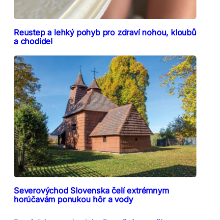
Reustep a lehký pohyb pro zdraví nohou, kloubů
a chodidel
Severovýchod Slovenska čelí extrémnym
horúčavám ponukou hôr a vody