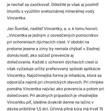
je nechať sa zaočkovať. Dôležité je však aj posilniť
imunitu s využitím svetoznámej minerálnej vody
Vincentka.
Jan Šumšal, riaditeľ Vincentky, a. s. k tomu hovorí:
,,Vincentka je jedným z osvedčených pomocníkov
pri ochoreniach dýchacích ciest. V období na
prelome jesene a zimy by nemala chýbať v žiadnej
domácnosti, ako súčasť prevencie aj
doliečovania. Každé z ochorení dýchacích ciest si
však vyžaduje určitý preferovaný spôsob aplikácie
Vincentky. Najúčinnejšia forma je inhalácia, ktorá sa
odporúča najmä pri chronických stavoch. Pri chrípke
pomáha Vincentka najviac ako prevencia a potom pri
doliečovaní. Pri akútnych prípadoch je vhodnejšie
Vincentku piť, ideálne dvakrát denne na lačno v
dávke približne 1,5 dcl. Účinná pitná kúra má trvať 15