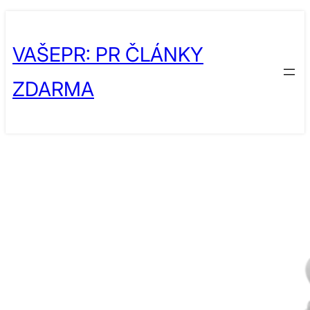
Přeskočit
Skip
na
to
VAŠEPR: PR ČLÁNKY
obsah
content
ZDARMA