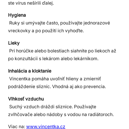
ste vírus nešírili ďalej.
Hygiena
Ruky si umývajte často, používajte jednorazové
vreckovky a po použití ich vyhoďte.
Lieky
Pri horúčke alebo bolestiach siahnite po liekoch až
po konzultácii s lekárom alebo lekárnikom.
Inhalácia a kloktanie
Vincentka pomáha uvoľniť hlieny a zmierniť
podráždenie slizníc. Vhodná aj ako prevencia.
Vlhkosť vzduchu
Suchý vzduch dráždi sliznice. Používajte
zvlhčovače alebo nádoby s vodou na radiátoroch.
Viac na:
www.vincentka.cz