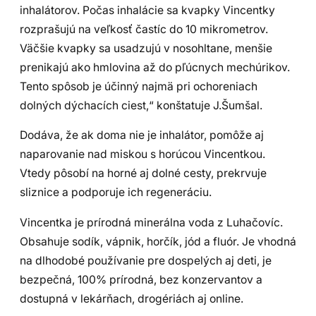
inhalátorov. Počas inhalácie sa kvapky Vincentky
rozprašujú na veľkosť častíc do 10 mikrometrov.
Väčšie kvapky sa usadzujú v nosohltane, menšie
prenikajú ako hmlovina až do pľúcnych mechúrikov.
Tento spôsob je účinný najmä pri ochoreniach
dolných dýchacích ciest,“ konštatuje J.Šumšal.
Dodáva, že ak doma nie je inhalátor, pomôže aj
naparovanie nad miskou s horúcou Vincentkou.
Vtedy pôsobí na horné aj dolné cesty, prekrvuje
sliznice a podporuje ich regeneráciu.
Vincentka je prírodná minerálna voda z Luhačovíc.
Obsahuje sodík, vápnik, horčík, jód a fluór. Je vhodná
na dlhodobé používanie pre dospelých aj deti, je
bezpečná, 100% prírodná, bez konzervantov a
dostupná v lekárňach, drogériách aj online.