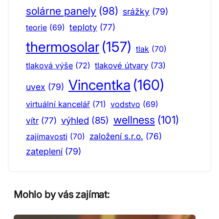
solárne panely
(98)
srážky
(79)
teploty
(77)
teorie
(69)
thermosolar
(157)
tlak
(70)
tlaková výše
(72)
tlakové útvary
(73)
Vincentka
(160)
uvex
(79)
virtuální kancelář
(71)
vodstvo
(69)
wellness
(101)
výhled
(85)
vítr
(77)
založení s.r.o.
(76)
zajímavosti
(70)
zateplení
(79)
Mohlo by vás zajímat: