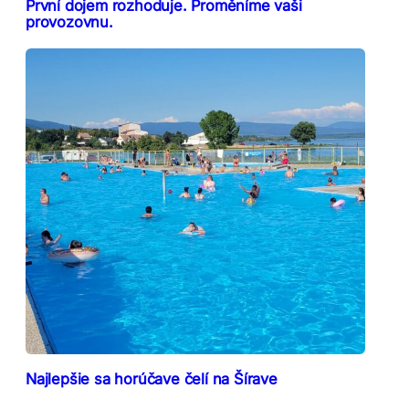
První dojem rozhoduje. Proměníme vaši
provozovnu.
Najlepšie sa horúčave čelí na Šírave