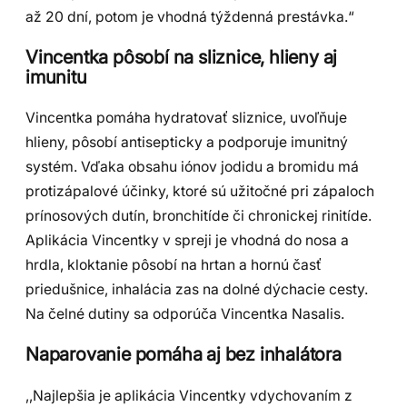
až 20 dní, potom je vhodná týždenná prestávka.“
Vincentka
pôsobí na sliznice, hlieny aj
imunitu
Vincentka pomáha hydratovať sliznice, uvoľňuje
hlieny, pôsobí antisepticky a podporuje imunitný
systém. Vďaka obsahu iónov jodidu a bromidu má
protizápalové účinky, ktoré sú užitočné pri zápaloch
prínosových dutín, bronchitíde či chronickej rinitíde.
Aplikácia Vincentky v spreji je vhodná do nosa a
hrdla, kloktanie pôsobí na hrtan a hornú časť
priedušnice, inhalácia zas na dolné dýchacie cesty.
Na čelné dutiny sa odporúča Vincentka Nasalis.
Naparovanie pomáha aj bez inhalátora
,,Najlepšia je aplikácia Vincentky vdychovaním z