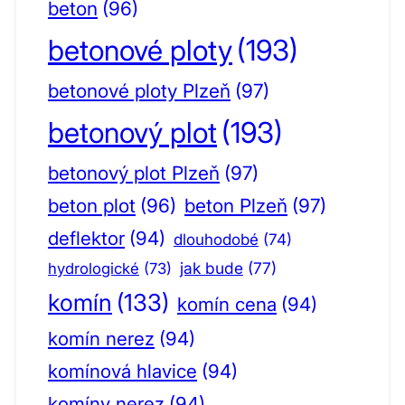
beton
(96)
betonové ploty
(193)
betonové ploty Plzeň
(97)
betonový plot
(193)
betonový plot Plzeň
(97)
beton plot
(96)
beton Plzeň
(97)
deflektor
(94)
dlouhodobé
(74)
jak bude
(77)
hydrologické
(73)
komín
(133)
komín cena
(94)
komín nerez
(94)
komínová hlavice
(94)
komíny nerez
(94)