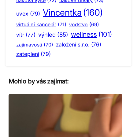
tlaková výše
(72)
tlakové útvary
(73)
Vincentka
(160)
uvex
(79)
virtuální kancelář
(71)
vodstvo
(69)
wellness
(101)
výhled
(85)
vítr
(77)
založení s.r.o.
(76)
zajímavosti
(70)
zateplení
(79)
Mohlo by vás zajímat: