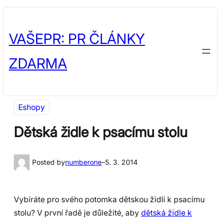
Přeskočit
Skip
na
to
VAŠEPR: PR ČLÁNKY
obsah
content
ZDARMA
Eshopy
Dětská židle k psacímu stolu
Posted by
numberone
–
5. 3. 2014
Vybíráte pro svého potomka dětskou židli k psacímu
stolu? V první řadě je důležité, aby
dětská židle k