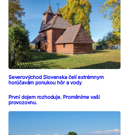
Severovýchod Slovenska čelí extrémnym
horúčavám ponukou hôr a vody
První dojem rozhoduje. Proměníme vaši
provozovnu.