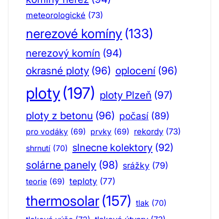
meteorologické
(73)
nerezové komíny
(133)
nerezový komín
(94)
okrasné ploty
(96)
oplocení
(96)
ploty
(197)
ploty Plzeň
(97)
ploty z betonu
(96)
počasí
(89)
pro vodáky
(69)
prvky
(69)
rekordy
(73)
slnecne kolektory
(92)
shrnutí
(70)
solárne panely
(98)
srážky
(79)
teploty
(77)
teorie
(69)
thermosolar
(157)
tlak
(70)