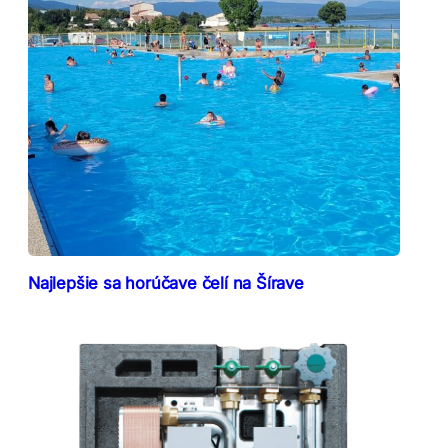
Najlepšie sa horúčave čelí na Šírave