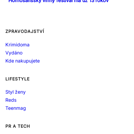
Hornošarišský vínny festival má už 13 rokov
ZPRAVODAJSTVÍ
Krimidoma
Vydáno
Kde nakupujete
LIFESTYLE
Styl ženy
Reds
Teenmag
PR A TECH