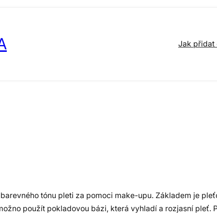
A
Jak přidat
 barevného tónu pleti za pomoci make-upu. Základem je pleť
ožno použít pokladovou bázi, která vyhladí a rozjasní pleť.