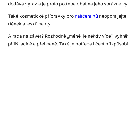
dodává výraz a je proto potřeba dbát na jeho správné vy
Také kosmetické přípravky pro
nalíčení rtů
neopomíjejte, 
rtěnek a lesků na rty.
A rada na závěr? Rozhodně „méně, je někdy více“, vyhně
příliš lacině a přehnaně. Také je potřeba líčení přizpůsobi