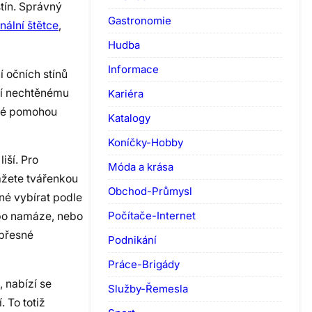
stín. Správný
Gastronomie
nální štětce
,
Hudba
Informace
 očních stínů
ezí nechtěnému
Kariéra
eré pomohou
Katalogy
Koníčky-Hobby
iší. Pro
Móda a krása
ážete tvářenkou
Obchod-Průmysl
tné vybírat podle
Počítače-Internet
u po namáze, nebo
 přesné
Podnikání
Práce-Brigády
 nabízí se
Služby-Řemesla
 To totiž