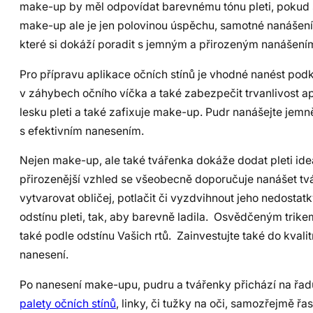
make-up by měl odpovídat barevnému tónu pleti, pokud si n
make-up ale je jen polovinou úspěchu, samotné nanášení je
které si dokáží poradit s jemným a přirozeným nanášení
Pro přípravu aplikace očních stínů je vhodné nanést podk
v záhybech očního víčka a také zabezpečit trvanlivost a
lesku pleti a také zafixuje make-up. Pudr nanášejte jem
s efektivním nanesením.
Nejen make-up, ale také tvářenka dokáže dodat pleti ideál
přirozenější vzhled se všeobecně doporučuje nanášet tv
vytvarovat obličej, potlačit či vyzdvihnout jeho nedostat
odstínu pleti, tak, aby barevně ladila. Osvědčeným trikem
také podle odstínu Vašich rtů. Zainvestujte také do kvali
nanesení.
Po nanesení make-upu, pudru a tvářenky přichází na řadu
palety očních stínů
, linky, či tužky na oči, samozřejmě řa