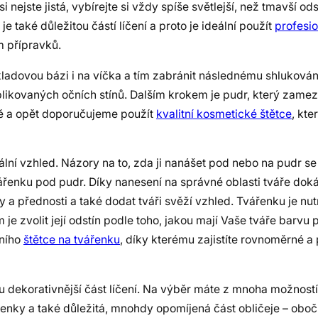
ejste jistá, vybírejte si vždy spíše světlejší, než tmavší od
 také důležitou částí líčení a proto je ideální použít
profesio
m přípravků.
ladovou bázi i na víčka a tím zabránit následnému shlukování
plikovaných očních stínů. Dalším krokem je pudr, který zam
ně a opět doporučujeme použít
kvalitní kosmetické štětce
, kt
ní vzhled. Názory na to, zda ji nanášet pod nebo na pudr se l
ářenku pod pudr. Díky nanesení na správné oblasti tváře dok
ky a přednosti a také dodat tváři svěží vzhled. Tvářenku je nu
 je zvolit její odstín podle toho, jakou mají Vaše tváře barv
tního
štětce na tvářenku
, díky kterému zajistíte rovnoměrné a
 dekorativnější část líčení. Na výběr máte z mnoha možností,
senky a také důležitá, mnohdy opomíjená část obličeje – obočí.