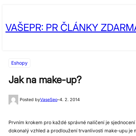
Přeskočit
Skip
na
to
VAŠEPR: PR ČLÁNKY ZDARM
obsah
content
Eshopy
Jak na make-up?
Posted by
VaseSeo
–
4. 2. 2014
Prvním krokem pro každé správné nalíčení je sjednocení
dokonalý vzhled a prodloužení trvanlivosti make-upu je m