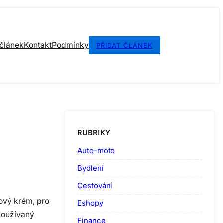
 článek
Kontakt
Podmínky
PŘIDAT ČLÁNEK
RUBRIKY
Auto-moto
Bydlení
Cestování
ový krém, pro
Eshopy
 Používaný
Finance