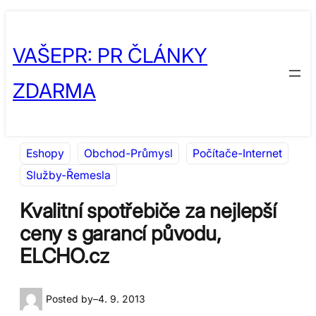
Přeskočit
Skip
na
to
VAŠEPR: PR ČLÁNKY
obsah
content
ZDARMA
Eshopy
Obchod-Průmysl
Počítače-Internet
Služby-Řemesla
Kvalitní spotřebiče za nejlepší
ceny s garancí původu,
ELCHO.cz
Posted by
–
4. 9. 2013