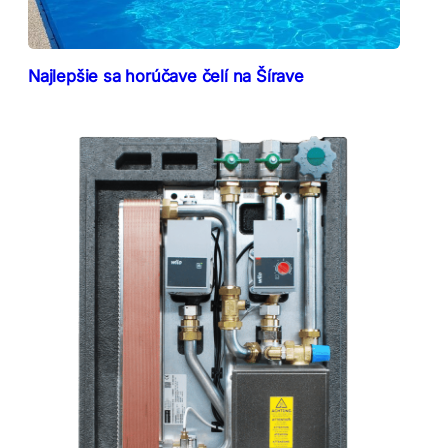
Najlepšie sa horúčave čelí na Šírave