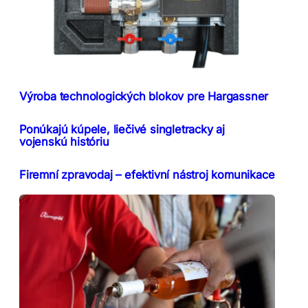
Výroba technologických blokov pre Hargassner
Ponúkajú kúpele, liečivé singletracky aj
vojenskú históriu
Firemní zpravodaj – efektivní nástroj komunikace