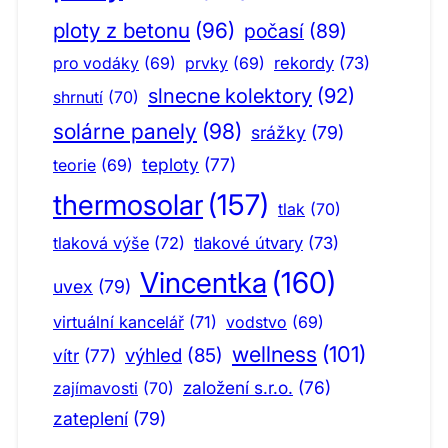
ploty z betonu
(96)
počasí
(89)
pro vodáky
(69)
prvky
(69)
rekordy
(73)
slnecne kolektory
(92)
shrnutí
(70)
solárne panely
(98)
srážky
(79)
teploty
(77)
teorie
(69)
thermosolar
(157)
tlak
(70)
tlaková výše
(72)
tlakové útvary
(73)
Vincentka
(160)
uvex
(79)
virtuální kancelář
(71)
vodstvo
(69)
wellness
(101)
výhled
(85)
vítr
(77)
založení s.r.o.
(76)
zajímavosti
(70)
zateplení
(79)