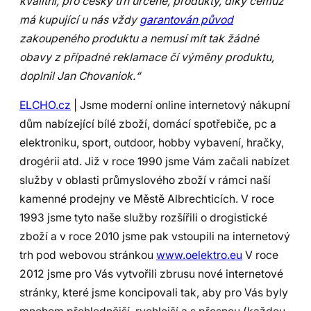
kvalitní, pro český trh určené, produkty, díky čemuž
má kupující u nás vždy
garantován původ
zakoupeného produktu a nemusí mít tak žádné
obavy z případné reklamace čí výměny produktu,
doplnil Jan Chovaniok.“
ELCHO.cz
| Jsme moderní online internetový nákupní
dům nabízející bílé zboží, domácí spotřebiče, pc a
elektroniku, sport, outdoor, hobby vybavení, hračky,
drogérii atd. Již v roce 1990 jsme Vám začali nabízet
služby v oblasti průmyslového zboží v rámci naší
kamenné prodejny ve Městě Albrechticích. V roce
1993 jsme tyto naše služby rozšířili o drogistické
zboží a v roce 2010 jsme pak vstoupili na internetový
trh pod webovou stránkou
www.oelektro.eu
V roce
2012 jsme pro Vás vytvořili zbrusu nové internetové
stránky, které jsme koncipovali tak, aby pro Vás byly