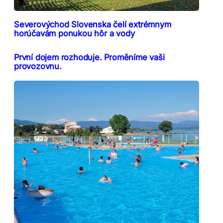
Severovýchod Slovenska čelí extrémnym
horúčavám ponukou hôr a vody
První dojem rozhoduje. Proměníme vaši
provozovnu.