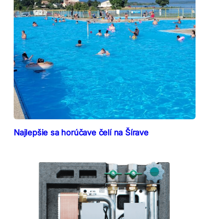
Najlepšie sa horúčave čelí na Šírave