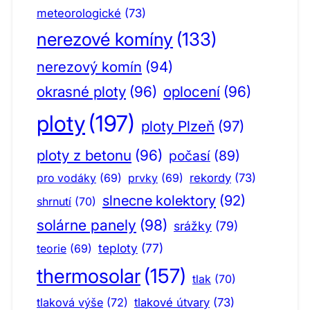
meteorologické
(73)
nerezové komíny
(133)
nerezový komín
(94)
okrasné ploty
(96)
oplocení
(96)
ploty
(197)
ploty Plzeň
(97)
ploty z betonu
(96)
počasí
(89)
pro vodáky
(69)
prvky
(69)
rekordy
(73)
slnecne kolektory
(92)
shrnutí
(70)
solárne panely
(98)
srážky
(79)
teploty
(77)
teorie
(69)
thermosolar
(157)
tlak
(70)
tlaková výše
(72)
tlakové útvary
(73)