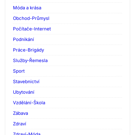
Móda a krása
Obchod-Průmysl
Počítače-Internet
Podnikání
Práce-Brigády
Služby-Řemesla
Sport
Stavebnictví
Ubytování
Vzdělání-Škola
Zábava
Zdraví
Zdraví-Móda