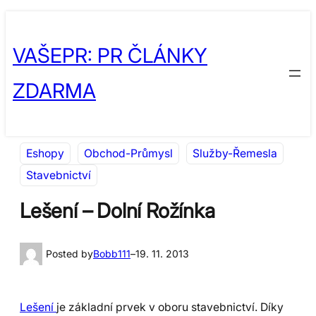
Přeskočit
Skip
na
to
VAŠEPR: PR ČLÁNKY
obsah
content
ZDARMA
Eshopy
Obchod-Průmysl
Služby-Řemesla
Stavebnictví
Lešení – Dolní Rožínka
Posted by
Bobb111
–
19. 11. 2013
Lešení
je základní prvek v oboru stavebnictví. Díky