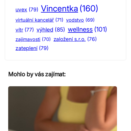
Vincentka
(160)
uvex
(79)
virtuální kancelář
(71)
vodstvo
(69)
wellness
(101)
výhled
(85)
vítr
(77)
založení s.r.o.
(76)
zajímavosti
(70)
zateplení
(79)
Mohlo by vás zajímat: