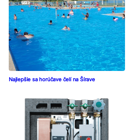
Najlepšie sa horúčave čelí na Šírave