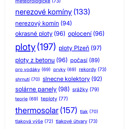
meteorologické
(73)
nerezové komíny
(133)
nerezový komín
(94)
okrasné ploty
(96)
oplocení
(96)
ploty
(197)
ploty Plzeň
(97)
ploty z betonu
(96)
počasí
(89)
pro vodáky
(69)
prvky
(69)
rekordy
(73)
slnecne kolektory
(92)
shrnutí
(70)
solárne panely
(98)
srážky
(79)
teploty
(77)
teorie
(69)
thermosolar
(157)
tlak
(70)
tlaková výše
(72)
tlakové útvary
(73)