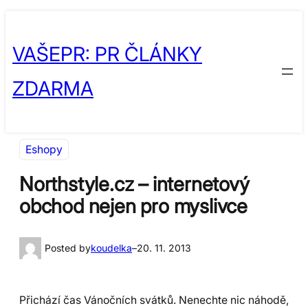
Přeskočit
Skip
na
to
VAŠEPR: PR ČLÁNKY
obsah
content
ZDARMA
Eshopy
Northstyle.cz – internetový
obchod nejen pro myslivce
Posted by
koudelka
–
20. 11. 2013
Přichází čas Vánočních svátků. Nenechte nic náhodě,