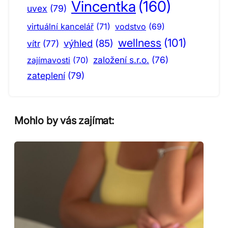
Vincentka
(160)
uvex
(79)
virtuální kancelář
(71)
vodstvo
(69)
wellness
(101)
výhled
(85)
vítr
(77)
založení s.r.o.
(76)
zajímavosti
(70)
zateplení
(79)
Mohlo by vás zajímat: