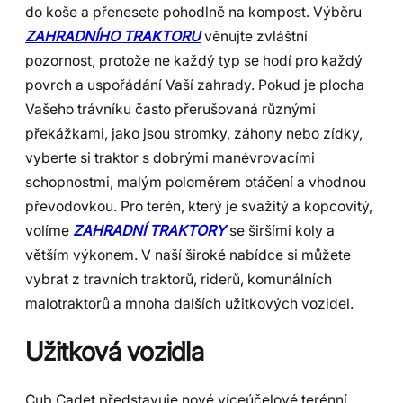
do koše a přenesete pohodlně na kompost. Výběru
ZAHRADNÍHO TRAKTORU
věnujte zvláštní
pozornost, protože ne každý typ se hodí pro každý
povrch a uspořádání Vaší zahrady. Pokud je plocha
Vašeho trávníku často přerušovaná různými
překážkami, jako jsou stromky, záhony nebo zídky,
vyberte si traktor s dobrými manévrovacími
schopnostmi, malým poloměrem otáčení a vhodnou
převodovkou. Pro terén, který je svažitý a kopcovitý,
volíme
ZAHRADNÍ TRAKTORY
se širšími koly a
větším výkonem. V naší široké nabídce si můžete
vybrat z travních traktorů, riderů, komunálních
malotraktorů a mnoha dalších užitkových vozidel.
Užitková vozidla
Cub Cadet představuje nové víceúčelové terénní