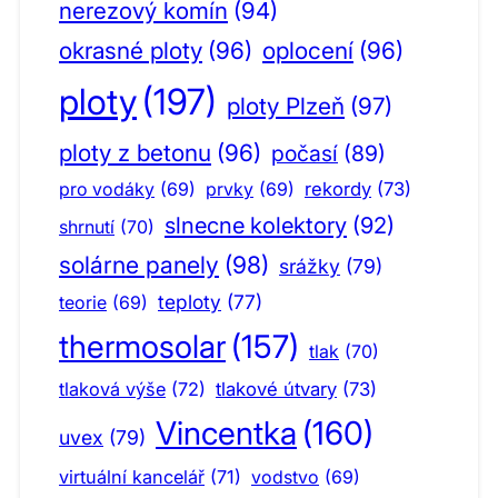
nerezový komín
(94)
okrasné ploty
(96)
oplocení
(96)
ploty
(197)
ploty Plzeň
(97)
ploty z betonu
(96)
počasí
(89)
pro vodáky
(69)
prvky
(69)
rekordy
(73)
slnecne kolektory
(92)
shrnutí
(70)
solárne panely
(98)
srážky
(79)
teploty
(77)
teorie
(69)
thermosolar
(157)
tlak
(70)
tlaková výše
(72)
tlakové útvary
(73)
Vincentka
(160)
uvex
(79)
virtuální kancelář
(71)
vodstvo
(69)