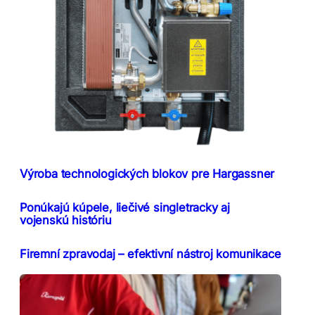
Výroba technologických blokov pre Hargassner
Ponúkajú kúpele, liečivé singletracky aj
vojenskú históriu
Firemní zpravodaj – efektivní nástroj komunikace