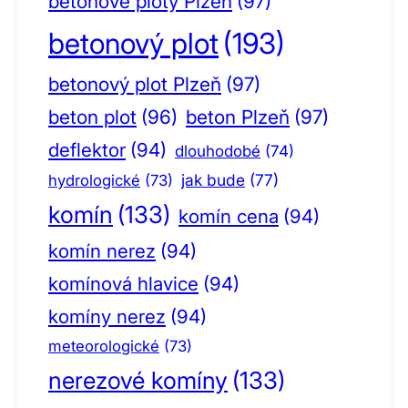
betonové ploty Plzeň
(97)
betonový plot
(193)
betonový plot Plzeň
(97)
beton plot
(96)
beton Plzeň
(97)
deflektor
(94)
dlouhodobé
(74)
jak bude
(77)
hydrologické
(73)
komín
(133)
komín cena
(94)
komín nerez
(94)
komínová hlavice
(94)
komíny nerez
(94)
meteorologické
(73)
nerezové komíny
(133)