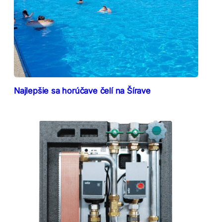
Najlepšie sa horúčave čelí na Šírave