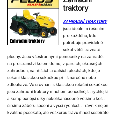
traktory
ZAHRADNÍ TRAKTORY
jsou ideálním řešením
pro každého, kdo
potřebuje pravidelně
sekat větší travnaté
plochy. Jsou všestrannými pomocníky na zahradě,
na prostranství kolem domu, v parcích, okrasných
zahradách, na hřištích a dalších plochách, kde je
sekání klasickou sekačkou příliš náročné nebo
zdlouhavé. Ve srovnání s klasickou rotační sekačkou
jsou zahradní traktory mnohem pohodlnější, rychlejší
a komplexnější díky několikanásobně většímu koši,
širšímu záběru sečení a vyšší rychlosti. Trávník nejen
kvalitně posekáte, ale veškerou trávu ihned sesbíráte