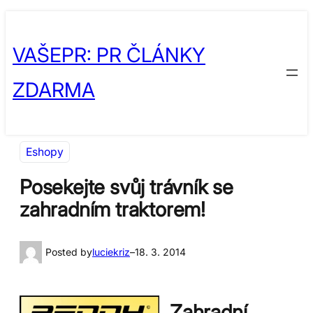
Přeskočit
Skip
na
to
VAŠEPR: PR ČLÁNKY
obsah
content
ZDARMA
Eshopy
Posekejte svůj trávník se
zahradním traktorem!
Posted by
luciekriz
–
18. 3. 2014
Zahradní