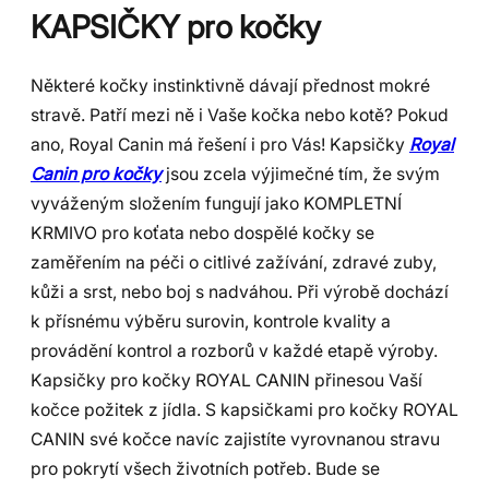
KAPSIČKY pro kočky
Některé kočky instinktivně dávají přednost mokré
stravě. Patří mezi ně i Vaše kočka nebo kotě? Pokud
ano, Royal Canin má řešení i pro Vás! Kapsičky
Royal
Canin pro kočky
jsou zcela výjimečné tím, že svým
vyváženým složením fungují jako KOMPLETNÍ
KRMIVO pro koťata nebo dospělé kočky se
zaměřením na péči o citlivé zažívání, zdravé zuby,
kůži a srst, nebo boj s nadváhou. Při výrobě dochází
k přísnému výběru surovin, kontrole kvality a
provádění kontrol a rozborů v každé etapě výroby.
Kapsičky pro kočky ROYAL CANIN přinesou Vaší
kočce požitek z jídla. S kapsičkami pro kočky ROYAL
CANIN své kočce navíc zajistíte vyrovnanou stravu
pro pokrytí všech životních potřeb. Bude se