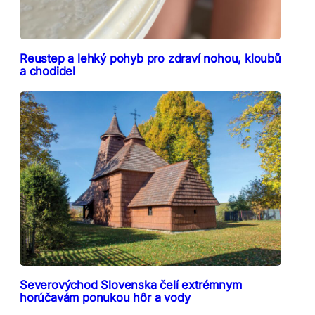
Reustep a lehký pohyb pro zdraví nohou, kloubů
a chodidel
Severovýchod Slovenska čelí extrémnym
horúčavám ponukou hôr a vody