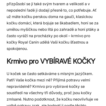
přizpůsobí se jí také svým tvarem a velikostí a v
neposlední řadě ji dodají přesně to, co potřebuje. Ať
už máte kočku perskou doma na gauči, klasickou
kočku domácí, která bojuje se škabadlem, honí se za
umělou myšičkou nebo lítá po zahradě a honí ptáky a
často vyráží na procházky po okolí – krmivo pro
kočky Royal Canin udělá Vaši kočku šťastnou a
spokojenou.
Krmivo pro VYBÍRAVÉ KOČKY
U koček se často setkáváme s mlsným jazýčkem.
Patří Vaše kočka mezi ně? Přijímá potravu velmi
nepravidelně? Krmivo pro vybíravé kočky se
soustředí na všechny tři důvody, proč jsou kočky
zmlsané. Nutno podotknout, že kočku neovlivňuje ve
volbě potravy zrak, ale hodnotí ji podle těchto