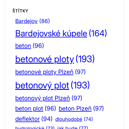
ŠTÍTKY
Bardejov
(86)
Bardejovské kúpele
(164)
beton
(96)
betonové ploty
(193)
betonové ploty Plzeň
(97)
betonový plot
(193)
betonový plot Plzeň
(97)
beton plot
(96)
beton Plzeň
(97)
deflektor
(94)
dlouhodobé
(74)
jak bude
(77)
hydrologické
(73)