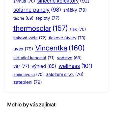
slnecne kolektory
(92)
shrnutí
(70)
solárne panely
(98)
srážky
(79)
teploty
(77)
teorie
(69)
thermosolar
(157)
tlak
(70)
tlaková výše
(72)
tlakové útvary
(73)
Vincentka
(160)
uvex
(79)
virtuální kancelář
(71)
vodstvo
(69)
wellness
(101)
výhled
(85)
vítr
(77)
založení s.r.o.
(76)
zajímavosti
(70)
zateplení
(79)
Mohlo by vás zajímat: