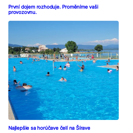
První dojem rozhoduje. Proměníme vaši
provozovnu.
Najlepšie sa horúčave čelí na Šírave