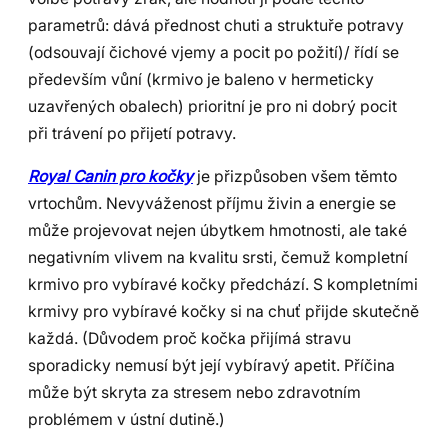
parametrů: dává přednost chuti a struktuře potravy
(odsouvají čichové vjemy a pocit po požití)/ řídí se
především vůní (krmivo je baleno v hermeticky
uzavřených obalech) prioritní je pro ni dobrý pocit
při trávení po přijetí potravy.
Royal Canin pro kočky
je přizpůsoben všem těmto
vrtochům. Nevyváženost příjmu živin a energie se
může projevovat nejen úbytkem hmotnosti, ale také
negativním vlivem na kvalitu srsti, čemuž kompletní
krmivo pro vybíravé kočky předchází. S kompletními
krmivy pro vybíravé kočky si na chuť přijde skutečně
každá. (Důvodem proč kočka přijímá stravu
sporadicky nemusí být její vybíravý apetit. Příčina
může být skryta za stresem nebo zdravotním
problémem v ústní dutině.)