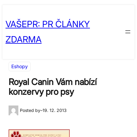
Přeskočit
Skip
na
to
VAŠEPR: PR ČLÁNKY
obsah
content
ZDARMA
Eshopy
Royal Canin Vám nabízí
konzervy pro psy
Posted by
–
19. 12. 2013