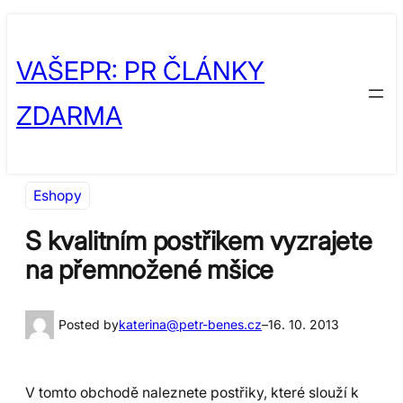
Přeskočit
Skip
na
to
VAŠEPR: PR ČLÁNKY
obsah
content
ZDARMA
Eshopy
S kvalitním postřikem vyzrajete
na přemnožené mšice
Posted by
katerina@petr-benes.cz
–
16. 10. 2013
V tomto obchodě naleznete postřiky, které slouží k