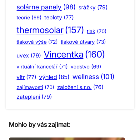
solárne panely
(98)
srážky
(79)
teploty
(77)
teorie
(69)
thermosolar
(157)
tlak
(70)
tlaková výše
(72)
tlakové útvary
(73)
Vincentka
(160)
uvex
(79)
virtuální kancelář
(71)
vodstvo
(69)
wellness
(101)
výhled
(85)
vítr
(77)
založení s.r.o.
(76)
zajímavosti
(70)
zateplení
(79)
Mohlo by vás zajímat: