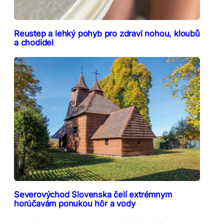
Reustep a lehký pohyb pro zdraví nohou, kloubů
a chodidel
Severovýchod Slovenska čelí extrémnym
horúčavám ponukou hôr a vody