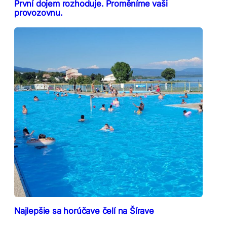
První dojem rozhoduje. Proměníme vaši
provozovnu.
Najlepšie sa horúčave čelí na Šírave