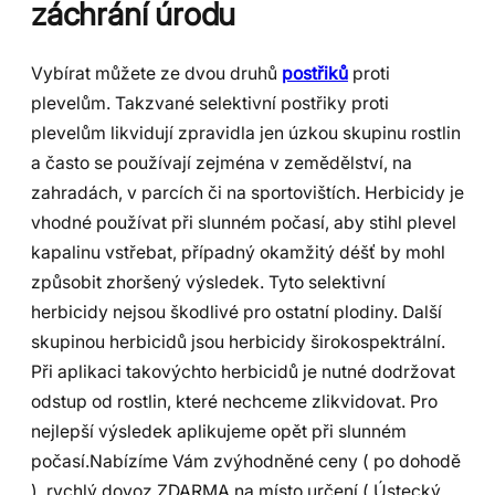
záchrání úrodu
Vybírat můžete ze dvou druhů
postřiků
proti
plevelům. Takzvané selektivní postřiky proti
plevelům likvidují zpravidla jen úzkou skupinu rostlin
a často se používají zejména v zemědělství, na
zahradách, v parcích či na sportovištích. Herbicidy je
vhodné používat při slunném počasí, aby stihl plevel
kapalinu vstřebat, případný okamžitý déšť by mohl
způsobit zhoršený výsledek. Tyto selektivní
herbicidy nejsou škodlivé pro ostatní plodiny. Další
skupinou herbicidů jsou herbicidy širokospektrální.
Při aplikaci takovýchto herbicidů je nutné dodržovat
odstup od rostlin, které nechceme zlikvidovat. Pro
nejlepší výsledek aplikujeme opět při slunném
počasí.Nabízíme Vám zvýhodněné ceny ( po dohodě
), rychlý dovoz ZDARMA na místo určení ( Ústecký,