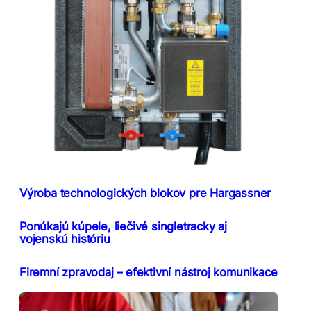
Výroba technologických blokov pre Hargassner
Ponúkajú kúpele, liečivé singletracky aj
vojenskú históriu
Firemní zpravodaj – efektivní nástroj komunikace