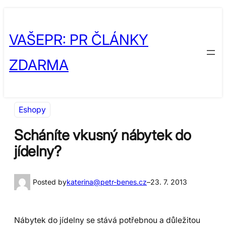
Přeskočit
Skip
na
to
VAŠEPR: PR ČLÁNKY
obsah
content
ZDARMA
Eshopy
Scháníte vkusný nábytek do
jídelny?
Posted by
katerina@petr-benes.cz
–
23. 7. 2013
Nábytek do jídelny se stává potřebnou a důležitou