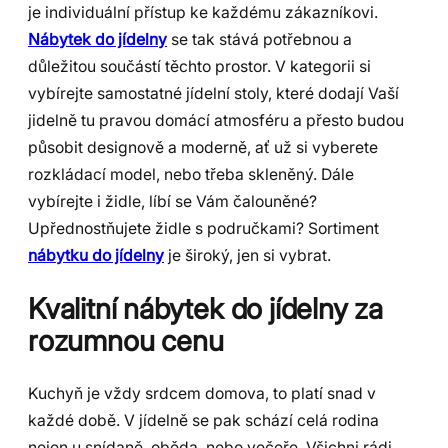
je individuální přístup ke každému zákazníkovi.
Nábytek do jídelny
se tak stává potřebnou a
důležitou součástí těchto prostor. V kategorii si
vybírejte samostatné jídelní stoly, které dodají Vaší
jidelně tu pravou domácí atmosféru a přesto budou
působit designově a moderně, ať už si vyberete
rozkládací model, nebo třeba skleněný. Dále
vybírejte i židle, líbí se Vám čalouněné?
Upřednostňujete židle s područkami? Sortiment
nábytku do jídelny
je široký, jen si vybrat.
Kvalitní nábytek do jídelny za
rozumnou cenu
Kuchyň je vždy srdcem domova, to platí snad v
každé době. V jídelně se pak schází celá rodina
nejen u snídaně, oběda, nebo večeře. Všichni rádi