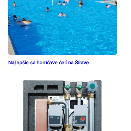
Najlepšie sa horúčave čelí na Šírave