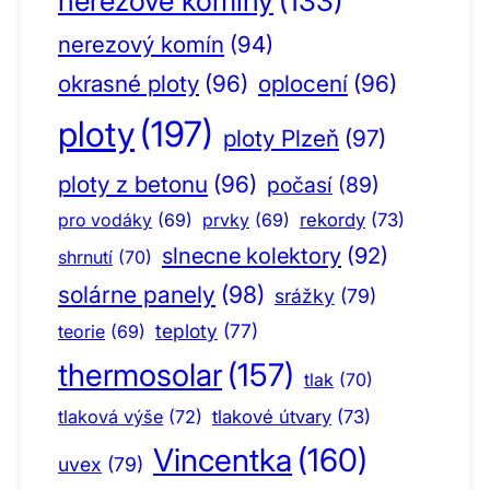
nerezové komíny
(133)
nerezový komín
(94)
okrasné ploty
(96)
oplocení
(96)
ploty
(197)
ploty Plzeň
(97)
ploty z betonu
(96)
počasí
(89)
pro vodáky
(69)
prvky
(69)
rekordy
(73)
slnecne kolektory
(92)
shrnutí
(70)
solárne panely
(98)
srážky
(79)
teploty
(77)
teorie
(69)
thermosolar
(157)
tlak
(70)
tlaková výše
(72)
tlakové útvary
(73)
Vincentka
(160)
uvex
(79)