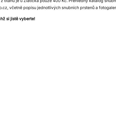
 z titanu je u Zlatíčka pouze 400 Kč. Přehledný katalog snub
o.cz, včetně popisu jednotlivých snubních prstenů a fotogaler
hž si jistě vyberte!