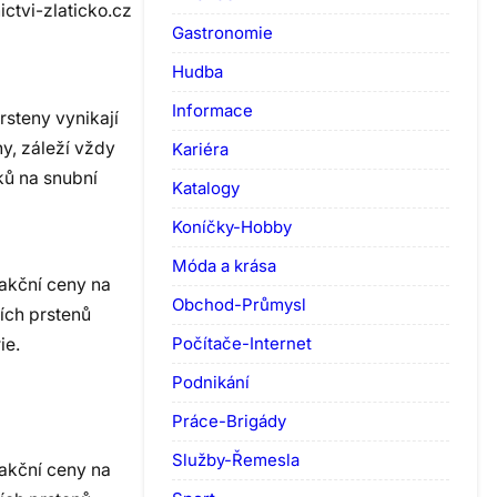
ictvi-zlaticko.cz
Gastronomie
Hudba
Informace
rsteny vynikají
y, záleží vždy
Kariéra
ků na snubní
Katalogy
Koníčky-Hobby
Móda a krása
 akční ceny na
Obchod-Průmysl
ních prstenů
Počítače-Internet
ie.
Podnikání
Práce-Brigády
Služby-Řemesla
 akční ceny na