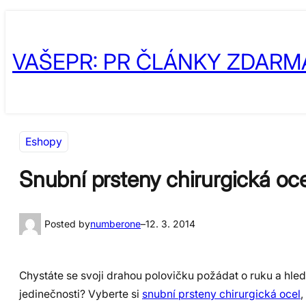
Přeskočit
Skip
na
to
VAŠEPR: PR ČLÁNKY ZDARM
obsah
content
Eshopy
Snubní prsteny chirurgická oce
Posted by
numberone
–
12. 3. 2014
Chystáte se svoji drahou polovičku požádat o ruku a hled
jedinečnosti? Vyberte si
snubní prsteny chirurgická ocel
,