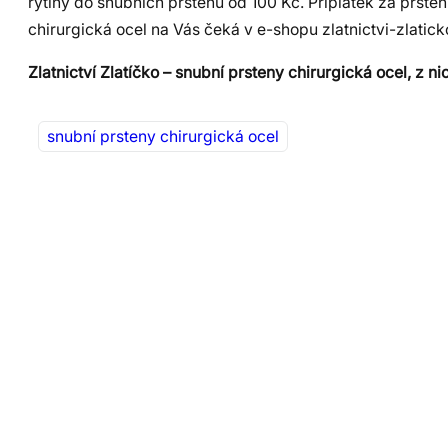
rytiny do snubních prstenů od 100 Kč. Příplatek za prsten
chirurgická ocel na Vás čeká v e-shopu zlatnictvi-zlatick
Zlatnictví Zlatíčko – snubní prsteny chirurgická ocel, z nic
snubní prsteny chirurgická ocel