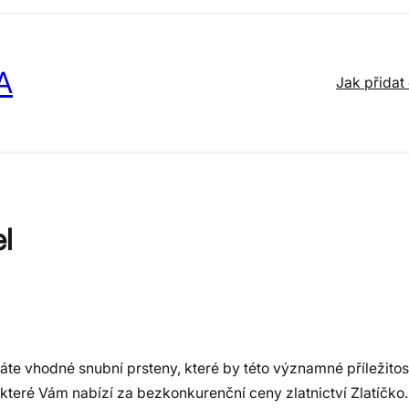
A
Jak přidat
l
áte vhodné snubní prsteny, které by této významné příležitos
 které Vám nabízí za bezkonkurenční ceny zlatnictví Zlatíčko