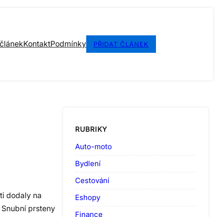
 článek
Kontakt
Podmínky
PŘIDAT ČLÁNEK
RUBRIKY
Auto-moto
Bydlení
Cestování
ti dodaly na
Eshopy
. Snubní prsteny
Finance