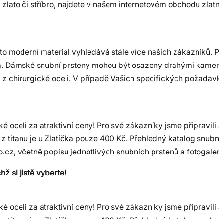
ké zlato či stříbro, najdete v našem internetovém obchodu zlatn
to moderní materiál vyhledává stále více našich zákazníků. P
ím. Dámské snubní prsteny mohou být osazeny drahými kamen
 z chirurgické oceli. V případě Vašich specifických požadav
ké oceli za atraktivní ceny! Pro své zákazníky jsme připravili
 z titanu je u Zlatíčka pouze 400 Kč. Přehledný katalog snub
o.cz, včetně popisu jednotlivých snubních prstenů a fotogaler
hž si jistě vyberte!
ké oceli za atraktivní ceny! Pro své zákazníky jsme připravili