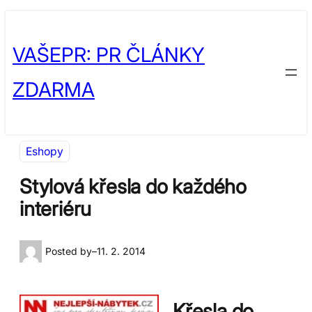
Přeskočit
Skip
na
to
VAŠEPR: PR ČLÁNKY
obsah
content
ZDARMA
Eshopy
Stylová křesla do každého
interiéru
Posted by
–
11. 2. 2014
Křesla do