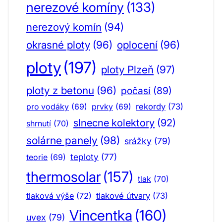
nerezové komíny
(133)
nerezový komín
(94)
okrasné ploty
(96)
oplocení
(96)
ploty
(197)
ploty Plzeň
(97)
ploty z betonu
(96)
počasí
(89)
pro vodáky
(69)
prvky
(69)
rekordy
(73)
slnecne kolektory
(92)
shrnutí
(70)
solárne panely
(98)
srážky
(79)
teploty
(77)
teorie
(69)
thermosolar
(157)
tlak
(70)
tlaková výše
(72)
tlakové útvary
(73)
Vincentka
(160)
uvex
(79)