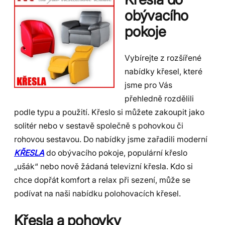
obývacího
pokoje
Vybírejte z rozšířené
nabídky křesel, které
jsme pro Vás
přehledně rozdělili
podle typu a použití. Křeslo si můžete zakoupit jako
solitér nebo v sestavě společně s pohovkou či
rohovou sestavou. Do nabídky jsme zařadili moderní
KŘESLA
do obývacího pokoje, populární křeslo
„ušák“ nebo nově žádaná televizní křesla. Kdo si
chce dopřát komfort a relax při sezení, může se
podívat na naši nabídku polohovacích křesel.
Křesla a pohovky