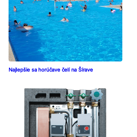
Najlepšie sa horúčave čelí na Šírave