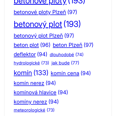
betonové ploty
(193)
betonové ploty Plzeň
(97)
betonový plot
(193)
betonový plot Plzeň
(97)
beton plot
(96)
beton Plzeň
(97)
deflektor
(94)
dlouhodobé
(74)
jak bude
(77)
hydrologické
(73)
komín
(133)
komín cena
(94)
komín nerez
(94)
komínová hlavice
(94)
komíny nerez
(94)
meteorologické
(73)