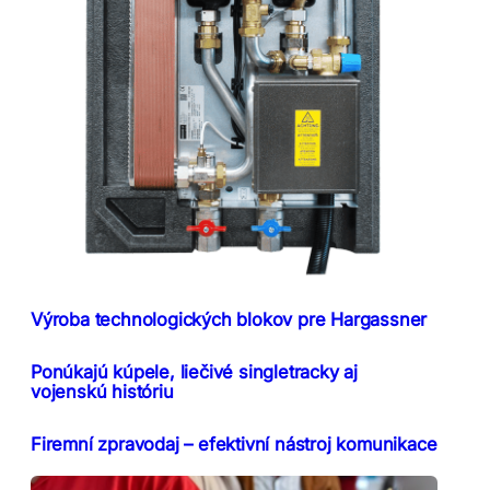
Výroba technologických blokov pre Hargassner
Ponúkajú kúpele, liečivé singletracky aj
vojenskú históriu
Firemní zpravodaj – efektivní nástroj komunikace