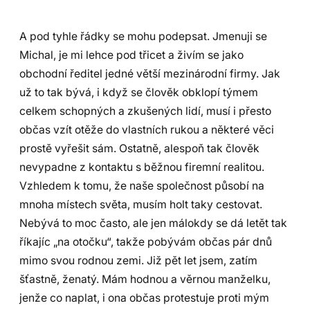
A pod tyhle řádky se mohu podepsat. Jmenuji se
Michal, je mi lehce pod třicet a živím se jako
obchodní ředitel jedné větší mezinárodní firmy. Jak
už to tak bývá, i když se člověk obklopí týmem
celkem schopných a zkušených lidí, musí i přesto
občas vzít otěže do vlastních rukou a některé věci
prostě vyřešit sám. Ostatně, alespoň tak člověk
nevypadne z kontaktu s běžnou firemní realitou.
Vzhledem k tomu, že naše společnost působí na
mnoha místech světa, musím holt taky cestovat.
Nebývá to moc často, ale jen málokdy se dá letět tak
říkajíc „na otočku“, takže pobývám občas pár dnů
mimo svou rodnou zemi. Již pět let jsem, zatím
šťastně, ženatý. Mám hodnou a věrnou manželku,
jenže co naplat, i ona občas protestuje proti mým