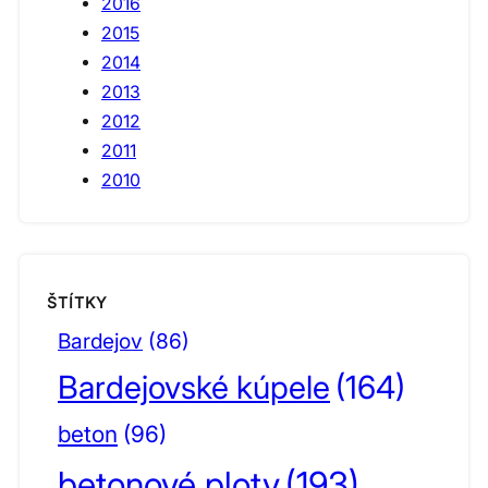
2016
2015
2014
2013
2012
2011
2010
ŠTÍTKY
Bardejov
(86)
Bardejovské kúpele
(164)
beton
(96)
betonové ploty
(193)