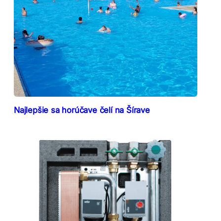
Najlepšie sa horúčave čelí na Šírave