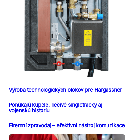
Výroba technologických blokov pre Hargassner
Ponúkajú kúpele, liečivé singletracky aj
vojenskú históriu
Firemní zpravodaj – efektivní nástroj komunikace