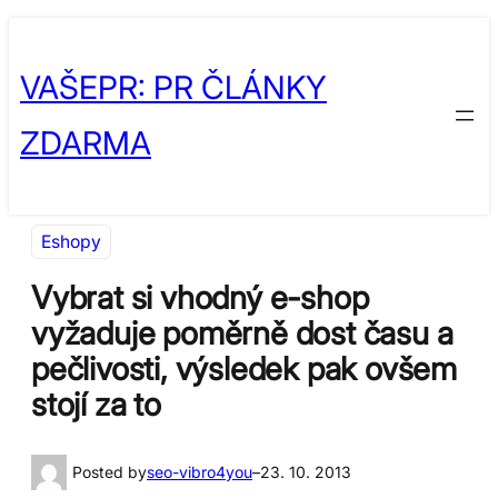
Přeskočit
Skip
na
to
VAŠEPR: PR ČLÁNKY
obsah
content
ZDARMA
Eshopy
Vybrat si vhodný e-shop
vyžaduje poměrně dost času a
pečlivosti, výsledek pak ovšem
stojí za to
Posted by
seo-vibro4you
–
23. 10. 2013