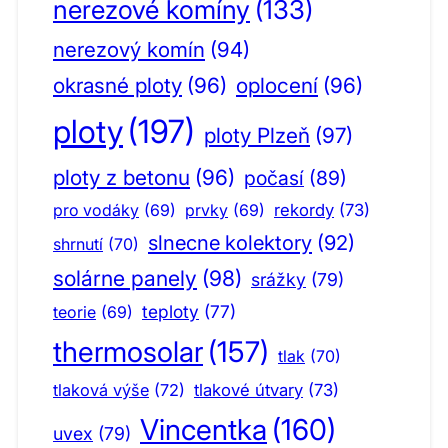
nerezové komíny
(133)
nerezový komín
(94)
okrasné ploty
(96)
oplocení
(96)
ploty
(197)
ploty Plzeň
(97)
ploty z betonu
(96)
počasí
(89)
pro vodáky
(69)
prvky
(69)
rekordy
(73)
slnecne kolektory
(92)
shrnutí
(70)
solárne panely
(98)
srážky
(79)
teploty
(77)
teorie
(69)
thermosolar
(157)
tlak
(70)
tlaková výše
(72)
tlakové útvary
(73)
Vincentka
(160)
uvex
(79)