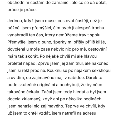
obchodním cestám do zahraničí, ale co se dá dělat,
práce je práce.
Jednou, když jsem musel cestovat častěji, než je
běžné, jsem přemýšlel, čím bych jí alespoň trochu
vynahradil ten čas, který nemůžeme trávit spolu.
Přemýšlel jsem dlouho, šperky mi přišly příliš klišé,
dovolená u moře zase nebylo nic pro mě, cestování
mám tak akorát. Po nějaké chvíli mi ale hlavou
proletěl nápad. Zprvu jsem jej zamítnul, ale nakonec
jsem si řekl proč ne. Kouknu se po nějakém sexshopu
a uvidím, co zajímavého mají v nabídce. Dárek to
bude skutečně originální a pochybuji, že by něco
takového čekala. Začal jsem tedy hledat a byl jsem
docela zklamaný, když ani po několika hodinách
jsem nenašel nic zajímavého. Teprve ve chvíli, kdy
už jsem to chtěl vzdát, jsem natrefil na adresu