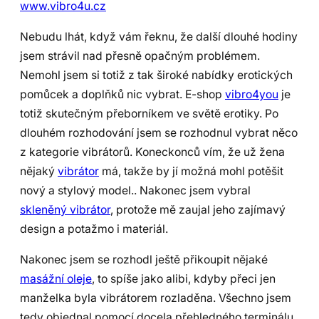
www.vibro4u.cz
Nebudu lhát, když vám řeknu, že další dlouhé hodiny
jsem strávil nad přesně opačným problémem.
Nemohl jsem si totiž z tak široké nabídky erotických
pomůcek a doplňků nic vybrat. E-shop
vibro4you
je
totiž skutečným přeborníkem ve světě erotiky. Po
dlouhém rozhodování jsem se rozhodnul vybrat něco
z kategorie vibrátorů. Koneckonců vím, že už žena
nějaký
vibrátor
má, takže by jí možná mohl potěšit
nový a stylový model.. Nakonec jsem vybral
skleněný vibrátor
, protože mě zaujal jeho zajímavý
design a potažmo i materiál.
Nakonec jsem se rozhodl ještě přikoupit nějaké
masážní oleje
, to spíše jako alibi, kdyby přeci jen
manželka byla vibrátorem rozladěna. Všechno jsem
tedy objednal pomocí docela přehledného terminálu,