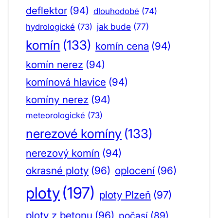
deflektor
(94)
dlouhodobé
(74)
jak bude
(77)
hydrologické
(73)
komín
(133)
komín cena
(94)
komín nerez
(94)
komínová hlavice
(94)
komíny nerez
(94)
meteorologické
(73)
nerezové komíny
(133)
nerezový komín
(94)
okrasné ploty
(96)
oplocení
(96)
ploty
(197)
ploty Plzeň
(97)
ploty z betonu
(96)
počasí
(89)