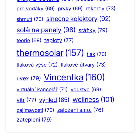
pro vodáky
(69)
prvky
(69)
rekordy
(73)
slnecne kolektory
(92)
shrnutí
(70)
solárne panely
(98)
srážky
(79)
teploty
(77)
teorie
(69)
thermosolar
(157)
tlak
(70)
tlaková výše
(72)
tlakové útvary
(73)
Vincentka
(160)
uvex
(79)
virtuální kancelář
(71)
vodstvo
(69)
wellness
(101)
výhled
(85)
vítr
(77)
založení s.r.o.
(76)
zajímavosti
(70)
zateplení
(79)