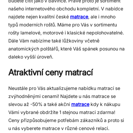
budete cítit jako v bavlnce. Právě proto je sortiment
našeho internetového obchodu kompletní. V nabídce
najdete nejen kvalitní české
matrace
, ale i mnoho
typů moderních roštů. Máme pro Vás v sortimentu
rošty lamelové, motorové i klasické nepolohovatelné.
Dále Vám nabízíme také lůžkoviny včetně
anatomických polštářů, které Váš spánek posunou na
daleko vyšší úroveň.
Atraktivní ceny matrací
Neustále pro Vás aktualizujeme nabídku matrací se
zvýhodněnými cenami! Najdete u nás matrace se
slevou až -50% a také akční
matrace
kdy k nákupu
Vámi vybrané obdržíte 1 stejnou matraci zdarma!
Ceny přizpůsobujeme potřebám zákazníků a proto si
u nás vyberete matrace v různé cenové relaci.