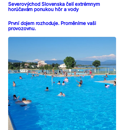
Severovýchod Slovenska čelí extrémnym
horúčavám ponukou hôr a vody
První dojem rozhoduje. Proměníme vaši
provozovnu.