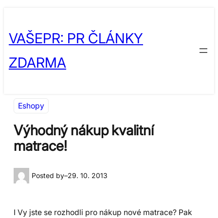
Přeskočit
Skip
na
to
VAŠEPR: PR ČLÁNKY
obsah
content
ZDARMA
Eshopy
Výhodný nákup kvalitní
matrace!
Posted by
–
29. 10. 2013
I Vy jste se rozhodli pro nákup nové matrace? Pak