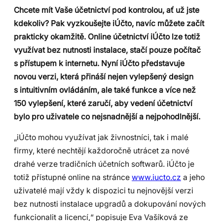
Chcete mít Vaše účetnictví pod kontrolou, ať už jste
kdekoliv? Pak vyzkoušejte iÚčto, navíc můžete začít
prakticky okamžitě. Online účetnictví iÚčto lze totiž
využívat bez nutnosti instalace, stačí pouze počítač
s přístupem k internetu. Nyní iÚčto představuje
novou verzi,
která přináší nejen vylepšený design
s intuitivním ovládáním, ale také funkce a více než
150 vylepšení, které zaručí, aby vedení účetnictví
bylo pro uživatele co nejsnadnější a nejpohodlnější.
„iÚčto mohou využívat jak živnostníci, tak i malé
firmy, které nechtějí každoročně utrácet za nové
drahé verze tradičních účetních softwarů. iÚčto je
totiž přístupné online na stránce
www.iucto.cz
a jeho
uživatelé mají vždy k dispozici tu nejnovější verzi
bez nutnosti instalace upgradů a dokupování nových
funkcionalit a licencí,“ popisuje Eva Vašíková ze