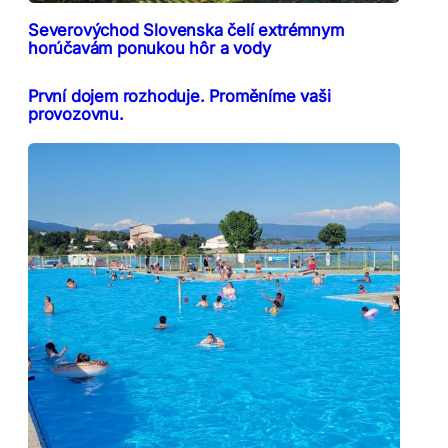
Severovýchod Slovenska čelí extrémnym
horúčavám ponukou hôr a vody
První dojem rozhoduje. Proměníme vaši
provozovnu.