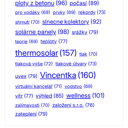
ploty z betonu
(96)
počasí
(89)
pro vodáky
(69)
prvky
(69)
rekordy
(73)
slnecne kolektory
(92)
shrnutí
(70)
solárne panely
(98)
srážky
(79)
teploty
(77)
teorie
(69)
thermosolar
(157)
tlak
(70)
tlaková výše
(72)
tlakové útvary
(73)
Vincentka
(160)
uvex
(79)
virtuální kancelář
(71)
vodstvo
(69)
wellness
(101)
výhled
(85)
vítr
(77)
založení s.r.o.
(76)
zajímavosti
(70)
zateplení
(79)