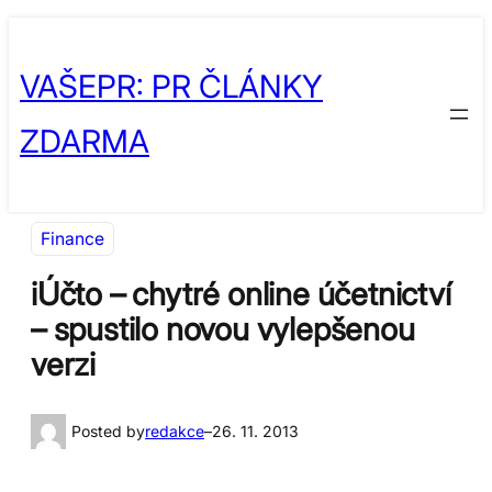
Přeskočit
Skip
na
to
VAŠEPR: PR ČLÁNKY
obsah
content
ZDARMA
Finance
iÚčto – chytré online účetnictví
– spustilo novou vylepšenou
verzi
Posted by
redakce
–
26. 11. 2013