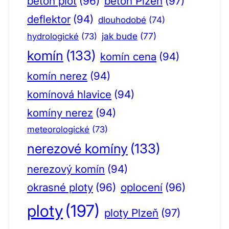
beton plot
(96)
beton Plzeň
(97)
deflektor
(94)
dlouhodobé
(74)
jak bude
(77)
hydrologické
(73)
komín
(133)
komín cena
(94)
komín nerez
(94)
komínová hlavice
(94)
komíny nerez
(94)
meteorologické
(73)
nerezové komíny
(133)
nerezový komín
(94)
okrasné ploty
(96)
oplocení
(96)
ploty
(197)
ploty Plzeň
(97)