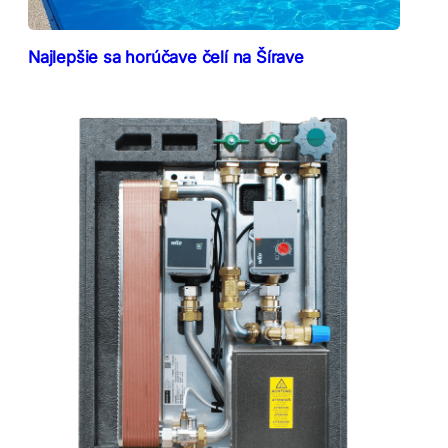
Najlepšie sa horúčave čelí na Šírave