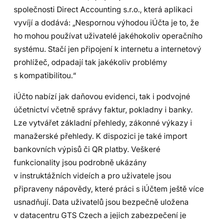
společnosti Direct Accounting s.r.o., která aplikaci
vyvíjí a dodává: „Nespornou výhodou iÚčta je to, že
ho mohou používat uživatelé jakéhokoliv operačního
systému. Stačí jen připojení k internetu a internetový
prohlížeč, odpadají tak jakékoliv problémy
s kompatibilitou.“
iÚčto nabízí jak daňovou evidenci, tak i podvojné
účetnictví včetně správy faktur, pokladny i banky.
Lze vytvářet základní přehledy, zákonné výkazy i
manažerské přehledy. K dispozici je také import
bankovních výpisů či QR platby. Veškeré
funkcionality jsou podrobně ukázány
v instruktážních videích a pro uživatele jsou
připraveny nápovědy, které práci s iÚčtem ještě více
usnadňují. Data uživatelů jsou bezpečně uložena
v datacentru GTS Czech a jejich zabezpečení je