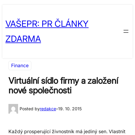
Přeskočit
Skip
na
to
VAŠEPR: PR ČLÁNKY
obsah
content
ZDARMA
Finance
Virtuální sídlo firmy a založení
nové společnosti
Posted by
redakce
–
19. 10. 2015
Každý prosperující živnostník má jediný sen. Vlastnit