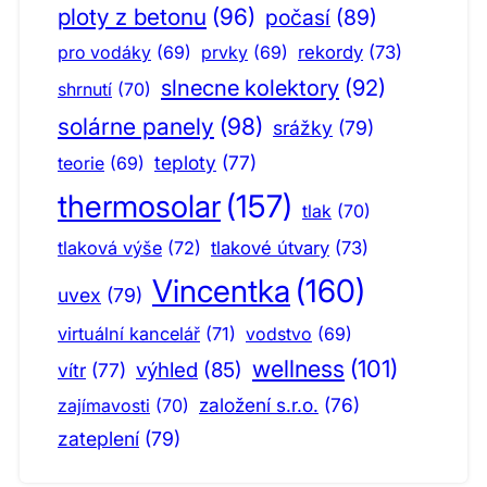
ploty z betonu
(96)
počasí
(89)
pro vodáky
(69)
prvky
(69)
rekordy
(73)
slnecne kolektory
(92)
shrnutí
(70)
solárne panely
(98)
srážky
(79)
teploty
(77)
teorie
(69)
thermosolar
(157)
tlak
(70)
tlaková výše
(72)
tlakové útvary
(73)
Vincentka
(160)
uvex
(79)
virtuální kancelář
(71)
vodstvo
(69)
wellness
(101)
výhled
(85)
vítr
(77)
založení s.r.o.
(76)
zajímavosti
(70)
zateplení
(79)