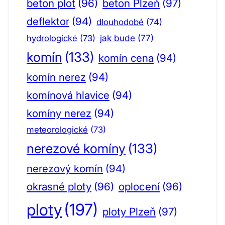
beton plot
(96)
beton Plzeň
(97)
deflektor
(94)
dlouhodobé
(74)
jak bude
(77)
hydrologické
(73)
komín
(133)
komín cena
(94)
komín nerez
(94)
komínová hlavice
(94)
komíny nerez
(94)
meteorologické
(73)
nerezové komíny
(133)
nerezový komín
(94)
okrasné ploty
(96)
oplocení
(96)
ploty
(197)
ploty Plzeň
(97)