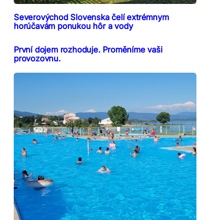
Severovýchod Slovenska čelí extrémnym
horúčavám ponukou hôr a vody
První dojem rozhoduje. Proměníme vaši
provozovnu.