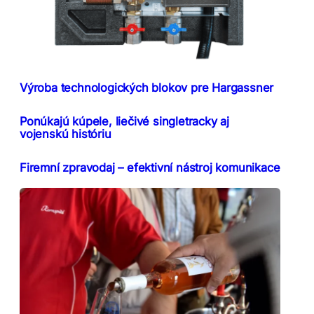
Výroba technologických blokov pre Hargassner
Ponúkajú kúpele, liečivé singletracky aj
vojenskú históriu
Firemní zpravodaj – efektivní nástroj komunikace