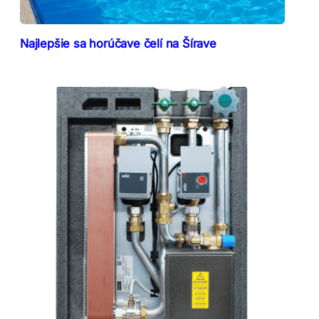
Najlepšie sa horúčave čelí na Šírave