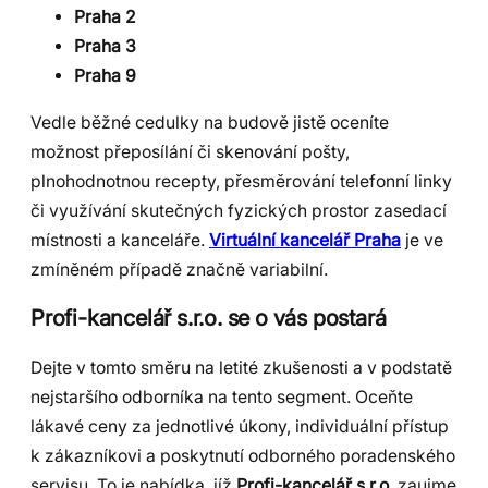
Praha 2
Praha 3
Praha 9
Vedle běžné cedulky na budově jistě oceníte
možnost přeposílání či skenování pošty,
plnohodnotnou recepty, přesměrování telefonní linky
či využívání skutečných fyzických prostor zasedací
místnosti a kanceláře.
Virtuální kancelář Praha
je ve
zmíněném případě značně variabilní.
Profi-kancelář s.r.o. se o vás postará
Dejte v tomto směru na letité zkušenosti a v podstatě
nejstaršího odborníka na tento segment. Oceňte
lákavé ceny za jednotlivé úkony, individuální přístup
k zákazníkovi a poskytnutí odborného poradenského
servisu. To je nabídka, jíž
Profi-kancelář s.r.o.
zaujme