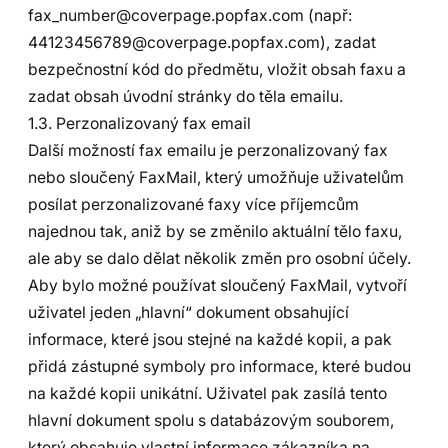
fax_number@coverpage.popfax.com (např:
44123456789@coverpage.popfax.com), zadat
bezpečnostní kód do předmětu, vložit obsah faxu a
zadat obsah úvodní stránky do těla emailu.
1.3. Perzonalizovaný fax email
Další možností fax emailu je perzonalizovaný fax
nebo sloučený FaxMail, který umožňuje uživatelům
posílat perzonalizované faxy více příjemcům
najednou tak, aniž by se změnilo aktuální tělo faxu,
ale aby se dalo dělat několik změn pro osobní účely.
Aby bylo možné používat sloučený FaxMail, vytvoří
uživatel jeden „hlavní“ dokument obsahující
informace, které jsou stejné na každé kopii, a pak
přidá zástupné symboly pro informace, které budou
na každé kopii unikátní. Uživatel pak zasílá tento
hlavní dokument spolu s databázovým souborem,
který obsahuje vlastní informace zákazníka na