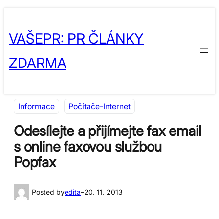
Přeskočit
Skip
na
to
VAŠEPR: PR ČLÁNKY
obsah
content
ZDARMA
Informace
Počítače-Internet
Odesílejte a přijímejte fax email
s online faxovou službou
Popfax
Posted by
edita
–
20. 11. 2013