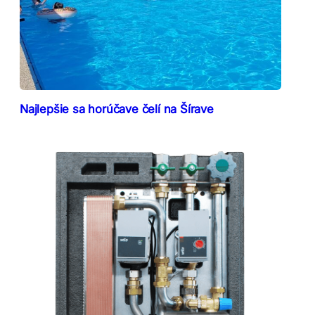
Najlepšie sa horúčave čelí na Šírave