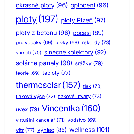
okrasné ploty
(96)
oplocení
(96)
ploty
(197)
ploty Plzeň
(97)
ploty z betonu
(96)
počasí
(89)
pro vodáky
(69)
prvky
(69)
rekordy
(73)
slnecne kolektory
(92)
shrnutí
(70)
solárne panely
(98)
srážky
(79)
teploty
(77)
teorie
(69)
thermosolar
(157)
tlak
(70)
tlaková výše
(72)
tlakové útvary
(73)
Vincentka
(160)
uvex
(79)
virtuální kancelář
(71)
vodstvo
(69)
wellness
(101)
výhled
(85)
vítr
(77)