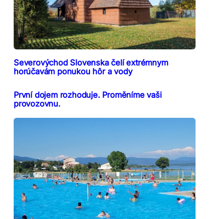
Severovýchod Slovenska čelí extrémnym
horúčavám ponukou hôr a vody
První dojem rozhoduje. Proměníme vaši
provozovnu.