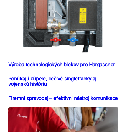
Výroba technologických blokov pre Hargassner
Ponúkajú kúpele, liečivé singletracky aj
vojenskú históriu
Firemní zpravodaj – efektivní nástroj komunikace