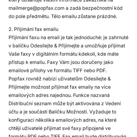
mailmerge@popfax.com a zadá bezpečnostní kód
do pole předmětu. Tělo emailu zůstane prázdné.
2. Přijímání fax emailu
Příjímání faxu na email je tak jednoduché: je zahrnuté
v balíčku Odesílejte & Přijímejte a umožňuje přijímat
Vaše faxy v digitálním formátu kdekoli, kde máte
přístup k emailu. Faxy Vám jsou doručeny jako
emailové přílohy ve formátu TIFF nebo PDF.
Popfax rovněž nabízí uživatelům Odesílejte &
Přijímejte možnost přijímat fax emaily na více
emailových adres najednou. Funkce nazvaná
Distribuční seznam může být aktivována z Vedení
účtu a je součástí Balíčku Možností. Vyžaduje to
konfiguraci několika emailových adres, na které
chtějí uživatelé přijímat své faxy připojené ve
formátu PDF nebo TIFF. Fax email bude distribuován