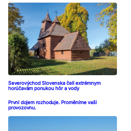
Severovýchod Slovenska čelí extrémnym
horúčavám ponukou hôr a vody
První dojem rozhoduje. Proměníme vaši
provozovnu.