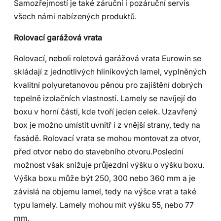
Samozřejmostí je také záruční i pozáruční servis
všech námi nabízených produktů.
Rolovací garážová vrata
Rolovací, neboli roletová garážová vrata Eurowin se
skládají z jednotlivých hliníkových lamel, vyplněných
kvalitní polyuretanovou pěnou pro zajištění dobrých
tepelně izolačních vlastností. Lamely se navíjejí do
boxu v horní části, kde tvoří jeden celek. Uzavřený
box je možno umístit uvnitř i z vnější strany, tedy na
fasádě. Rolovací vrata se mohou montovat za otvor,
před otvor nebo do stavebního otvoru.Poslední
možnost však snižuje průjezdní výšku o výšku boxu.
Výška boxu může být 250, 300 nebo 360 mm a je
závislá na objemu lamel, tedy na výšce vrat a také
typu lamely. Lamely mohou mít výšku 55, nebo 77
mm.