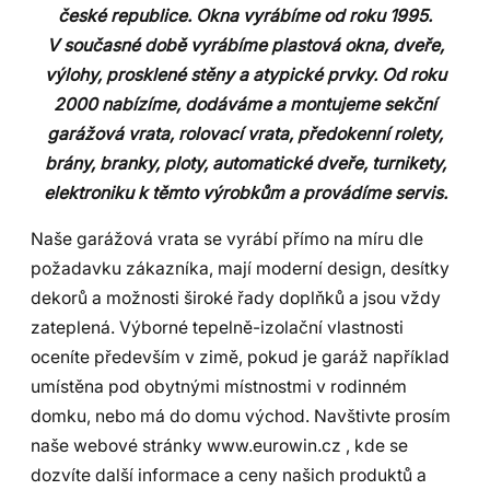
české republice.
Okna vyrábíme od roku 1995.
V
současné době vyrábíme plastová okna, dveře,
výlohy, prosklené stěny a atypické prvky. Od roku
2000 nabízíme, dodáváme a montujeme sekční
garážová vrata, rolovací vrata, předokenní rolety,
brány, branky, ploty, automatické dveře, turnikety,
elektroniku k těmto výrobkům a provádíme servis.
Naše garážová vrata se vyrábí přímo na míru dle
požadavku zákazníka, mají moderní design, desítky
dekorů a možnosti široké řady doplňků a jsou vždy
zateplená. Výborné tepelně-izolační vlastnosti
oceníte především v zimě, pokud je garáž například
umístěna pod obytnými místnostmi v rodinném
domku, nebo má do domu východ. Navštivte prosím
naše webové stránky www.eurowin.cz , kde se
dozvíte další informace a ceny našich produktů a