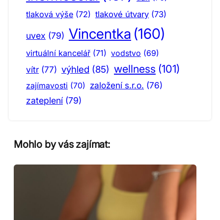
tlaková výše
(72)
tlakové útvary
(73)
Vincentka
(160)
uvex
(79)
virtuální kancelář
(71)
vodstvo
(69)
wellness
(101)
výhled
(85)
vítr
(77)
založení s.r.o.
(76)
zajímavosti
(70)
zateplení
(79)
Mohlo by vás zajímat: