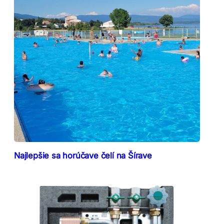
Najlepšie sa horúčave čelí na Šírave