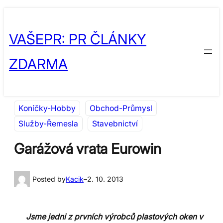
Přeskočit
Skip
na
to
VAŠEPR: PR ČLÁNKY
obsah
content
ZDARMA
Koníčky-Hobby
Obchod-Průmysl
Služby-Řemesla
Stavebnictví
Garážová vrata Eurowin
Posted by
Kacik
–
2. 10. 2013
Jsme jedni z prvních výrobců plastových oken v