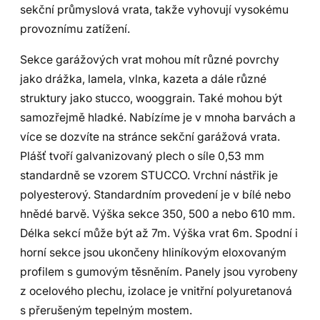
sekční průmyslová vrata, takže vyhovují vysokému
provoznímu zatížení.
Sekce garážových vrat mohou mít různé povrchy
jako drážka, lamela, vlnka, kazeta a dále různé
struktury jako stucco, wooggrain. Také mohou být
samozřejmě hladké. Nabízíme je v mnoha barvách a
více se dozvíte na stránce sekční garážová vrata.
Plášť tvoří galvanizovaný plech o síle 0,53 mm
standardně se vzorem STUCCO. Vrchní nástřik je
polyesterový. Standardním provedení je v bílé nebo
hnědé barvě. Výška sekce 350, 500 a nebo 610 mm.
Délka sekcí může být až 7m. Výška vrat 6m. Spodní i
horní sekce jsou ukončeny hliníkovým eloxovaným
profilem s gumovým těsněním. Panely jsou vyrobeny
z ocelového plechu, izolace je vnitřní polyuretanová
s přerušeným tepelným mostem.