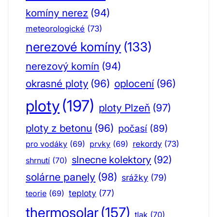
komíny nerez
(94)
meteorologické
(73)
nerezové komíny
(133)
nerezový komín
(94)
okrasné ploty
(96)
oplocení
(96)
ploty
(197)
ploty Plzeň
(97)
ploty z betonu
(96)
počasí
(89)
pro vodáky
(69)
prvky
(69)
rekordy
(73)
slnecne kolektory
(92)
shrnutí
(70)
solárne panely
(98)
srážky
(79)
teploty
(77)
teorie
(69)
thermosolar
(157)
tlak
(70)