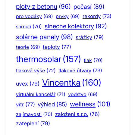
ploty z betonu
(96)
počasí
(89)
pro vodáky
(69)
prvky
(69)
rekordy
(73)
slnecne kolektory
(92)
shrnutí
(70)
solárne panely
(98)
srážky
(79)
teploty
(77)
teorie
(69)
thermosolar
(157)
tlak
(70)
tlaková výše
(72)
tlakové útvary
(73)
Vincentka
(160)
uvex
(79)
virtuální kancelář
(71)
vodstvo
(69)
wellness
(101)
výhled
(85)
vítr
(77)
založení s.r.o.
(76)
zajímavosti
(70)
zateplení
(79)