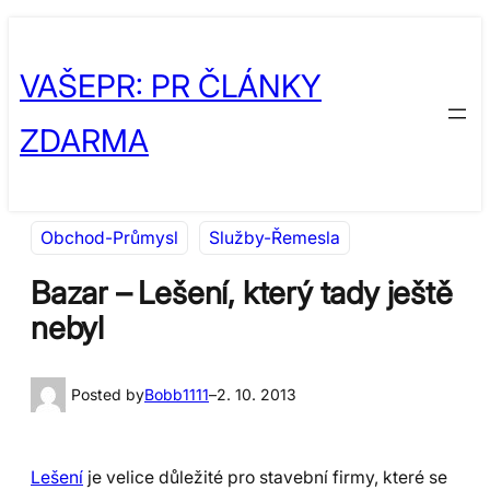
Přeskočit
Skip
na
to
VAŠEPR: PR ČLÁNKY
obsah
content
ZDARMA
Obchod-Průmysl
Služby-Řemesla
Bazar – Lešení, který tady ještě
nebyl
Posted by
Bobb1111
–
2. 10. 2013
Lešení
je velice důležité pro stavební firmy, které se