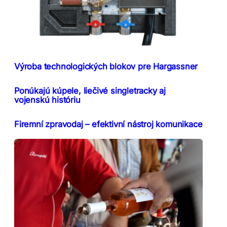
Výroba technologických blokov pre Hargassner
Ponúkajú kúpele, liečivé singletracky aj
vojenskú históriu
Firemní zpravodaj – efektivní nástroj komunikace