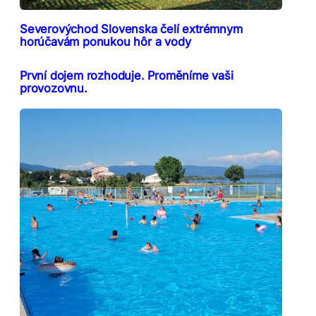
Severovýchod Slovenska čelí extrémnym
horúčavám ponukou hôr a vody
První dojem rozhoduje. Proměníme vaši
provozovnu.