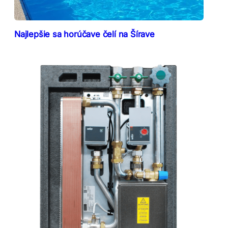
Najlepšie sa horúčave čelí na Šírave