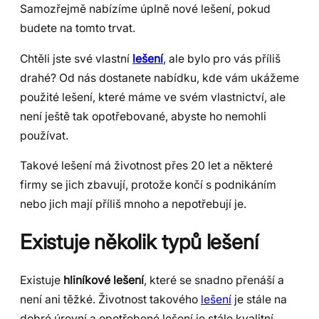
Samozřejmě nabízíme úplně nové lešení, pokud
budete na tomto trvat.
Chtěli jste své vlastní
lešení
, ale bylo pro vás příliš
drahé? Od nás dostanete nabídku, kde vám ukážeme
použité lešení, které máme ve svém vlastnictví, ale
není ještě tak opotřebované, abyste ho nemohli
používat.
Takové lešení má životnost přes 20 let a některé
firmy se jich zbavují, protože končí s podnikáním
nebo jich mají příliš mnoho a nepotřebují je.
Existuje několik typů lešení
Existuje
hliníkové lešení
, které se snadno přenáší a
není ani těžké. Životnost takového
lešení
je stále na
dobré úrovní a opotřebené lešení je stále kvalitní.