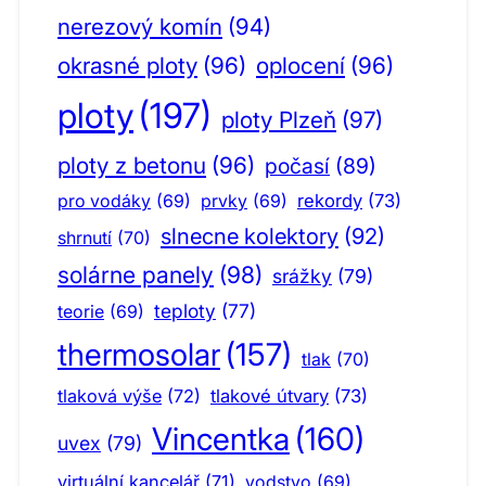
nerezový komín
(94)
okrasné ploty
(96)
oplocení
(96)
ploty
(197)
ploty Plzeň
(97)
ploty z betonu
(96)
počasí
(89)
pro vodáky
(69)
prvky
(69)
rekordy
(73)
slnecne kolektory
(92)
shrnutí
(70)
solárne panely
(98)
srážky
(79)
teploty
(77)
teorie
(69)
thermosolar
(157)
tlak
(70)
tlaková výše
(72)
tlakové útvary
(73)
Vincentka
(160)
uvex
(79)
virtuální kancelář
(71)
vodstvo
(69)