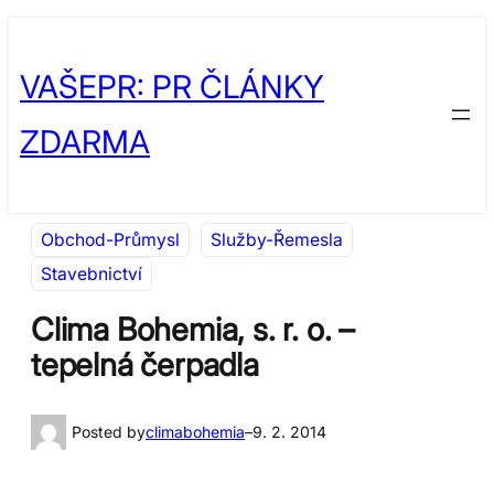
Přeskočit
Skip
na
to
VAŠEPR: PR ČLÁNKY
obsah
content
ZDARMA
Obchod-Průmysl
Služby-Řemesla
Stavebnictví
Clima Bohemia, s. r. o. –
tepelná čerpadla
Posted by
climabohemia
–
9. 2. 2014