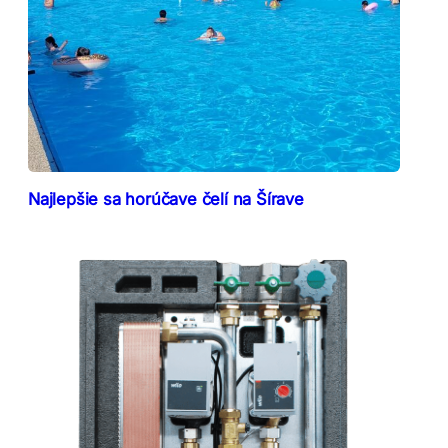
Najlepšie sa horúčave čelí na Šírave