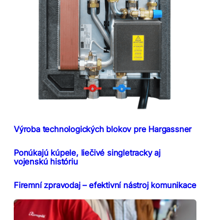
Výroba technologických blokov pre Hargassner
Ponúkajú kúpele, liečivé singletracky aj
vojenskú históriu
Firemní zpravodaj – efektivní nástroj komunikace