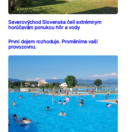
Severovýchod Slovenska čelí extrémnym
horúčavám ponukou hôr a vody
První dojem rozhoduje. Proměníme vaši
provozovnu.