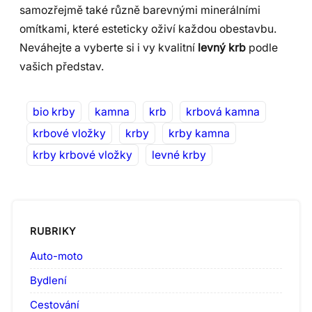
samozřejmě také různě barevnými minerálními
omítkami, které esteticky oživí každou obestavbu.
Neváhejte a vyberte si i vy kvalitní
levný krb
podle
vašich představ.
bio krby
kamna
krb
krbová kamna
krbové vložky
krby
krby kamna
krby krbové vložky
levné krby
RUBRIKY
Auto-moto
Bydlení
Cestování