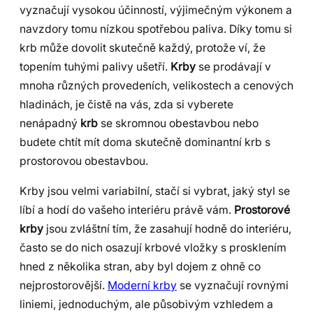
vyznačují vysokou účinností, výjimečným výkonem a
navzdory tomu nízkou spotřebou paliva. Díky tomu si
krb může dovolit skutečně každý, protože ví, že
topením tuhými palivy ušetří.
Krby
se prodávají v
mnoha různých provedeních, velikostech a cenových
hladinách, je čistě na vás, zda si vyberete
nenápadný
krb
se skromnou obestavbou nebo
budete chtít mít doma skutečně dominantní krb s
prostorovou obestavbou.
Krby jsou velmi variabilní, stačí si vybrat, jaký styl se
líbí a hodí do vašeho interiéru právě vám.
Prostorové
krby
jsou zvláštní tím, že zasahují hodně do interiéru,
často se do nich osazují krbové vložky s prosklením
hned z několika stran, aby byl dojem z ohně co
nejprostorovější.
Moderní krby
se vyznačují rovnými
liniemi, jednoduchým, ale působivým vzhledem a