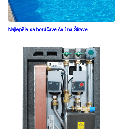
Najlepšie sa horúčave čelí na Šírave