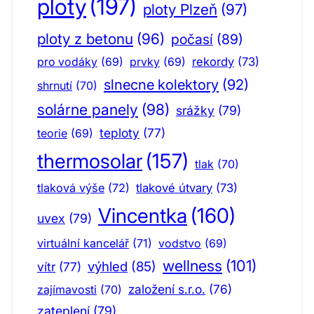
ploty
(197)
ploty Plzeň
(97)
ploty z betonu
(96)
počasí
(89)
pro vodáky
(69)
prvky
(69)
rekordy
(73)
slnecne kolektory
(92)
shrnutí
(70)
solárne panely
(98)
srážky
(79)
teploty
(77)
teorie
(69)
thermosolar
(157)
tlak
(70)
tlaková výše
(72)
tlakové útvary
(73)
Vincentka
(160)
uvex
(79)
virtuální kancelář
(71)
vodstvo
(69)
wellness
(101)
výhled
(85)
vítr
(77)
založení s.r.o.
(76)
zajímavosti
(70)
zateplení
(79)