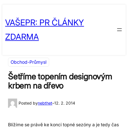
Přeskočit
Skip
na
to
VAŠEPR: PR ČLÁNKY
obsah
content
ZDARMA
Obchod-Průmysl
Šetříme topením designovým
krbem na dřevo
Posted by
nebthet
–
12. 2. 2014
Blížíme se právě ke konci topné sezóny a je tedy čas