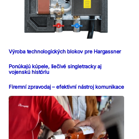
Výroba technologických blokov pre Hargassner
Ponúkajú kúpele, liečivé singletracky aj
vojenskú históriu
Firemní zpravodaj – efektivní nástroj komunikace