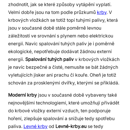
zhodnotit, jak se které způsoby vytápění vyplatí.
Velmi dobře jsou na tom podle průzkumů
krby
. V
krbových vložkách se totiž topí tuhými palivy, která
jsou v současné době stále poměrně levnou
záležitostí ve srovnání s plynem nebo elektrickou
energií. Navíc spalování tuhých paliv je i poměrně
ekologické, nepotřebuje dodávat žádnou externí
energii.
Spalování tuhých paliv
v krbových vložkách
je navíc bezpečné a čisté, nemusíte se bát žádných
vyletujících jisker ani prachu či kouře. Oheň je totiž
schován za prosklenými dvířky, kterými se přikládá.
Moderní krby
jsou v současné době vybaveny také
nejnovějšími technologiemi, které umožňují přivádět
do krbové vložky externí vzduch, ten podporuje
hoření, zlepšuje spalování a snižuje tedy spotřebu
paliva.
Levné krby
od
Levné-krby.eu
se tedy