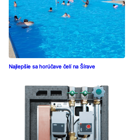
Najlepšie sa horúčave čelí na Šírave