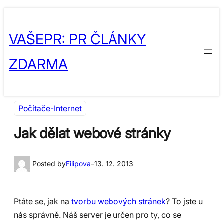
Přeskočit
Skip
na
to
VAŠEPR: PR ČLÁNKY
obsah
content
ZDARMA
Počítače-Internet
Jak dělat webové stránky
Posted by
Filipova
–
13. 12. 2013
Ptáte se, jak na
tvorbu webových stránek
? To jste u
nás správně. Náš server je určen pro ty, co se