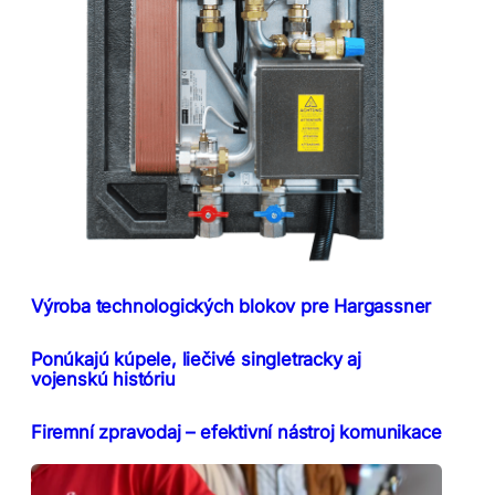
Výroba technologických blokov pre Hargassner
Ponúkajú kúpele, liečivé singletracky aj
vojenskú históriu
Firemní zpravodaj – efektivní nástroj komunikace