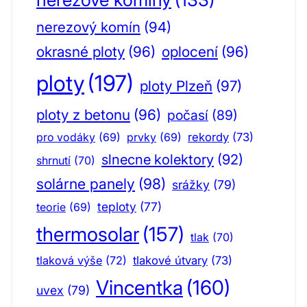
nerezový komín
(94)
okrasné ploty
(96)
oplocení
(96)
ploty
(197)
ploty Plzeň
(97)
ploty z betonu
(96)
počasí
(89)
pro vodáky
(69)
prvky
(69)
rekordy
(73)
slnecne kolektory
(92)
shrnutí
(70)
solárne panely
(98)
srážky
(79)
teploty
(77)
teorie
(69)
thermosolar
(157)
tlak
(70)
tlaková výše
(72)
tlakové útvary
(73)
Vincentka
(160)
uvex
(79)