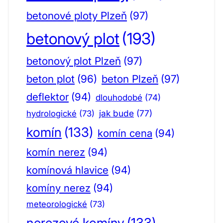
betonové ploty Plzeň
(97)
betonový plot
(193)
betonový plot Plzeň
(97)
beton plot
(96)
beton Plzeň
(97)
deflektor
(94)
dlouhodobé
(74)
jak bude
(77)
hydrologické
(73)
komín
(133)
komín cena
(94)
komín nerez
(94)
komínová hlavice
(94)
komíny nerez
(94)
meteorologické
(73)
nerezové komíny
(133)