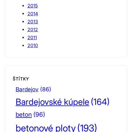
2015
2014
2013
2012
2011
2010
ŠTÍTKY
Bardejov
(86)
Bardejovské kúpele
(164)
beton
(96)
betonové ploty
(193)