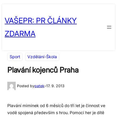
Přeskočit
Skip
na
to
VAŠEPR: PR ČLÁNKY
obsah
content
ZDARMA
Sport
Vzdělání-Škola
Plavání kojenců Praha
Posted by
patek
–
17. 9. 2013
Plavání miminek od 6 měsíců do tří let je činnost ve
vodě spojená především s hrou. Pomocí her je dítě