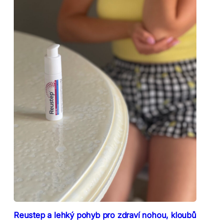
Reustep a lehký pohyb pro zdraví nohou, kloubů