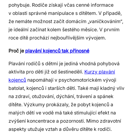
pohybuje. Rodiče získají včas cenné informace
v oblasti správné manipulace s dítětem. V případě,
že nemáte možnost začít domácím „vaničkováním“,
je ideální začínat kolem šestého měsíce. V prvním
roce dítě prochází nejbouřlivějším vývojem.
Proč je
plavání kojenců tak přínosné
Plavání rodičů s dětmi je jediná vhodná pohybová
aktivita pro děti již od šestinedělí.
Kurzy plavání
kojenců
napomáhají v psychomotorickém vývoji
batolat, kojenců i starších dětí. Také mají kladný vliv
na zdraví, otužování, dýchání, trávení a spánek
dítěte. Výzkumy prokázaly, že pobyt kojenců a
malých dětí ve vodě má také stimulující efekt na
zvýšení koncentrace a pozornosti. Mimo zdravotní
aspekty utužuje vztah a důvěru dítěte k rodiči.