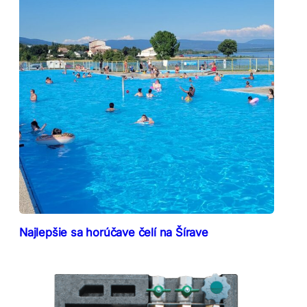
Najlepšie sa horúčave čelí na Šírave