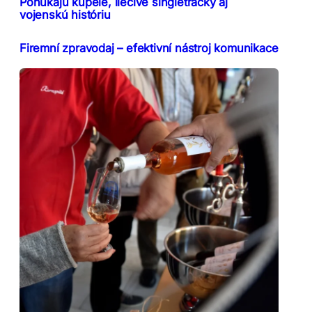
Ponúkajú kúpele, liečivé singletracky aj
vojenskú históriu
Firemní zpravodaj – efektivní nástroj komunikace