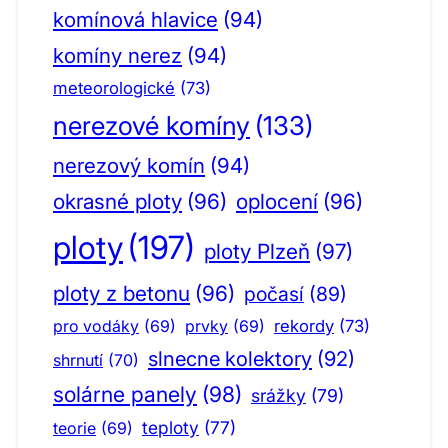
komínová hlavice
(94)
komíny nerez
(94)
meteorologické
(73)
nerezové komíny
(133)
nerezový komín
(94)
okrasné ploty
(96)
oplocení
(96)
ploty
(197)
ploty Plzeň
(97)
ploty z betonu
(96)
počasí
(89)
pro vodáky
(69)
prvky
(69)
rekordy
(73)
slnecne kolektory
(92)
shrnutí
(70)
solárne panely
(98)
srážky
(79)
teploty
(77)
teorie
(69)