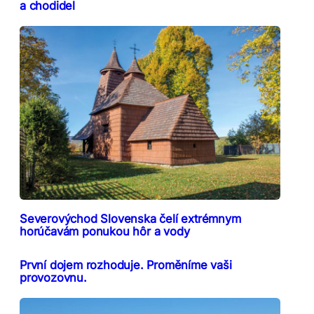
a chodidel
Severovýchod Slovenska čelí extrémnym
horúčavám ponukou hôr a vody
První dojem rozhoduje. Proměníme vaši
provozovnu.