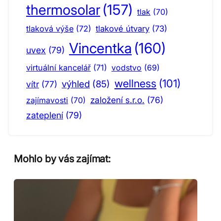
thermosolar
(157)
tlak
(70)
tlaková výše
(72)
tlakové útvary
(73)
Vincentka
(160)
uvex
(79)
virtuální kancelář
(71)
vodstvo
(69)
wellness
(101)
výhled
(85)
vítr
(77)
založení s.r.o.
(76)
zajímavosti
(70)
zateplení
(79)
Mohlo by vás zajímat: