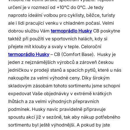
určení je v rozmezí od +10°C do 0°C. Je tedy
naprosto ideální volbou pro cyklisty, běžce, turisty
ale i lidi pracující venku v chladném počasí. Velmi
dobrou službu Vám
termoprádlo Husky
CB poskytne
taktéž při použití ve sportovních halách, kdy si
přejete mít klouby a svaly v teple. Celoroční
termoprádlo Husky
– CB (Comfort Base). Husky je
jeden z nejznámějších výrobců a zároveň českou
jedničkou v prodeji stanů a spacích pytlů, které u nás
nakoupíte za velmi výhodné ceny. Díky širokým
skladovým zásobám tohoto sortimentu jsme schopni
expedovat Vaše objednávky v extrémě krátkých
lhůtách a za velmi výhodných přepravních
podmínek. Husky navíc pravidelně připravuje
spoustu akcí již v sezóně, tak aby nákup potřebného
sortimentu byl ještě výhodnější. A pokud by jste