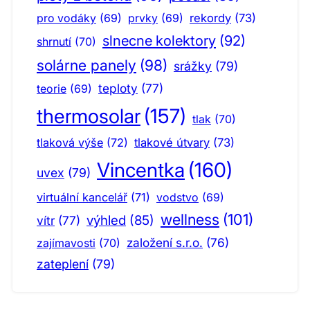
pro vodáky
(69)
prvky
(69)
rekordy
(73)
slnecne kolektory
(92)
shrnutí
(70)
solárne panely
(98)
srážky
(79)
teploty
(77)
teorie
(69)
thermosolar
(157)
tlak
(70)
tlaková výše
(72)
tlakové útvary
(73)
Vincentka
(160)
uvex
(79)
virtuální kancelář
(71)
vodstvo
(69)
wellness
(101)
výhled
(85)
vítr
(77)
založení s.r.o.
(76)
zajímavosti
(70)
zateplení
(79)