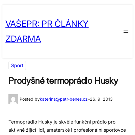
Přeskočit
Skip
na
to
VAŠEPR: PR ČLÁNKY
obsah
content
ZDARMA
Sport
Prodyšné termoprádlo Husky
Posted by
katerina@petr-benes.cz
–
26. 9. 2013
Termoprádlo Husky je skvělé funkční prádlo pro
aktivně žijící lidi, amatérské i profesionální sportovce