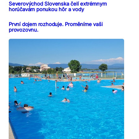
Severovýchod Slovenska čelí extrémnym
horúčavám ponukou hôr a vody
První dojem rozhoduje. Proměníme vaši
provozovnu.