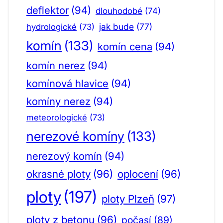
deflektor
(94)
dlouhodobé
(74)
jak bude
(77)
hydrologické
(73)
komín
(133)
komín cena
(94)
komín nerez
(94)
komínová hlavice
(94)
komíny nerez
(94)
meteorologické
(73)
nerezové komíny
(133)
nerezový komín
(94)
okrasné ploty
(96)
oplocení
(96)
ploty
(197)
ploty Plzeň
(97)
ploty z betonu
(96)
počasí
(89)