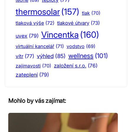
thermosolar
(157)
tlak
(70)
tlaková výše
(72)
tlakové útvary
(73)
Vincentka
(160)
uvex
(79)
virtuální kancelář
(71)
vodstvo
(69)
wellness
(101)
výhled
(85)
vítr
(77)
založení s.r.o.
(76)
zajímavosti
(70)
zateplení
(79)
Mohlo by vás zajímat: