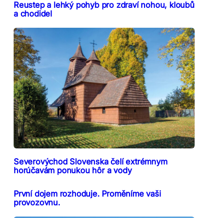
Reustep a lehký pohyb pro zdraví nohou, kloubů
a chodidel
Severovýchod Slovenska čelí extrémnym
horúčavám ponukou hôr a vody
První dojem rozhoduje. Proměníme vaši
provozovnu.