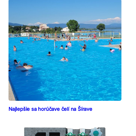
Najlepšie sa horúčave čelí na Šírave