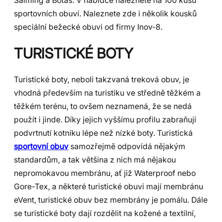
Salming a Botas. V nabídce naleznete na 100 kusů
sportovních obuví. Naleznete zde i několik kousků
speciální bežecké obuvi od firmy Inov-8.
TURISTICKÉ BOTY
Turistické boty, neboli takzvaná treková obuv, je
vhodná především na turistiku ve středně těžkém a
těžkém terénu, to ovšem neznamená, že se nedá
použít i jinde. Díky jejich vyššímu profilu zabraňují
podvrtnutí kotníku lépe než nízké boty. Turistická
sportovní obuv
samozřejmě odpovídá nějakým
standardům, a tak většina z nich má nějakou
nepromokavou membránu, ať již Waterproof nebo
Gore-Tex, a některé turistické obuvi mají membránu
eVent, turistické obuv bez membrány je pomálu. Dále
se turistické boty dají rozdělit na kožené a textilní,