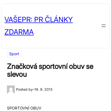
Přeskočit
Skip
na
to
VAŠEPR: PR ČLÁNKY
obsah
content
ZDARMA
Sport
Značková sportovní obuv se
slevou
Posted by
–
19. 9. 2013
SPORTOVNÍ OBUV