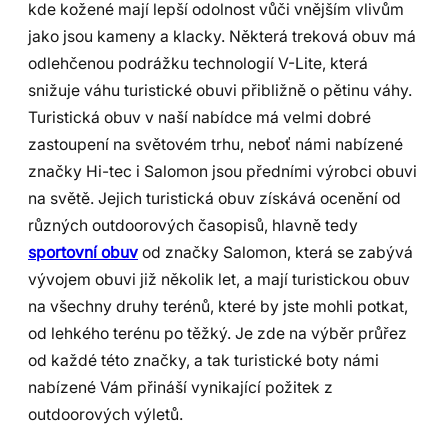
kde kožené mají lepší odolnost vůči vnějším vlivům
jako jsou kameny a klacky. Některá treková obuv má
odlehčenou podrážku technologií V-Lite, která
snižuje váhu turistické obuvi přibližně o pětinu váhy.
Turistická obuv v naší nabídce má velmi dobré
zastoupení na světovém trhu, neboť námi nabízené
značky Hi-tec i Salomon jsou předními výrobci obuvi
na světě. Jejich turistická obuv získává ocenění od
různých outdoorových časopisů, hlavně tedy
sportovní obuv
od značky Salomon, která se zabývá
vývojem obuvi již několik let, a mají turistickou obuv
na všechny druhy terénů, které by jste mohli potkat,
od lehkého terénu po těžký. Je zde na výběr průřez
od každé této značky, a tak turistické boty námi
nabízené Vám přináší vynikající požitek z
outdoorových výletů.