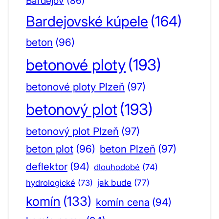
Bardejov
(86)
Bardejovské kúpele
(164)
beton
(96)
betonové ploty
(193)
betonové ploty Plzeň
(97)
betonový plot
(193)
betonový plot Plzeň
(97)
beton plot
(96)
beton Plzeň
(97)
deflektor
(94)
dlouhodobé
(74)
jak bude
(77)
hydrologické
(73)
komín
(133)
komín cena
(94)