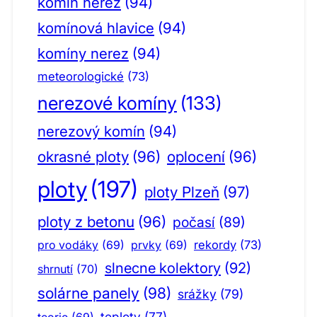
komín nerez
(94)
komínová hlavice
(94)
komíny nerez
(94)
meteorologické
(73)
nerezové komíny
(133)
nerezový komín
(94)
okrasné ploty
(96)
oplocení
(96)
ploty
(197)
ploty Plzeň
(97)
ploty z betonu
(96)
počasí
(89)
pro vodáky
(69)
prvky
(69)
rekordy
(73)
slnecne kolektory
(92)
shrnutí
(70)
solárne panely
(98)
srážky
(79)
teploty
(77)
teorie
(69)