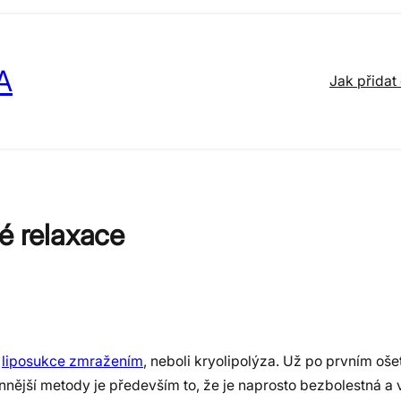
A
Jak přidat
é relaxace
.
liposukce zmražením
, neboli kryolipolýza. Už po prvním oše
nější metody je především to, že je naprosto bezbolestná a v