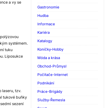
ence a vy se
Gastronomie
Hudba
Informace
Kariéra
lipolýzovou
Katalogy
ickým systémem.
Koníčky-Hobby
ní tuku
ou. Liposukce
Móda a krása
Obchod-Průmysl
Počítače-Internet
Podnikání
 laseru, tzv.
Práce-Brigády
al tukové buňky
Služby-Řemesla
 sedmi sezení