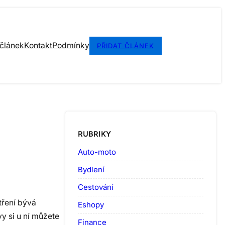
 článek
Kontakt
Podmínky
PŘIDAT ČLÁNEK
RUBRIKY
Auto-moto
Bydlení
Cestování
tření bývá
Eshopy
y si u ní můžete
Finance