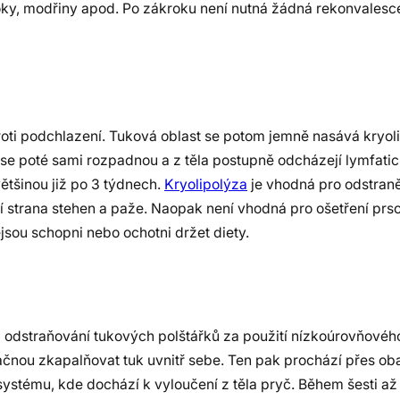
ky, modřiny apod. Po zákroku není nutná žádná rekonvalesc
proti podchlazení. Tuková oblast se potom jemně nasává kryo
y se poté sami rozpadnou a z těla postupně odcházejí lymfat
většinou již po 3 týdnech.
Kryolipolýza
je vhodná pro odstraně
řní strana stehen a paže. Naopak není vhodná pro ošetření prs
jsou schopni nebo ochotni držet diety.
da odstraňování tukových polštářků za použití nízkoúrovňového
začnou zkapalňovat tuk uvnitř sebe. Ten pak prochází přes ob
ystému, kde dochází k vyloučení z těla pryč. Během šesti až