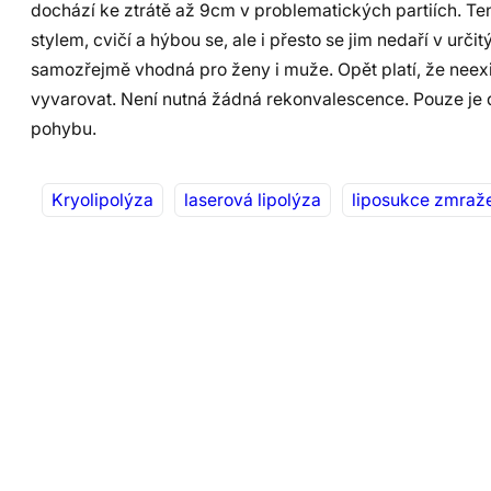
dochází ke ztrátě až 9cm v problematických partiích. Ten
stylem, cvičí a hýbou se, ale i přesto se jim nedaří v urč
samozřejmě vhodná pro ženy i muže. Opět platí, že neexi
vyvarovat. Není nutná žádná rekonvalescence. Pouze je d
pohybu.
Kryolipolýza
laserová lipolýza
liposukce zmraž