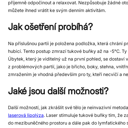
příjemně odpočinout a relaxovat. Nezpůsobuje žádné oto
můžete ihned vrátit ke svým denním aktivitám.
Jak ošetření probíhá?
Na příslušnou partii je položena podložka, která chrání 
hubicí. Tento postup zmrazí tukové buňky až na -5°C. T
Úbytek, který je viditelný už na první pohled, se dostaví 
z problémových partií, jako je břicho, boky, stehna, vnit
zmražením je vhodná především pro ty, kteří necvičí a ne
Jaké jsou další možnosti?
Další možností, jak zkrášlit své tělo je neinvazivní meto
laserová lipolýza
. Laser stimuluje tukové buňky tím, že 
do mezibuněčného prostoru a dále pak do lymfatického s