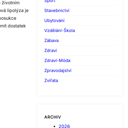
Sport
m životním
Stavebnictví
vá lipolýza je
iposukce
Ubytování
 mít dostatek
Vzdělání-Škola
Zábava
Zdraví
Zdraví-Móda
Zpravodajství
Zvířata
ARCHIV
2026