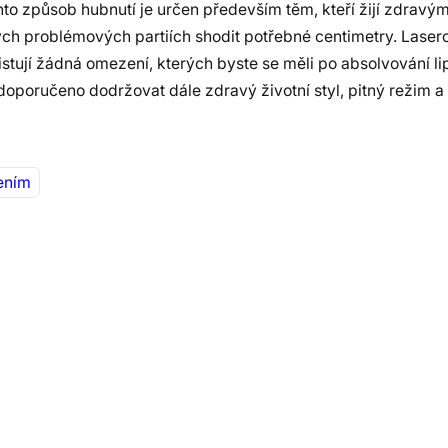
to způsob hubnutí je určen především těm, kteří žijí zdravý
itých problémových partiích shodit potřebné centimetry. Lasero
stují žádná omezení, kterých byste se měli po absolvování l
oporučeno dodržovat dále zdravý životní styl, pitný režim a
ením