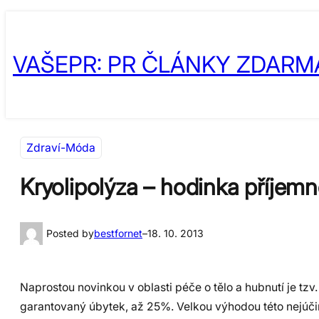
Přeskočit
Skip
na
to
VAŠEPR: PR ČLÁNKY ZDARM
obsah
content
Zdraví-Móda
Kryolipolýza – hodinka příjemn
Posted by
bestfornet
–
18. 10. 2013
Naprostou novinkou v oblasti péče o tělo a hubnutí je tzv
garantovaný úbytek, až 25%. Velkou výhodou této nejúčin