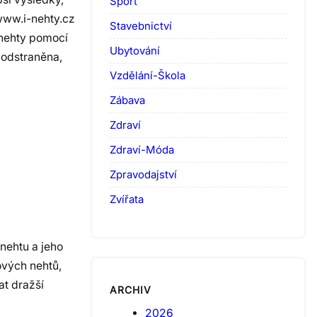
Sport
 www.i-nehty.cz
Stavebnictví
 nehty pomocí
Ubytování
 odstraněna,
Vzdělání-Škola
Zábava
Zdraví
Zdraví-Móda
Zpravodajství
Zvířata
nehtu a jeho
ových nehtů,
at dražší
ARCHIV
2026