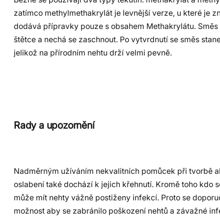
zatímco methylmethakrylát je levnější verze, u které je
dodává přípravky pouze s obsahem Methakrylátu. Směs v
štětce a nechá se zaschnout. Po vytvrdnutí se směs stan
jelikož na přírodním nehtu drží velmi pevně.
Rady a upozornění
Nadměrným užíváním nekvalitních pomůcek při tvorbě ak
oslabení také dochází k jejich křehnutí. Kromě toho kdo 
může mít nehty vážně postiženy infekcí. Proto se doporuč
možnost aby se zabránilo poškození nehtů a závažné inf