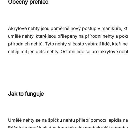
Obecný přehled
Akrylové nehty jsou poměrně nový postup v manikúře, kter
umělé nehty, které jsou přilepeny na přírodní nehty a p
přírodních nehtů. Tyto nehty si často vybírají lidé, kte
chtějí mít jen delší nehty. Ostatní lidé se pro akrylové ne
Jak to funguje
Umělé nehty se na špičku nehtu přilepí pomocí lepidla n
Běžně se používají dva typy tekutin: methakrylát a methyl