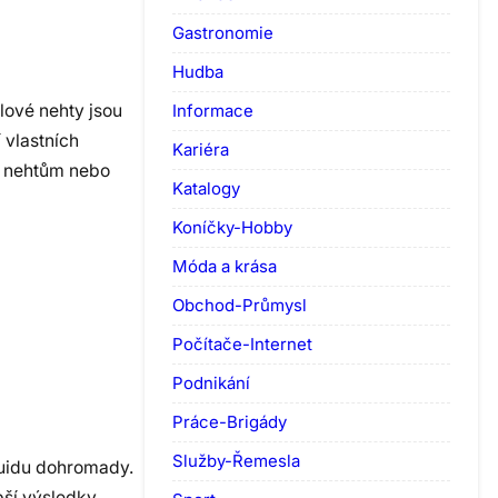
Gastronomie
Hudba
Informace
lové nehty jsou
 vlastních
Kariéra
ím nehtům nebo
Katalogy
Koníčky-Hobby
Móda a krása
Obchod-Průmysl
Počítače-Internet
Podnikání
Práce-Brigády
Služby-Řemesla
quidu dohromady.
pší výsledky,