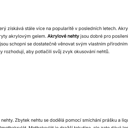
ý získává stále více na popularitě v posledních letech. Akry
okryty akrylovým gelem.
Akrylové nehty
jsou dobré pro posílení
ří nejsou schopni se dostatečně věnovat svým vlastním přírodn
hty rozhodují, aby potlačili svůj zvyk okusování nehtů.
a nehty. Zbytek nehtu se dodělá pomocí smíchání prášku a li
methakrylát. Methakrylát je dražší tekutina, ale zato dává le