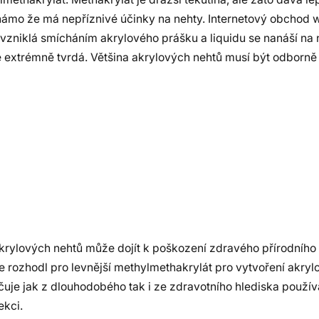
 známo že má nepříznivé účinky na nehty. Internetový obchod
zniklá smícháním akrylového prášku a liquidu se nanáší na
e extrémně tvrdá. Většina akrylových nehtů musí být odborně
rylových nehtů může dojít k poškození zdravého přírodního 
se rozhodl pro levnější methylmethakrylát pro vytvoření akryl
uje jak z dlouhodobého tak i ze zdravotního hlediska použív
ekci.