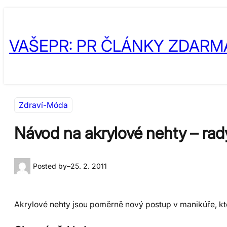
Přeskočit
Skip
na
to
VAŠEPR: PR ČLÁNKY ZDARM
obsah
content
Zdraví-Móda
Návod na akrylové nehty – rad
Posted by
–
25. 2. 2011
Akrylové nehty jsou poměrně nový postup v manikúře, kter