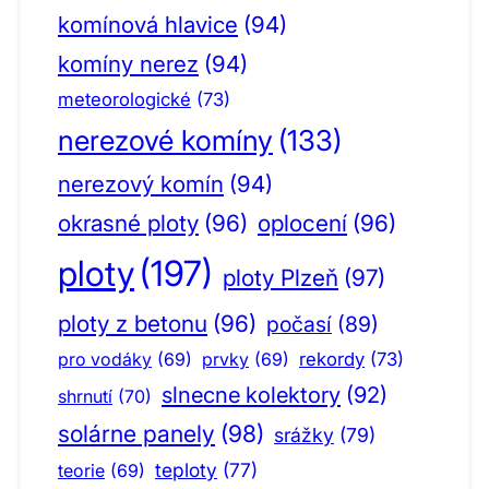
komínová hlavice
(94)
komíny nerez
(94)
meteorologické
(73)
nerezové komíny
(133)
nerezový komín
(94)
okrasné ploty
(96)
oplocení
(96)
ploty
(197)
ploty Plzeň
(97)
ploty z betonu
(96)
počasí
(89)
pro vodáky
(69)
prvky
(69)
rekordy
(73)
slnecne kolektory
(92)
shrnutí
(70)
solárne panely
(98)
srážky
(79)
teploty
(77)
teorie
(69)