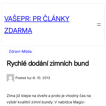
Přeskočit
Skip
na
to
VAŠEPR: PR ČLÁNKY
obsah
content
ZDARMA
Zdraví-Móda
Rychlé dodání zimních bund
Posted by
–
8. 10. 2013
Zima již klepe na dveře a proto je vhodný čas na
výběr kvalitní zimní bundy. V nabídce Magic-