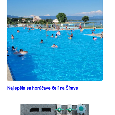
Najlepšie sa horúčave čelí na Šírave