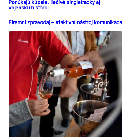
Ponúkajú kúpele, liečivé singletracky aj
vojenskú históriu
Firemní zpravodaj – efektivní nástroj komunikace