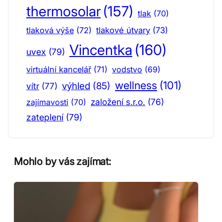
thermosolar
(157)
tlak
(70)
tlaková výše
(72)
tlakové útvary
(73)
Vincentka
(160)
uvex
(79)
virtuální kancelář
(71)
vodstvo
(69)
wellness
(101)
výhled
(85)
vítr
(77)
založení s.r.o.
(76)
zajímavosti
(70)
zateplení
(79)
Mohlo by vás zajímat: