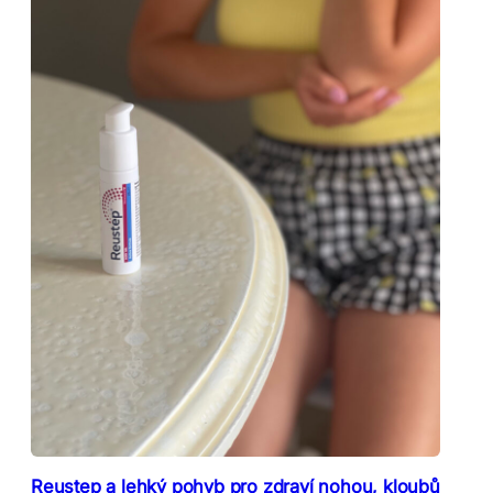
Reustep a lehký pohyb pro zdraví nohou, kloubů