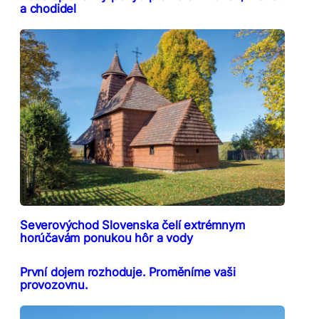
a chodidel
Severovýchod Slovenska čelí extrémnym
horúčavám ponukou hôr a vody
První dojem rozhoduje. Proměníme vaši
provozovnu.