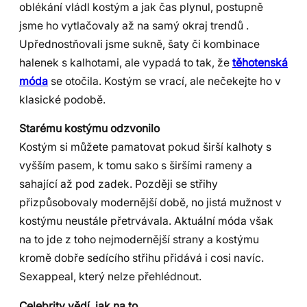
oblékání vládl kostým a jak čas plynul, postupně
jsme ho vytlačovaly až na samý okraj trendů .
Upřednostňovali jsme sukně, šaty či kombinace
halenek s kalhotami, ale vypadá to tak, že
těhotenská
móda
se otočila. Kostým se vrací, ale nečekejte ho v
klasické podobě.
Starému kostýmu odzvonilo
Kostým si můžete pamatovat pokud širší kalhoty s
vyšším pasem, k tomu sako s širšími rameny a
sahající až pod zadek. Později se střihy
přizpůsobovaly modernější době, no jistá mužnost v
kostýmu neustále přetrvávala. Aktuální móda však
na to jde z toho nejmodernější strany a kostýmu
kromě dobře sedícího střihu přidává i cosi navíc.
Sexappeal, který nelze přehlédnout.
Celebrity vědí, jak na to