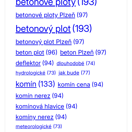
betonové ploty
(193)
betonové ploty Plzeň
(97)
betonový plot
(193)
betonový plot Plzeň
(97)
beton plot
(96)
beton Plzeň
(97)
deflektor
(94)
dlouhodobé
(74)
jak bude
(77)
hydrologické
(73)
komín
(133)
komín cena
(94)
komín nerez
(94)
komínová hlavice
(94)
komíny nerez
(94)
meteorologické
(73)