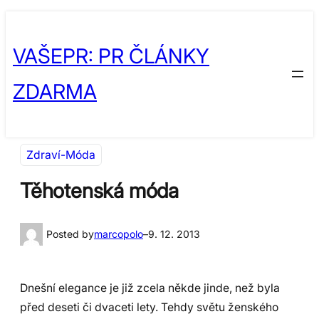
Přeskočit
Skip
na
to
VAŠEPR: PR ČLÁNKY
obsah
content
ZDARMA
Zdraví-Móda
Těhotenská móda
Posted by
marcopolo
–
9. 12. 2013
Dnešní elegance je již zcela někde jinde, než byla
před deseti či dvaceti lety. Tehdy světu ženského