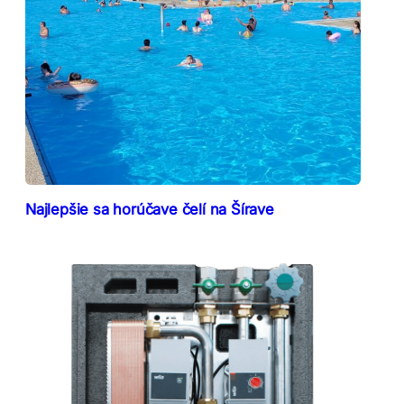
Najlepšie sa horúčave čelí na Šírave