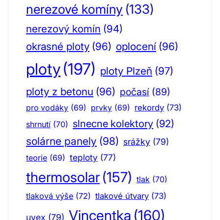
nerezové komíny
(133)
nerezový komín
(94)
okrasné ploty
(96)
oplocení
(96)
ploty
(197)
ploty Plzeň
(97)
ploty z betonu
(96)
počasí
(89)
pro vodáky
(69)
prvky
(69)
rekordy
(73)
slnecne kolektory
(92)
shrnutí
(70)
solárne panely
(98)
srážky
(79)
teploty
(77)
teorie
(69)
thermosolar
(157)
tlak
(70)
tlaková výše
(72)
tlakové útvary
(73)
Vincentka
(160)
uvex
(79)