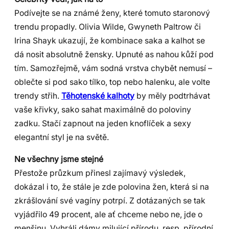
Podívejte se na známé ženy, které tomuto staronový
trendu propadly. Olivia Wilde, Gwyneth Paltrow či
Irina Shayk ukazují, že kombinace saka a kalhot se
dá nosit absolutně žensky. Upnuté as nahou kůží pod
tím. Samozřejmě, vám sodná vrstva chybět nemusí –
oblečte si pod sako tílko, top nebo halenku, ale volte
trendy střih.
Těhotenské kalhoty
by měly podtrhávat
vaše křivky, sako sahat maximálně do poloviny
zadku. Stačí zapnout na jeden knoflíček a sexy
elegantní styl je na světě.
Ne všechny jsme stejné
Přestože průzkum přinesl zajímavý výsledek,
dokázal i to, že stále je zde polovina žen, která si na
zkrášlování své vagíny potrpí. Z dotázaných se tak
vyjádřilo 49 procent, ale ať chceme nebo ne, jde o
menšinu. Vyhráli dámy milující přírodu, resp. přírodní