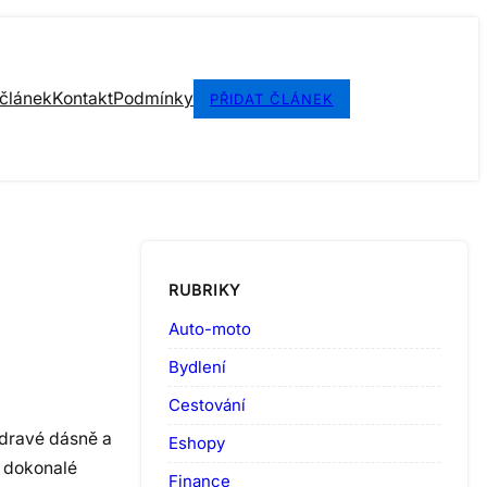
 článek
Kontakt
Podmínky
PŘIDAT ČLÁNEK
RUBRIKY
Auto-moto
Bydlení
Cestování
zdravé dásně a
Eshopy
 dokonalé
Finance