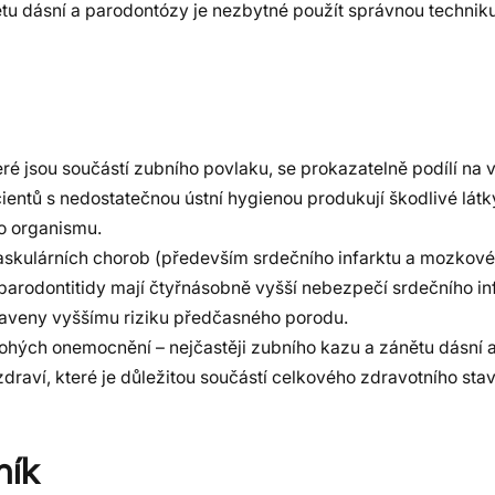
nětu dásní a parodontózy je nezbytné použít správnou techniku
eré jsou součástí zubního povlaku, se prokazatelně podílí na
ntů s nedostatečnou ústní hygienou produkují škodlivé látky
o organismu.
askulárních chorob (především srdečního infarktu a mozkové
parodontitidy mají čtyřnásobně vyšší nebezpečí srdečního in
staveny vyššímu riziku předčasného porodu.
ohých onemocnění – nejčastěji zubního kazu a zánětu dásní 
draví, které je důležitou součástí celkového zdravotního sta
ník