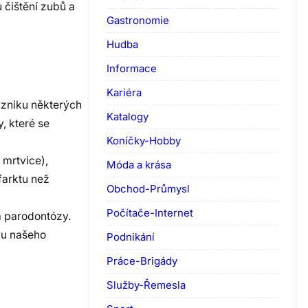
 čištění zubů a
Gastronomie
Hudba
Informace
Kariéra
 vzniku některých
Katalogy
, které se
Koníčky-Hobby
 mrtvice),
Móda a krása
farktu než
Obchod-Průmysl
Počítače-Internet
a parodontózy.
vu našeho
Podnikání
Práce-Brigády
Služby-Řemesla