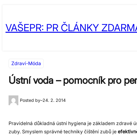
Přeskočit
Skip
na
to
VAŠEPR: PR ČLÁNKY ZDARM
obsah
content
Zdraví-Móda
Ústní voda – pomocník pro per
Posted by
–
24. 2. 2014
Pravidelná důkladná ústní hygiena je základem zdravé ús
zuby. Smyslem správné techniky čištění zubů je
efektivn