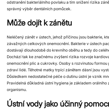
odstranění bakteriálního povlaku a tím snížení rizika zá
správný výběr dentálních pomůcek.
Může dojít k zánětu
Neléčený zánět v ústech, jehož příčinou jsou bakterie, kt
závažných celkových onemocnění. Bakterie v ústech pacie
dostávají dlouhodobě do krevního oběhu a tedy do celéh
Dochází tak ke značnému zvýšení rizika rozvoje kardiov
onemocnění plic a cukrovky. Osoby s rozvinutou formou 
zdraví lidé. Těhotné matky trpící zánětem dásní jsou vy
Důsledkem nedostatečné péče o dutinu ústní je vznik mn
Pravidelná důkladná ústní hygiena je základem orálního z
organismu.
Ústní vody jako účinný pomoc