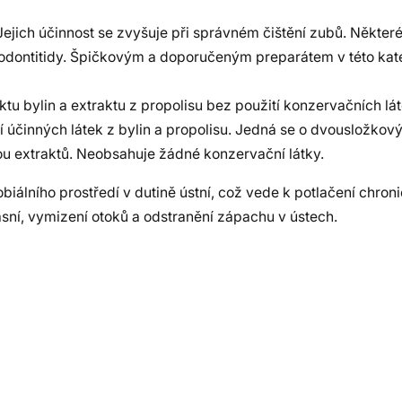
jich účinnost se zvyšuje při správném čištění zubů. Některé
dontitidy. Špičkovým a doporučeným preparátem v této kate
ktu bylin a extraktu z propolisu bez použití konzervačních lá
í účinných látek z bylin a propolisu. Jedná se o dvousložkov
u extraktů. Neobsahuje žádné konzervační látky.
obiálního prostředí v dutině ústní, což vede k potlačení chro
sní, vymizení otoků a odstranění zápachu v ústech.