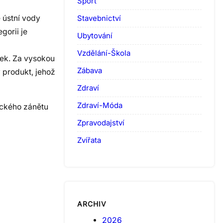
Sport
Stavebnictví
 ústní vody
gorii je
Ubytování
Vzdělání-Škola
tek. Za vysokou
Zábava
ý produkt, jehož
Zdraví
Zdraví-Móda
nického zánětu
Zpravodajství
Zvířata
ARCHIV
2026