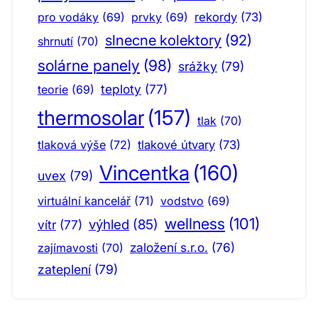
pro vodáky
(69)
prvky
(69)
rekordy
(73)
slnecne kolektory
(92)
shrnutí
(70)
solárne panely
(98)
srážky
(79)
teploty
(77)
teorie
(69)
thermosolar
(157)
tlak
(70)
tlaková výše
(72)
tlakové útvary
(73)
Vincentka
(160)
uvex
(79)
virtuální kancelář
(71)
vodstvo
(69)
wellness
(101)
výhled
(85)
vítr
(77)
založení s.r.o.
(76)
zajímavosti
(70)
zateplení
(79)