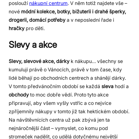
poslouží
nákupní centrum
. V něm totiž najdete vše –
nové
módní kolekce, botky, bižuterii i drahé šperky,
drogerii, domácí potřeby
a v neposlední řade i
hračky
pro děti.
Slevy a akce
Slevy, slevové akce, dárky
k nákupu… všechny se
kumulují právě o Vánocích, právě v tom čase, kdy
lidé běhají po obchodních centrech a shánějí dárky.
V tomto předvánočním období se každá
sleva
hodí a
obchody
to moc dobře vědí. Proto tyto akce
připravují, aby všem vyšly vstříc a co nejvíce
zpříjemnily nákupy v tomto již tak hektickém období.
Na návštěvnících centra už pak zbývá jen ta
nejnáročnější část – vymyslet, co komu pod
stromeček nadělit, co udělá dotyčnému největší