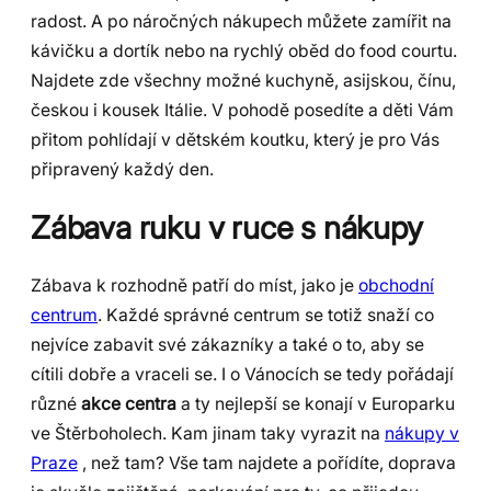
radost. A po náročných nákupech můžete zamířit na
kávičku a dortík nebo na rychlý oběd do food courtu.
Najdete zde všechny možné kuchyně, asijskou, čínu,
českou i kousek Itálie. V pohodě posedíte a děti Vám
přitom pohlídají v dětském koutku, který je pro Vás
připravený každý den.
Zábava ruku v ruce s nákupy
Zábava k rozhodně patří do míst, jako je
obchodní
centrum
. Každé správné centrum se totiž snaží co
nejvíce zabavit své zákazníky a také o to, aby se
cítili dobře a vraceli se. I o Vánocích se tedy pořádají
různé
akce centra
a ty nejlepší se konají v Europarku
ve Štěrboholech. Kam jinam taky vyrazit na
nákupy v
Praze
, než tam? Vše tam najdete a pořídíte, doprava