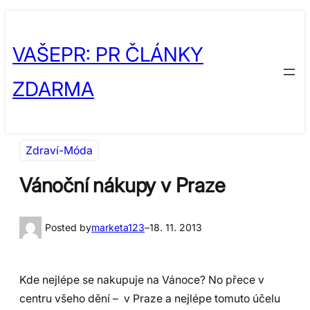
Přeskočit
Skip
na
to
VAŠEPR: PR ČLÁNKY
obsah
content
ZDARMA
Zdraví-Móda
Vánoční nákupy v Praze
Posted by
marketa123
–
18. 11. 2013
Kde nejlépe se nakupuje na Vánoce? No přece v
centru všeho dění – v Praze a nejlépe tomuto účelu