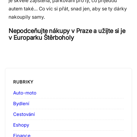
je skvěle zajištěná, parkování pro ty, co přijedou
autem také… Co víc si přát, snad jen, aby se ty dárky
nakoupily samy.
Nepodceňujte nákupy v Praze a užijte si je
v Europarku Štěrboholy
RUBRIKY
Auto-moto
Bydlení
Cestování
Eshopy
Finance