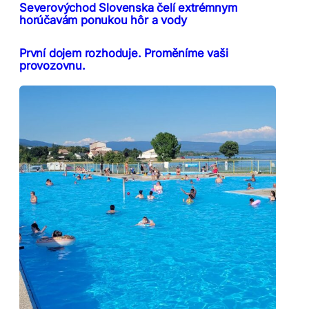
Severovýchod Slovenska čelí extrémnym
horúčavám ponukou hôr a vody
První dojem rozhoduje. Proměníme vaši
provozovnu.