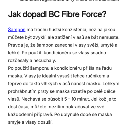
Jak dopadl BC Fibre Force?
Šampon
má trochu hustší konzistenci, než na jakou
můžete být zvyklí, ale zatížení vlasů se bát nemusíte.
Pravda je, že šampon zanechal vlasy svěží, umyté a
lehké. Po použití kondicionéru se vlasy snadno
rozčesaly a necuchaly.
Po použití šamponu a kondicionéru přišla na řadu
maska. Vlasy je ideální vysušit lehce ručníkem a
teprve do takto vlhkých vlasů nanést masku. Lehkým
prohrábnutím prsty se maska rozetře po celé délce
vlasů. Nechává se působit 5 – 10 minut. Jelikož je to
dost času, můžete mezitím pokračovat ve své
každodenní přípravě. Po uplynulé době se maska
smyje a vlasy dosuší.