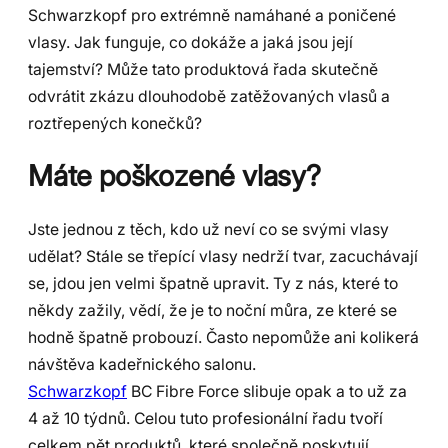
Schwarzkopf pro extrémně namáhané a poničené
vlasy. Jak funguje, co dokáže a jaká jsou její
tajemství? Může tato produktová řada skutečně
odvrátit zkázu dlouhodobě zatěžovaných vlasů a
roztřepených konečků?
Máte poškozené vlasy?
Jste jednou z těch, kdo už neví co se svými vlasy
udělat? Stále se třepící vlasy nedrží tvar, zacuchávají
se, jdou jen velmi špatně upravit. Ty z nás, které to
někdy zažily, vědí, že je to noční můra, ze které se
hodně špatně probouzí. Často nepomůže ani kolikerá
návštěva kadeřnického salonu.
Schwarzkopf
BC Fibre Force slibuje opak a to už za
4 až 10 týdnů. Celou tuto profesionální řadu tvoří
celkem pět produktů, které společně poskytují