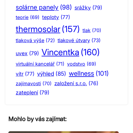
solárne panely
(98)
srážky
(79)
teploty
(77)
teorie
(69)
thermosolar
(157)
tlak
(70)
tlaková výše
(72)
tlakové útvary
(73)
Vincentka
(160)
uvex
(79)
virtuální kancelář
(71)
vodstvo
(69)
wellness
(101)
výhled
(85)
vítr
(77)
založení s.r.o.
(76)
zajímavosti
(70)
zateplení
(79)
Mohlo by vás zajímat: