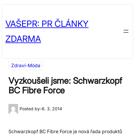
Přeskočit
Skip
na
to
VAŠEPR: PR ČLÁNKY
obsah
content
ZDARMA
Zdraví-Móda
Vyzkoušeli jsme: Schwarzkopf
BC Fibre Force
Posted by
–
6. 3. 2014
Schwarzkopf BC Fibre Force je nová řada produktů