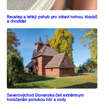
Reustep a lehký pohyb pro zdraví nohou, kloubů
a chodidel
Severovýchod Slovenska čelí extrémnym
horúčavám ponukou hôr a vody