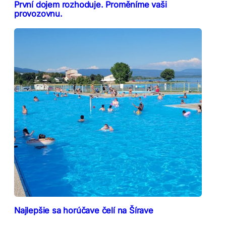
První dojem rozhoduje. Proměníme vaši
provozovnu.
Najlepšie sa horúčave čelí na Šírave