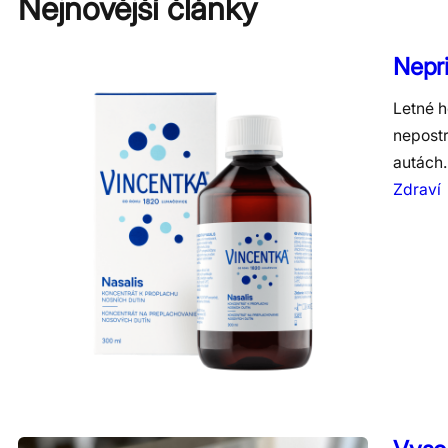
Nejnovější články
Nepri
Letné h
nepost
autách.
Zdraví