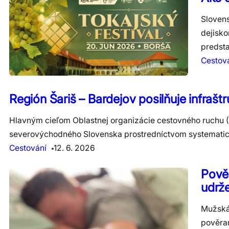
Slovens
dejisko
predsta
Cestov
Región Šariš – Bardejov posilňuje infrašt
Hlavným cieľom Oblastnej organizácie cestovného ruchu (
severovýchodného Slovenska prostredníctvom systematickéh
Cestování
12. 6. 2026
Pověr
udrž
Mužská 
pověram