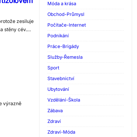
rtizolovém
Móda a krása
Obchod-Průmysl
rotože zesiluje
Počítače-Internet
 na stěny cév.…
Podnikání
Práce-Brigády
Služby-Řemesla
Sport
Stavebnictví
Ubytování
Vzdělání-Škola
ce výrazně
Zábava
Zdraví
Zdraví-Móda