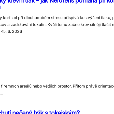
ý krevní tlak – jak Nerotens pomáhá při ko
u
 kortizol při dlouhodobém stresu přispívá ke zvýšení tlaku, p
cév a zadržování tekutin. Kvůli tomu začne krev silněji tlačit
15. 6. 2026
 firemních areálů nebo větších prostor. Přitom právě orienta
ž…
chutí pečený býk s tokajským?