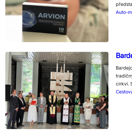
předst
Auto-m
Barde
Bardejo
tradičn
cirkví.
Cestov