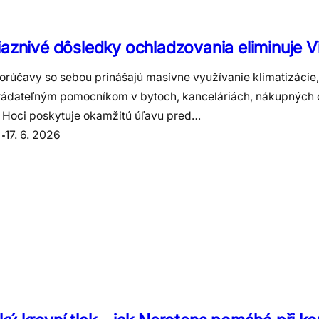
aznivé dôsledky ochladzovania eliminuje V
orúčavy so sebou prinášajú masívne využívanie klimatizácie,
rádateľným pomocníkom v bytoch, kanceláriách, nákupných c
 Hoci poskytuje okamžitú úľavu pred…
17. 6. 2026