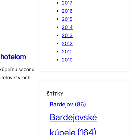
2017
2016
2015
2014
2013
2012
2011
 hotelom
2010
. kúpeľnú sezónu
iteľov štyroch
ŠTÍTKY
Bardejov
(86)
Bardejovské
kúpele
(164)