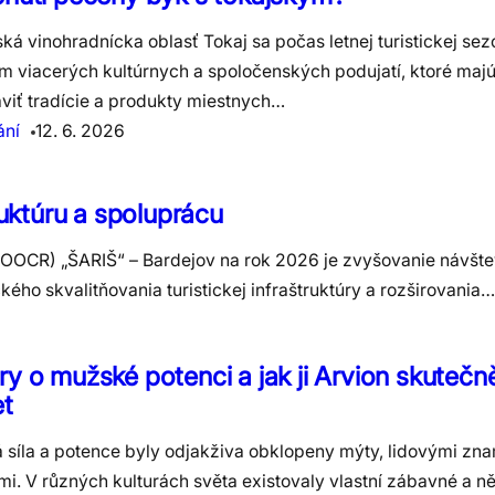
ká vinohradnícka oblasť Tokaj sa počas letnej turistickej se
m viacerých kultúrnych a spoločenských podujatí, ktoré majú
viť tradície a produkty miestnych…
ání
12. 6. 2026
ruktúru a spoluprácu
OOCR) „ŠARIŠ“ – Bardejov na rok 2026 je zvyšovanie návšte
o skvalitňovania turistickej infraštruktúry a rozširovania…
y o mužské potenci a jak ji Arvion skuteč
et
síla a potence byly odjakživa obklopeny mýty, lidovými zn
i. V různých kulturách světa existovaly vlastní zábavné a ně