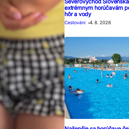
Severovýchod Slovenska 
extrémnym horúčavám p
hôr a vody
Cestování
4. 8. 2026
Najlepšie sa horúčave čel