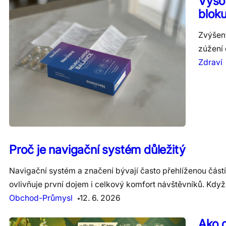
Vysok
blok
Zvýšený
zúžení 
Zdraví
Proč je navigační systém důležitý
Navigační systém a značení bývají často přehlíženou částí
ovlivňuje první dojem i celkový komfort návštěvníků. Kdy
Obchod-Průmysl
12. 6. 2026
Ako 