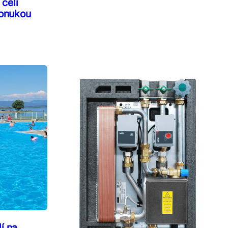
čelí
onukou
í na