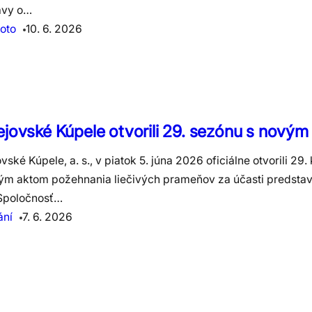
avy o…
oto
10. 6. 2026
jovské Kúpele otvorili 29. sezónu s novým
vské Kúpele, a. s., v piatok 5. júna 2026 oficiálne otvorili 29
ým aktom požehnania liečivých prameňov za účasti predstav
 Spoločnosť…
ání
7. 6. 2026