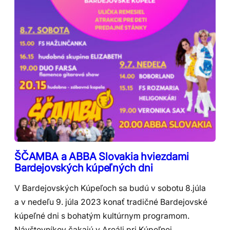
ŠČAMBA a ABBA Slovakia hviezdami
Bardejovských kúpeľných dni
V Bardejovských Kúpeľoch sa budú v sobotu 8.júla
a v nedeľu 9. júla 2023 konať tradičné Bardejovské
kúpeľné dni s bohatým kultúrnym programom.
Návštevníkov čakajú v Areáli pri Kúpeľnej…