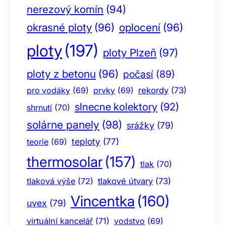
nerezový komín
(94)
okrasné ploty
(96)
oplocení
(96)
ploty
(197)
ploty Plzeň
(97)
ploty z betonu
(96)
počasí
(89)
pro vodáky
(69)
prvky
(69)
rekordy
(73)
slnecne kolektory
(92)
shrnutí
(70)
solárne panely
(98)
srážky
(79)
teploty
(77)
teorie
(69)
thermosolar
(157)
tlak
(70)
tlaková výše
(72)
tlakové útvary
(73)
Vincentka
(160)
uvex
(79)
virtuální kancelář
(71)
vodstvo
(69)