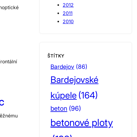
2012
ynoptické
2011
2010
ŠTÍTKY
rontální
Bardejov
(86)
Bardejovské
kúpele
(164)
°C
beton
(96)
 běžnému
betonové ploty