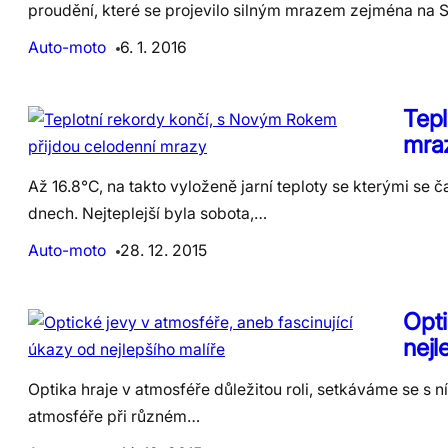
proudění, které se projevilo silným mrazem zejména na 
Auto-moto
6. 1. 2016
Tepl
mra
Až 16.8°C, na takto vyloženě jarní teploty se kterými se
dnech. Nejteplejší byla sobota,…
Auto-moto
28. 12. 2015
Opti
nejl
Optika hraje v atmosféře důležitou roli, setkáváme se s n
atmosféře při různém…