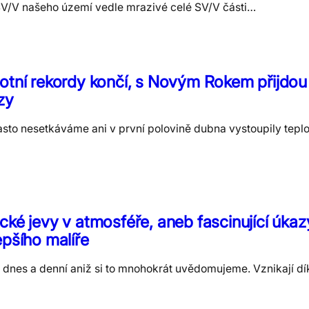
SV/V našeho území vedle mrazivé celé SV/V části…
otní rekordy končí, s Novým Rokem přijdou
zy
 často nesetkáváme ani v první polovině dubna vystoupily tepl
cké jevy v atmosféře, aneb fascinující úkaz
epšího malíře
í dnes a denní aniž si to mnohokrát uvědomujeme. Vznikají dík