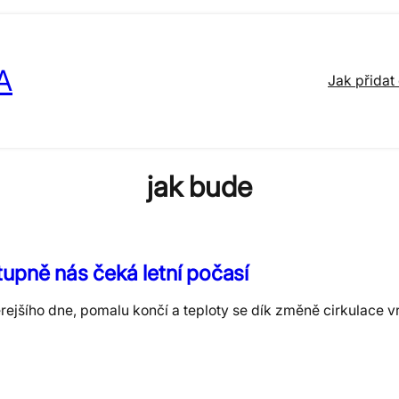
A
Jak přidat
jak bude
upně nás čeká letní počasí
rejšího dne, pomalu končí a teploty se dík změně cirkulace v