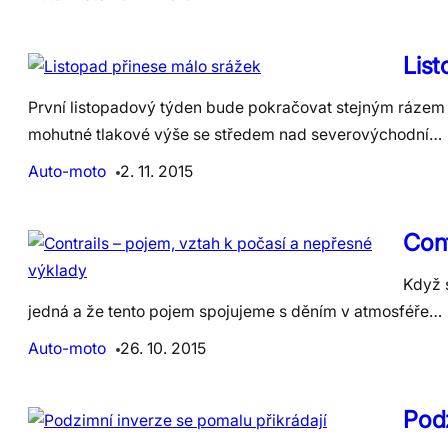
List
První listopadový týden bude pokračovat stejným rázem po
mohutné tlakové výše se středem nad severovýchodní…
Auto-moto
2. 11. 2015
Cont
Když 
jedná a že tento pojem spojujeme s děním v atmosféře…
Auto-moto
26. 10. 2015
Podz