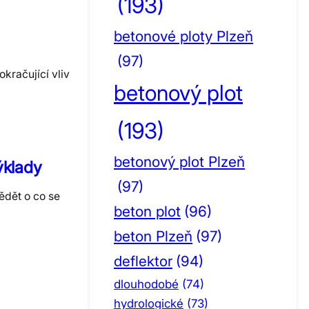
(193)
betonové ploty Plzeň
(97)
kračující vliv
betonový plot
(193)
betonový plot Plzeň
ýklady
(97)
ědět o co se
beton plot
(96)
beton Plzeň
(97)
deflektor
(94)
dlouhodobé
(74)
hydrologické
(73)