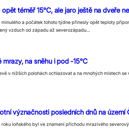
 opět téměř 15°C, ale jaro ještě na dveře n
minulého a počátek tohoto týdne přinesly opět teploty připomí
udený vzduch od západu až severozápadu…
é mrazy, na sněhu i pod -15°C
evě v nižších polohách ochlazovat a na mnohých místech se 
otní význačnosti posledních dnů na území
 roku loňského byl ve znamení příchodu mrazivého severov