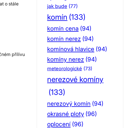
t o stále
jak bude
(77)
komín
(133)
komín cena
(94)
komín nerez
(94)
komínová hlavice
(94)
čném přílivu
komíny nerez
(94)
meteorologické
(73)
nerezové komíny
(133)
nerezový komín
(94)
okrasné ploty
(96)
oplocení
(96)