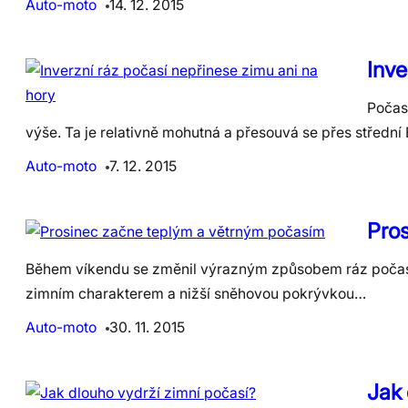
Auto-moto
14. 12. 2015
Inve
Počasí
výše. Ta je relativně mohutná a přesouvá se přes středn
Auto-moto
7. 12. 2015
Pro
Během víkendu se změnil výrazným způsobem ráz počasí v
zimním charakterem a nižší sněhovou pokrývkou…
Auto-moto
30. 11. 2015
Jak 