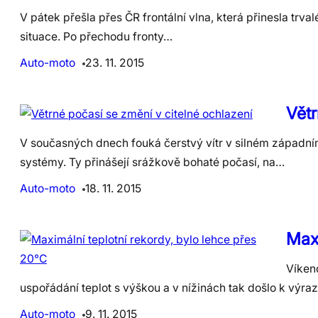
V pátek přešla přes ČR frontální vlna, která přinesla tr
situace. Po přechodu fronty…
Auto-moto
23. 11. 2015
Větr
V současných dnech fouká čerstvý vítr v silném západním 
systémy. Ty přinášejí srážkově bohaté počasí, na…
Auto-moto
18. 11. 2015
Maxi
Víkend
uspořádání teplot s výškou a v nížinách tak došlo k výr
Auto-moto
9. 11. 2015