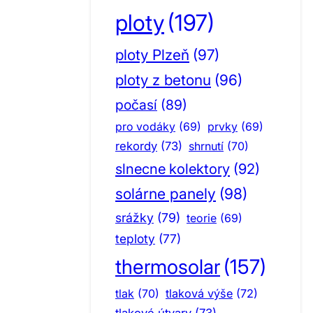
ploty
(197)
ploty Plzeň
(97)
ploty z betonu
(96)
počasí
(89)
pro vodáky
(69)
prvky
(69)
rekordy
(73)
shrnutí
(70)
slnecne kolektory
(92)
solárne panely
(98)
srážky
(79)
teorie
(69)
teploty
(77)
thermosolar
(157)
tlak
(70)
tlaková výše
(72)