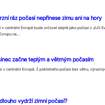
rzní ráz počasí nepřinese zimu ani na hory
 v centrální Evropě bude určovat stejně jako počasí v J/JV E
í Evropu na…
sinec začne teplým a větrným počasím
 centrální Evropě. Z poklidného počasí bez větru, výrazný
dlouho vydrží zimní počasí?