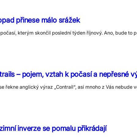
opad přinese málo srážek
časí, kterým skončil poslední týden říjnový. Ano, bude to po
rails – pojem, vztah k počasí a nepřesné v
se řekne anglický výraz „Contrail“, asi mnoho z Vás nebude v
imní inverze se pomalu přikrádají