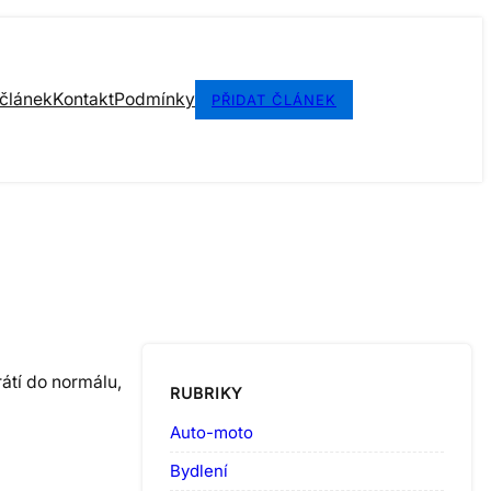
 článek
Kontakt
Podmínky
PŘIDAT ČLÁNEK
rátí do normálu,
RUBRIKY
Auto-moto
Bydlení