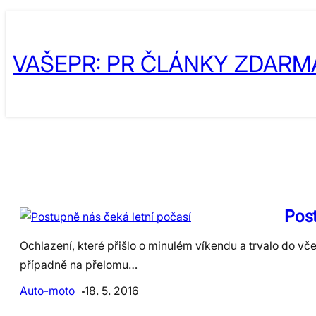
Skip
to
VAŠEPR: PR ČLÁNKY ZDARM
content
Post
Ochlazení, které přišlo o minulém víkendu a trvalo do vče
případně na přelomu…
Auto-moto
18. 5. 2016