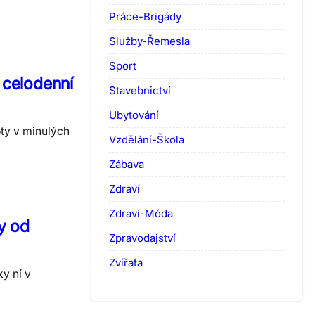
Práce-Brigády
Služby-Řemesla
Sport
 celodenní
Stavebnictví
Ubytování
oty v minulých
Vzdělání-Škola
Zábava
Zdraví
Zdraví-Móda
y od
Zpravodajství
Zvířata
y ní v