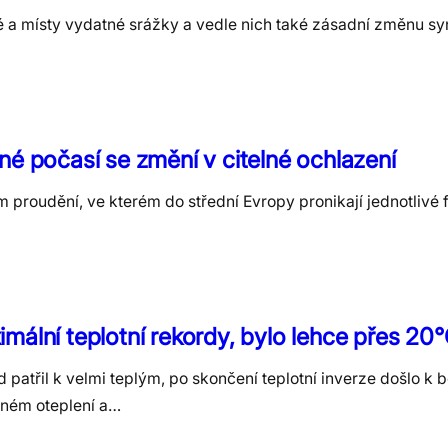
valé a místy vydatné srážky a vedle nich také zásadní změnu s
né počasí se změní v citelné ochlazení
proudění, ve kterém do střední Evropy pronikají jednotlivé f
mální teplotní rekordy, bylo lehce přes 20
 patřil k velmi teplým, po skončení teplotní inverze došlo k
azném oteplení a…