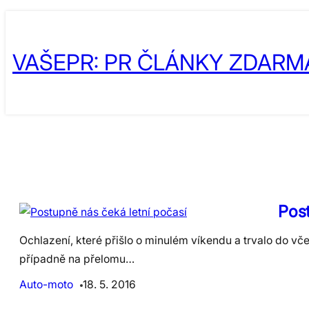
Skip
to
VAŠEPR: PR ČLÁNKY ZDARM
content
Post
Ochlazení, které přišlo o minulém víkendu a trvalo do vče
případně na přelomu…
Auto-moto
18. 5. 2016