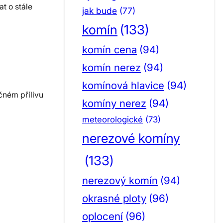
t o stále
jak bude
(77)
komín
(133)
komín cena
(94)
komín nerez
(94)
komínová hlavice
(94)
čném přílivu
komíny nerez
(94)
meteorologické
(73)
nerezové komíny
(133)
nerezový komín
(94)
okrasné ploty
(96)
oplocení
(96)