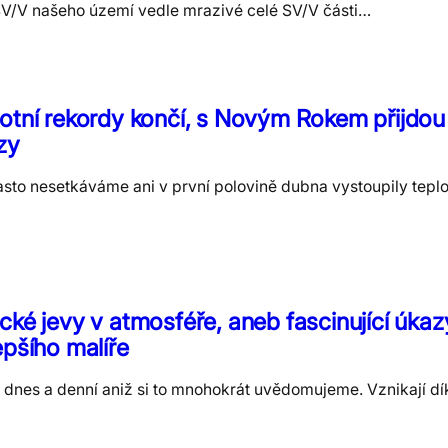
SV/V našeho území vedle mrazivé celé SV/V části…
otní rekordy končí, s Novým Rokem přijdou
zy
 často nesetkáváme ani v první polovině dubna vystoupily tepl
cké jevy v atmosféře, aneb fascinující úkaz
epšího malíře
í dnes a denní aniž si to mnohokrát uvědomujeme. Vznikají dík