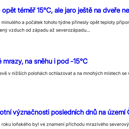
 opět téměř 15°C, ale jaro ještě na dveře n
minulého a počátek tohoto týdne přinesly opět teploty připomí
udený vzduch od západu až severozápadu…
é mrazy, na sněhu i pod -15°C
evě v nižších polohách ochlazovat a na mnohých místech se 
otní význačnosti posledních dnů na území
 roku loňského byl ve znamení příchodu mrazivého severov