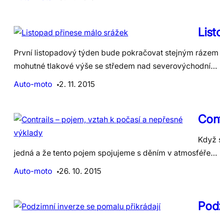
List
První listopadový týden bude pokračovat stejným rázem po
mohutné tlakové výše se středem nad severovýchodní…
Auto-moto
2. 11. 2015
Cont
Když 
jedná a že tento pojem spojujeme s děním v atmosféře…
Auto-moto
26. 10. 2015
Podz