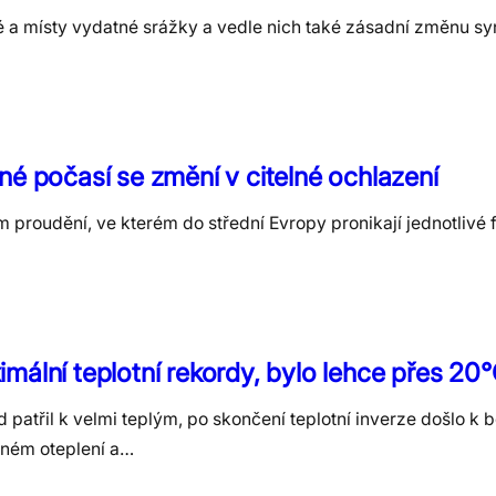
valé a místy vydatné srážky a vedle nich také zásadní změnu s
né počasí se změní v citelné ochlazení
proudění, ve kterém do střední Evropy pronikají jednotlivé f
mální teplotní rekordy, bylo lehce přes 20
 patřil k velmi teplým, po skončení teplotní inverze došlo k
azném oteplení a…