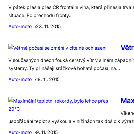
V pátek přešla přes ČR frontální vlna, která přinesla tr
situace. Po přechodu fronty…
Auto-moto
23. 11. 2015
Větr
V současných dnech fouká čerstvý vítr v silném západním 
systémy. Ty přinášejí srážkově bohaté počasí, na…
Auto-moto
18. 11. 2015
Maxi
Víkend
uspořádání teplot s výškou a v nížinách tak došlo k výr
Auto-moto
9. 11. 2015