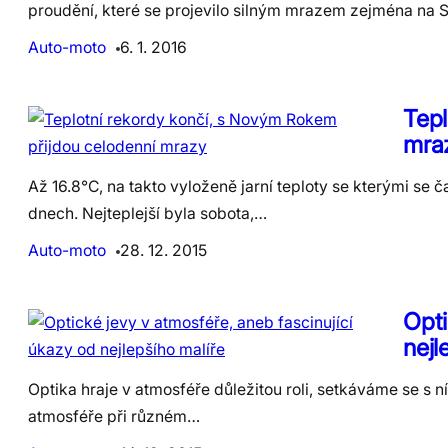
proudění, které se projevilo silným mrazem zejména na 
Auto-moto
6. 1. 2016
Tepl
mra
Až 16.8°C, na takto vyloženě jarní teploty se kterými se
dnech. Nejteplejší byla sobota,…
Auto-moto
28. 12. 2015
Opti
nejl
Optika hraje v atmosféře důležitou roli, setkáváme se s n
atmosféře při různém…