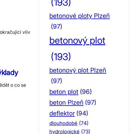
(193)
betonové ploty Plzeň
(97)
kračující vliv
betonový plot
(193)
betonový plot Plzeň
ýklady
(97)
ědět o co se
beton plot
(96)
beton Plzeň
(97)
deflektor
(94)
dlouhodobé
(74)
hydrologické
(73)