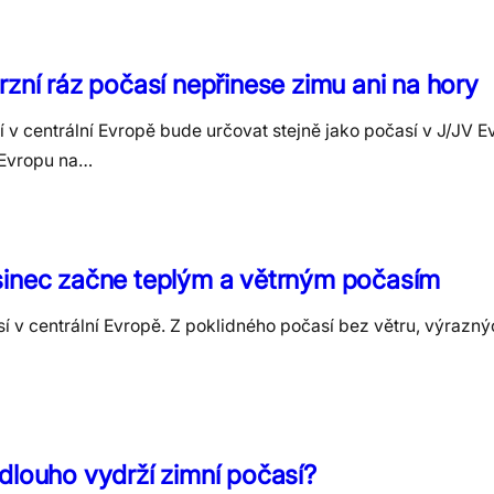
rzní ráz počasí nepřinese zimu ani na hory
 v centrální Evropě bude určovat stejně jako počasí v J/JV E
í Evropu na…
sinec začne teplým a větrným počasím
 centrální Evropě. Z poklidného počasí bez větru, výrazný
dlouho vydrží zimní počasí?