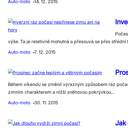
Auto-moto
14. 12. 2015
Inve
Počasí
výše. Ta je relativně mohutná a přesouvá se přes středn
Auto-moto
7. 12. 2015
Pro
Během víkendu se změnil výrazným způsobem ráz počasí v
zimním charakterem a nižší sněhovou pokrývkou…
Auto-moto
30. 11. 2015
Jak 