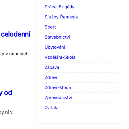
Práce-Brigády
Služby-Řemesla
Sport
 celodenní
Stavebnictví
Ubytování
oty v minulých
Vzdělání-Škola
Zábava
Zdraví
Zdraví-Móda
y od
Zpravodajství
Zvířata
y ní v