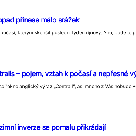
opad přinese málo srážek
časí, kterým skončil poslední týden říjnový. Ano, bude to po
rails – pojem, vztah k počasí a nepřesné v
se řekne anglický výraz „Contrail“, asi mnoho z Vás nebude v
imní inverze se pomalu přikrádají