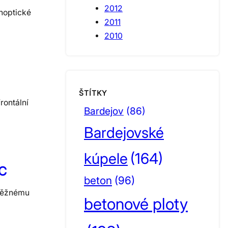
2012
ynoptické
2011
2010
ŠTÍTKY
rontální
Bardejov
(86)
Bardejovské
kúpele
(164)
°C
beton
(96)
 běžnému
betonové ploty