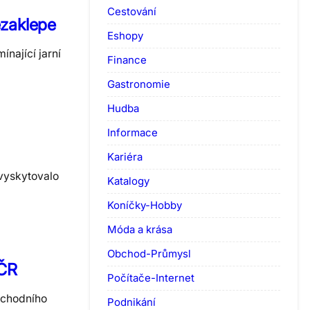
Cestování
ezaklepe
Eshopy
nající jarní
Finance
Gastronomie
Hudba
Informace
Kariéra
vyskytovalo
Katalogy
Koníčky-Hobby
Móda a krása
Obchod-Průmysl
 ČR
Počítače-Internet
ýchodního
Podnikání