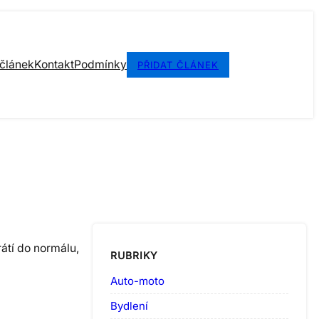
 článek
Kontakt
Podmínky
PŘIDAT ČLÁNEK
rátí do normálu,
RUBRIKY
Auto-moto
Bydlení