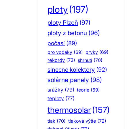
ploty
(197)
ploty Plzeň
(97)
ploty z betonu
(96)
počasí
(89)
pro vodáky
(69)
prvky
(69)
rekordy
(73)
shrnutí
(70)
slnecne kolektory
(92)
solárne panely
(98)
srážky
(79)
teorie
(69)
teploty
(77)
thermosolar
(157)
tlak
(70)
tlaková výše
(72)