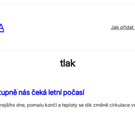
A
Jak přidat
tlak
upně nás čeká letní počasí
rejšího dne, pomalu končí a teploty se dík změně cirkulace v