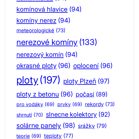
komínová hlavice
(94)
komíny nerez
(94)
meteorologické
(73)
nerezové komíny
(133)
nerezový komín
(94)
okrasné ploty
(96)
oplocení
(96)
ploty
(197)
ploty Plzeň
(97)
ploty z betonu
(96)
počasí
(89)
pro vodáky
(69)
prvky
(69)
rekordy
(73)
slnecne kolektory
(92)
shrnutí
(70)
solárne panely
(98)
srážky
(79)
teploty
(77)
teorie
(69)