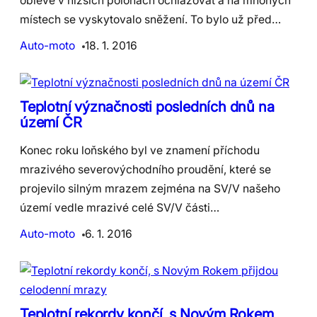
oblevě v nižších polohách ochlazovat a na mnohých
místech se vyskytovalo sněžení. To bylo už před…
Auto-moto
18. 1. 2016
Teplotní význačnosti posledních dnů na
území ČR
Konec roku loňského byl ve znamení příchodu
mrazivého severovýchodního proudění, které se
projevilo silným mrazem zejména na SV/V našeho
území vedle mrazivé celé SV/V části…
Auto-moto
6. 1. 2016
Teplotní rekordy končí, s Novým Rokem