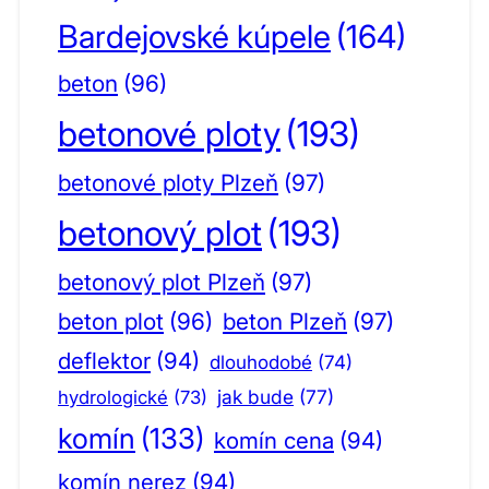
Bardejovské kúpele
(164)
beton
(96)
betonové ploty
(193)
betonové ploty Plzeň
(97)
betonový plot
(193)
betonový plot Plzeň
(97)
beton plot
(96)
beton Plzeň
(97)
deflektor
(94)
dlouhodobé
(74)
jak bude
(77)
hydrologické
(73)
komín
(133)
komín cena
(94)
komín nerez
(94)