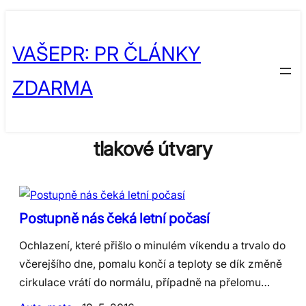
Skip
to
VAŠEPR: PR ČLÁNKY
content
ZDARMA
tlakové útvary
Postupně nás čeká letní počasí
Ochlazení, které přišlo o minulém víkendu a trvalo do
včerejšího dne, pomalu končí a teploty se dík změně
cirkulace vrátí do normálu, případně na přelomu…