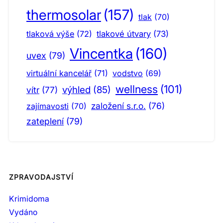
thermosolar
(157)
tlak
(70)
tlaková výše
(72)
tlakové útvary
(73)
Vincentka
(160)
uvex
(79)
virtuální kancelář
(71)
vodstvo
(69)
wellness
(101)
výhled
(85)
vítr
(77)
založení s.r.o.
(76)
zajímavosti
(70)
zateplení
(79)
ZPRAVODAJSTVÍ
Krimidoma
Vydáno