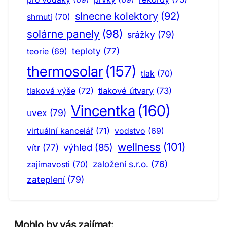
slnecne kolektory
(92)
shrnutí
(70)
solárne panely
(98)
srážky
(79)
teploty
(77)
teorie
(69)
thermosolar
(157)
tlak
(70)
tlaková výše
(72)
tlakové útvary
(73)
Vincentka
(160)
uvex
(79)
virtuální kancelář
(71)
vodstvo
(69)
wellness
(101)
výhled
(85)
vítr
(77)
založení s.r.o.
(76)
zajímavosti
(70)
zateplení
(79)
Mohlo by vás zajímat: