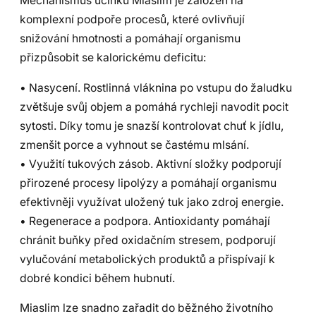
Mechanismus účinku Miaslim je založen na
komplexní podpoře procesů, které ovlivňují
snižování hmotnosti a pomáhají organismu
přizpůsobit se kalorickému deficitu:
• Nasycení. Rostlinná vláknina po vstupu do žaludku
zvětšuje svůj objem a pomáhá rychleji navodit pocit
sytosti. Díky tomu je snazší kontrolovat chuť k jídlu,
zmenšit porce a vyhnout se častému mlsání.
• Využití tukových zásob. Aktivní složky podporují
přirozené procesy lipolýzy a pomáhají organismu
efektivněji využívat uložený tuk jako zdroj energie.
• Regenerace a podpora. Antioxidanty pomáhají
chránit buňky před oxidačním stresem, podporují
vylučování metabolických produktů a přispívají k
dobré kondici během hubnutí.
Miaslim lze snadno zařadit do běžného životního