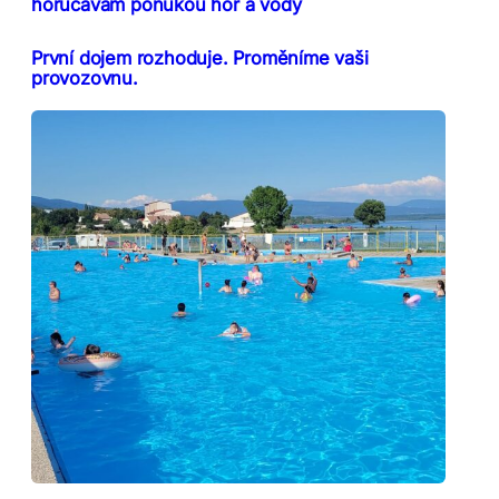
horúčavám ponukou hôr a vody
První dojem rozhoduje. Proměníme vaši
provozovnu.