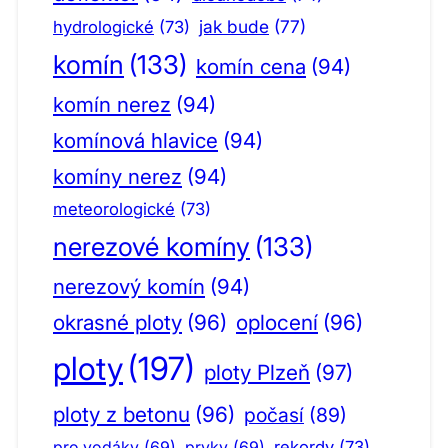
jak bude
(77)
hydrologické
(73)
komín
(133)
komín cena
(94)
komín nerez
(94)
komínová hlavice
(94)
komíny nerez
(94)
meteorologické
(73)
nerezové komíny
(133)
nerezový komín
(94)
okrasné ploty
(96)
oplocení
(96)
ploty
(197)
ploty Plzeň
(97)
ploty z betonu
(96)
počasí
(89)
pro vodáky
(69)
prvky
(69)
rekordy
(73)