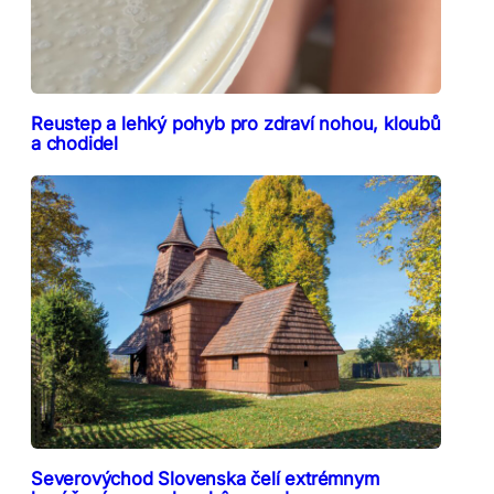
Reustep a lehký pohyb pro zdraví nohou, kloubů
a chodidel
Severovýchod Slovenska čelí extrémnym