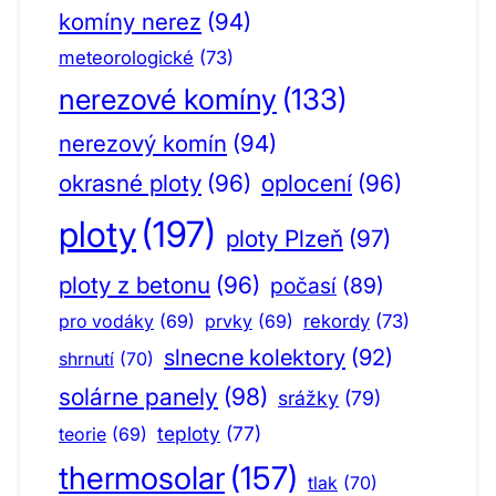
komíny nerez
(94)
meteorologické
(73)
nerezové komíny
(133)
nerezový komín
(94)
okrasné ploty
(96)
oplocení
(96)
ploty
(197)
ploty Plzeň
(97)
ploty z betonu
(96)
počasí
(89)
pro vodáky
(69)
prvky
(69)
rekordy
(73)
slnecne kolektory
(92)
shrnutí
(70)
solárne panely
(98)
srážky
(79)
teploty
(77)
teorie
(69)
thermosolar
(157)
tlak
(70)