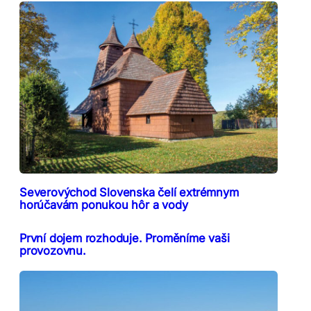
Severovýchod Slovenska čelí extrémnym
horúčavám ponukou hôr a vody
První dojem rozhoduje. Proměníme vaši
provozovnu.