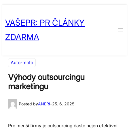
Přeskočit
Skip
na
to
VAŠEPR: PR ČLÁNKY
obsah
content
ZDARMA
Auto-moto
Výhody outsourcingu
marketingu
Posted by
ANERI
–
25. 6. 2025
Pro menší firmy je outsourcing často nejen efektivní,