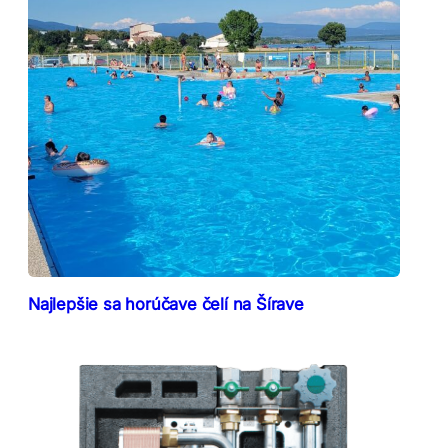
Najlepšie sa horúčave čelí na Šírave