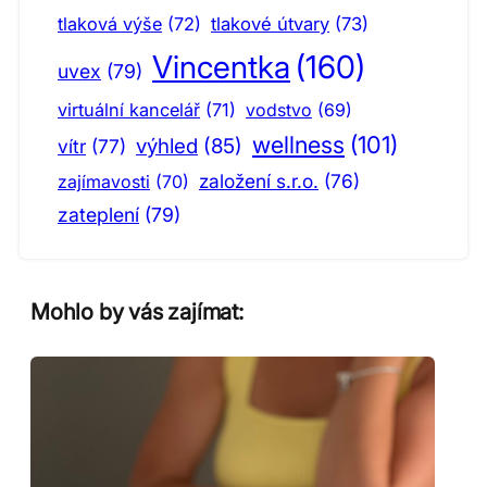
tlaková výše
(72)
tlakové útvary
(73)
Vincentka
(160)
uvex
(79)
virtuální kancelář
(71)
vodstvo
(69)
wellness
(101)
výhled
(85)
vítr
(77)
založení s.r.o.
(76)
zajímavosti
(70)
zateplení
(79)
Mohlo by vás zajímat: