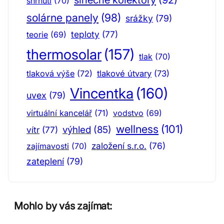
shrnutí
(70)
solárne panely
(98)
srážky
(79)
teploty
(77)
teorie
(69)
thermosolar
(157)
tlak
(70)
tlaková výše
(72)
tlakové útvary
(73)
Vincentka
(160)
uvex
(79)
virtuální kancelář
(71)
vodstvo
(69)
wellness
(101)
výhled
(85)
vítr
(77)
založení s.r.o.
(76)
zajímavosti
(70)
zateplení
(79)
Mohlo by vás zajímat: