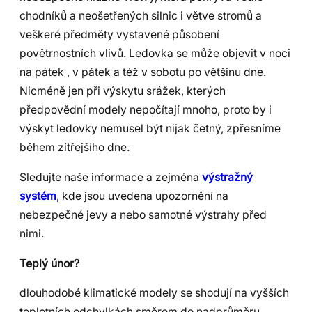
chodníků a neošetřených silnic i větve stromů a
veškeré předměty vystavené působení
povětrnostních vlivů. Ledovka se může objevit v noci
na pátek , v pátek a též v sobotu po většinu dne.
Nicméně jen při výskytu srážek, kterých
předpovědní modely nepočítají mnoho, proto by i
výskyt ledovky nemusel být nijak četný, zpřesníme
během zítřejšího dne.
Sledujte naše informace a zejména
výstražný
systém
, kde jsou uvedena upozornění na
nebezpečné jevy a nebo samotné výstrahy před
nimi.
Teplý únor?
dlouhodobé klimatické modely se shodují na vyšších
teplotních odchylkách směrem do nadprůměru