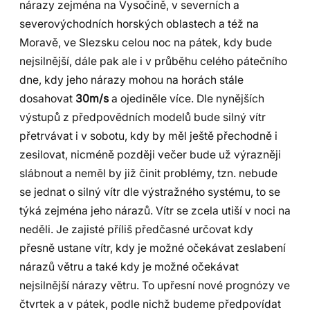
nárazy zejména na Vysočině, v severních a
severovýchodních horských oblastech a též na
Moravě, ve Slezsku celou noc na pátek, kdy bude
nejsilnější, dále pak ale i v průběhu celého pátečního
dne, kdy jeho nárazy mohou na horách stále
dosahovat
30m/s
a ojediněle více. Dle nynějších
výstupů z předpovědních modelů bude silný vítr
přetrvávat i v sobotu, kdy by měl ještě přechodně i
zesilovat, nicméně později večer bude už výrazněji
slábnout a neměl by již činit problémy, tzn. nebude
se jednat o silný vítr dle výstražného systému, to se
týká zejména jeho nárazů. Vítr se zcela utiší v noci na
neděli. Je zajisté příliš předčasné určovat kdy
přesně ustane vítr, kdy je možné očekávat zeslabení
nárazů větru a také kdy je možné očekávat
nejsilnější nárazy větru. To upřesní nové prognózy ve
čtvrtek a v pátek, podle nichž budeme předpovídat