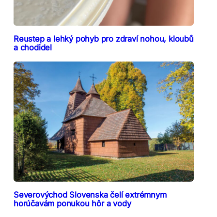
Reustep a lehký pohyb pro zdraví nohou, kloubů
a chodidel
Severovýchod Slovenska čelí extrémnym
horúčavám ponukou hôr a vody