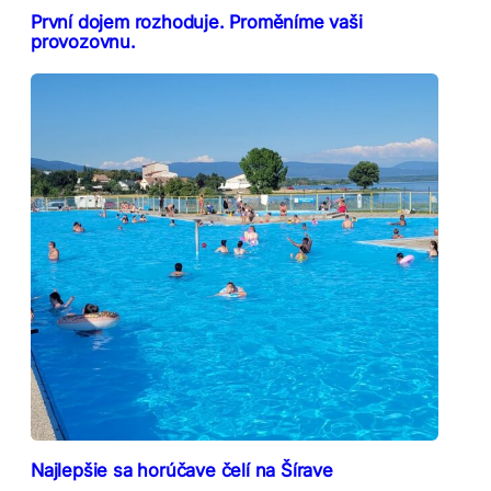
První dojem rozhoduje. Proměníme vaši
provozovnu.
Najlepšie sa horúčave čelí na Šírave