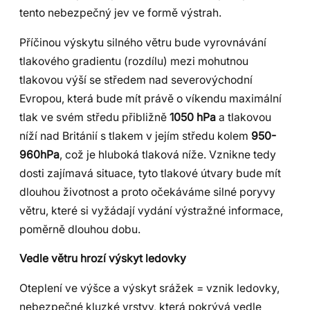
tento nebezpečný jev ve formě výstrah.
Příčinou výskytu silného větru bude vyrovnávání
tlakového gradientu (rozdílu) mezi mohutnou
tlakovou výší se středem nad severovýchodní
Evropou, která bude mít právě o víkendu maximální
tlak ve svém středu přibližně
1050 hPa
a tlakovou
níží nad Británií s tlakem v jejím středu kolem
950-
960hPa
, což je hluboká tlaková níže. Vznikne tedy
dosti zajímavá situace, tyto tlakové útvary bude mít
dlouhou životnost a proto očekáváme silné poryvy
větru, které si vyžádají vydání výstražné informace,
poměrně dlouhou dobu.
Vedle větru hrozí výskyt ledovky
Oteplení ve výšce a výskyt srážek = vznik ledovky,
nebezpečné kluzké vrstvy, která pokrývá vedle