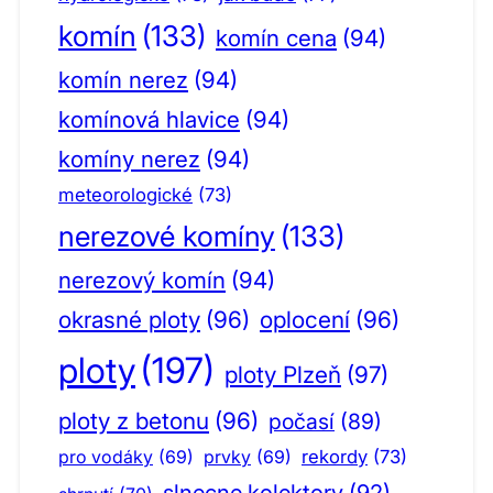
komín
(133)
komín cena
(94)
komín nerez
(94)
komínová hlavice
(94)
komíny nerez
(94)
meteorologické
(73)
nerezové komíny
(133)
nerezový komín
(94)
okrasné ploty
(96)
oplocení
(96)
ploty
(197)
ploty Plzeň
(97)
ploty z betonu
(96)
počasí
(89)
pro vodáky
(69)
prvky
(69)
rekordy
(73)
slnecne kolektory
(92)