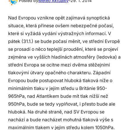
Posted by
Meteo Aktuality
–
29. 1. 2014
Nad Evropou vznikne opět zajímavá synoptická
situace, která přinese ovšem nebezpečné počasí,
které si vyžádá vydání výstražných informací. V
pátek (31.1.) se bude počasí měnit, ve střední Evropě
se prosadí o něco teplejší proudění, které se projeví
zejména ve vyšších hladinách atmosféry (ledovka) a
střední Evropa se ocitne mezi dvěma stěžejními
tlakovými útvary opačného charakteru. Západní
Evropou bude postupovat hluboká tlaková níže o
minimálním tlaku v jejím středu u Británie 950-
965hPa, nad Atlantikem bude mít tlak nižší než
950hPa, bude se tedy vyplňovat, i přesto bude ale
hluboká. Na druhé straně, nad SV Evropou se
nachází a bude nacházet mohutná tlaková výše s
maximálním tlakem v jejím středu kolem 1050hPa.