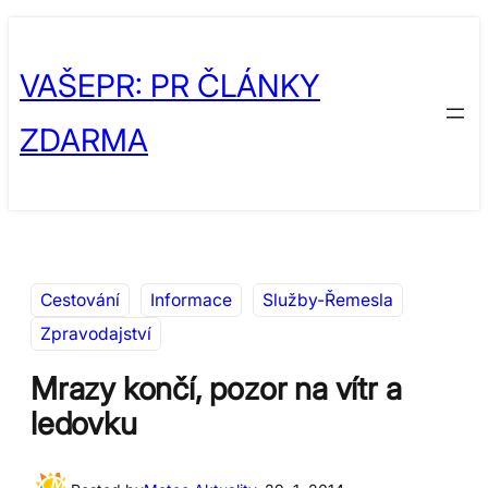
Přeskočit
Skip
na
to
VAŠEPR: PR ČLÁNKY
obsah
content
ZDARMA
Cestování
Informace
Služby-Řemesla
Zpravodajství
Mrazy končí, pozor na vítr a
ledovku