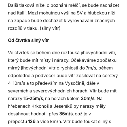
Další tlaková níže, o poznání mělčí, se bude nacházet
nad Itálií. Mezi mohutnou výší na SV a hlubokou níží
na západě bude docházet k vyrovnávání značných
rozdílů v tlaku. (silný vítr)
Od čtvrtka silný vítr
Ve čtvrtek se během dne rozfouká jihovýchodní vítr,
který bude mít místy i nárazy. Očekáváme zpočátku
mírný jihovýchodní vítr o rychlosti do 7m/s, během
odpoledne a podvečer bude vítr zesilovat na čerstvý
4-10m/s a to především na Vysočině, dále v
severních a severovýchodních horách. Vítr bude mít
nárazy
15-25m/s
, na horách kolem
30m/s
. Na
hřebenech Krkonoš a Jeseníků by nárazy měly
dosáhnout hodnot i přes
35m/s
, což je v
přepočtu
126
a více km/h. Vítr bude foukat silný s