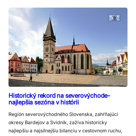
Historický rekord na severovýchode-
najlepšia sezóna v histórii
Región severovýchodného Slovenska, zahŕňajúci
okresy Bardejov a Svidník, zažíva historicky
najlepšiu a najsilnejšiu bilanciu v cestovnom ruchu,