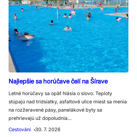
Najlepšie sa horúčave čelí na Šírave
Letné horúčavy sa opäť hlásia o slovo. Teploty
stúpajú nad tridsiatky, asfaltové ulice miest sa menia
na rozžeravené pásy, panelákové byty sa
prehrievajú už dopoludnia…
Cestování
30. 7. 2026