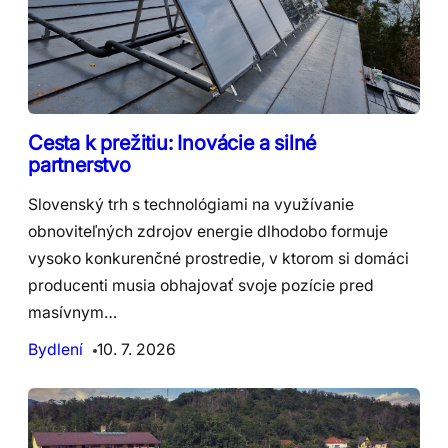
Cesta k prežitiu: Inovácie a silné
partnerstvo
Slovenský trh s technológiami na využívanie
obnoviteľných zdrojov energie dlhodobo formuje
vysoko konkurenčné prostredie, v ktorom si domáci
producenti musia obhajovať svoje pozície pred
masívnym…
Bydlení
10. 7. 2026