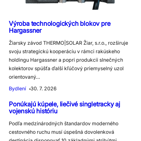
Výroba technologických blokov pre
Hargassner
Žiarsky závod THERMO|SOLAR Žiar, s.r.o., rozširuje
svoju strategickú kooperáciu v rámci rakúskeho
holdingu Hargassner a popri produkcii slnečných
kolektorov spúšťa ďalší kľúčový priemyselný uzol
orientovaný…
Bydlení
30. 7. 2026
Ponúkajú kúpele, liečivé singletracky aj
vojenskú históriu
Podľa medzinárodných štandardov moderného
cestovného ruchu musí úspešná dovolenková
destinácia disponovať 10 základnými atribútmi.