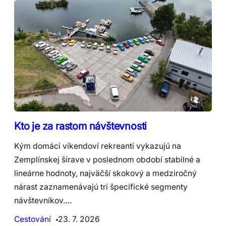
Kto je za rastom návštevnosti
Kým domáci víkendoví rekreanti vykazujú na
Zemplínskej šírave v poslednom období stabilné a
lineárne hodnoty, najväčší skokový a medziročný
nárast zaznamenávajú tri špecifické segmenty
návštevníkov.…
Cestování
23. 7. 2026