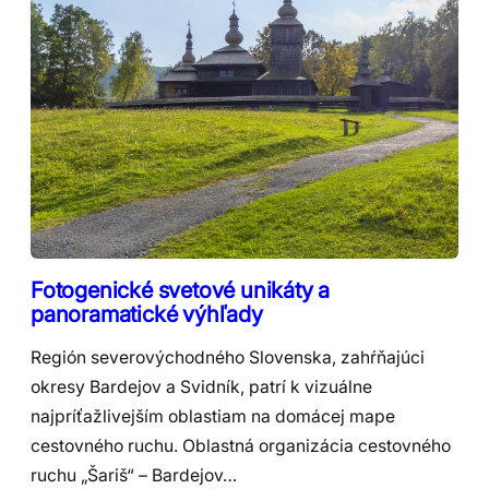
Fotogenické svetové unikáty a
panoramatické výhľady
Región severovýchodného Slovenska, zahŕňajúci
okresy Bardejov a Svidník, patrí k vizuálne
najpríťažlivejším oblastiam na domácej mape
cestovného ruchu. Oblastná organizácia cestovného
ruchu „Šariš“ – Bardejov…