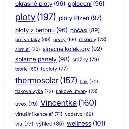
okrasné ploty
(96)
oplocení
(96)
ploty
(197)
ploty Plzeň
(97)
ploty z betonu
(96)
počasí
(89)
pro vodáky
(69)
prvky
(69)
rekordy
(73)
slnecne kolektory
(92)
shrnutí
(70)
solárne panely
(98)
srážky
(79)
teploty
(77)
teorie
(69)
thermosolar
(157)
tlak
(70)
tlaková výše
(72)
tlakové útvary
(73)
Vincentka
(160)
uvex
(79)
virtuální kancelář
(71)
vodstvo
(69)
wellness
(101)
výhled
(85)
vítr
(77)