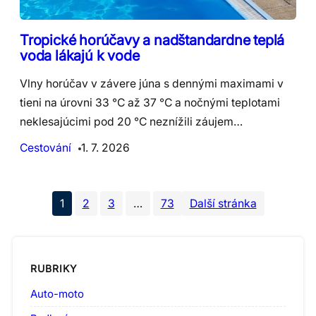
Tropické horúčavy a nadštandardne teplá
voda lákajú k vode
Vlny horúčav v závere júna s dennými maximami v
tieni na úrovni 33 °C až 37 °C a nočnými teplotami
neklesajúcimi pod 20 °C neznížili záujem…
Cestování
1. 7. 2026
1
2
3
…
73
Další stránka
RUBRIKY
Auto-moto