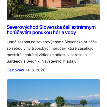
Severovýchod Slovenska čelí extrémnym
horúčavám ponukou hôr a vody
Letná sezóna na severovýchode Slovenska prináša
so sebou vlny tropických horúčav, ktoré zasahujú
mestské centrá aj vidiecke oblasti v okresoch
Bardejov a Svidník. Návštevníci hľadajú…
Cestování
4. 8. 2026