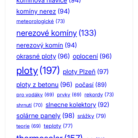
komínová hlavice
(94)
komíny nerez
(94)
meteorologické
(73)
nerezové komíny
(133)
nerezový komín
(94)
okrasné ploty
(96)
oplocení
(96)
ploty
(197)
ploty Plzeň
(97)
ploty z betonu
(96)
počasí
(89)
pro vodáky
(69)
prvky
(69)
rekordy
(73)
slnecne kolektory
(92)
shrnutí
(70)
solárne panely
(98)
srážky
(79)
teploty
(77)
teorie
(69)