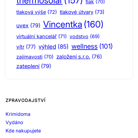
thermosolar
(157)
tlak
(70)
tlaková výše
(72)
tlakové útvary
(73)
Vincentka
(160)
uvex
(79)
virtuální kancelář
(71)
vodstvo
(69)
wellness
(101)
výhled
(85)
vítr
(77)
založení s.r.o.
(76)
zajímavosti
(70)
zateplení
(79)
ZPRAVODAJSTVÍ
Krimidoma
Vydáno
Kde nakupujete