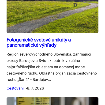
Fotogenické svetové unikáty a
panoramatické výhľady
Región severovýchodného Slovenska, zahŕňajúci
okresy Bardejov a Svidník, patrí k vizuálne
najpríťažlivejším oblastiam na domácej mape
cestovného ruchu. Oblastná organizácia cestovného
ruchu „Šariš“ – Bardejov…
Cestování
8. 7. 2026