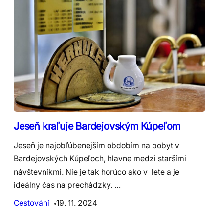
Jeseň kraľuje Bardejovským Kúpeľom
Jeseň je najobľúbenejším obdobím na pobyt v
Bardejovských Kúpeľoch, hlavne medzi staršími
návštevníkmi. Nie je tak horúco ako v lete a je
ideálny čas na prechádzky. …
Cestování
19. 11. 2024