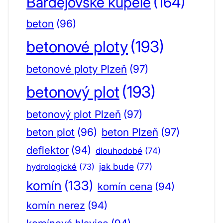
Bardejovské kúpele
(164)
beton
(96)
betonové ploty
(193)
betonové ploty Plzeň
(97)
betonový plot
(193)
betonový plot Plzeň
(97)
beton plot
(96)
beton Plzeň
(97)
deflektor
(94)
dlouhodobé
(74)
jak bude
(77)
hydrologické
(73)
komín
(133)
komín cena
(94)
komín nerez
(94)