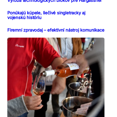
Výroba technologických blokov pre Hargassner
Ponúkajú kúpele, liečivé singletracky aj
vojenskú históriu
Firemní zpravodaj – efektivní nástroj komunikace