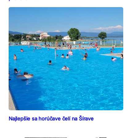
Najlepšie sa horúčave čelí na Šírave