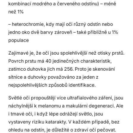
kombinací modrého a červeného odstínu) – méně
než 1%
– heterochromie, kdy mají oči různý odstín nebo
jedno oko dvě barvy zároveň – také přibližně u 1%
populace
Zajímavé je, že oči jsou spolehlivější než otisky prstů.
Povrch prstu má 40 jedinečných charakteristik,
zatímco duhovka jich má 256. Proto je skenování
sítnice a duhovky považováno za jeden z
nejspolehlivějších způsobů identifikace.
Světlé oči propouštějí více ultrafialového záření, jsou
náchylnější k melanomu a makulární degeneraci. Ale
i tmavé oči, i když lépe odrážejí světlo, jsou
vystaveny riziku katarakty. V každém případě, bez
ohledu na odstín, je důležité o zdraví očí pečovat.