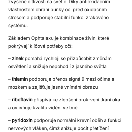
zvýšené citlivosti na světlo. Díky antioxidačním
vlastnostem chrání buňky očí před oxidačním
stresem a podporuje stabilní funkci zrakového
systému.
Základem Ophtalaxu je kombinace živin, které
pokrývají klíčové potřeby očí:
–
zinek
pomáhá rychleji se přizpůsobit změnám
osvětlení a snižuje nepohodlí z jasného světla
–
thiamin
podporuje přenos signálů mezi očima a
mozkem a zajišťuje jasné vnímání obrazu
–
riboflavin
přispívá ke zlepšení prokrvení tkání oka
a ovlivňuje kvalitu vidění ve tmě
–
pyridoxin
podporuje normální krevní oběh a funkci
nervových vláken, čímž snižuje pocit přetížení