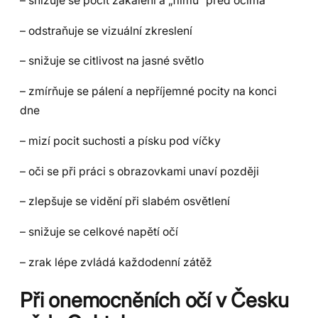
– snižuje se pocit zakalení a „filmu“ před očima
– odstraňuje se vizuální zkreslení
– snižuje se citlivost na jasné světlo
– zmírňuje se pálení a nepříjemné pocity na konci
dne
– mizí pocit suchosti a písku pod víčky
– oči se při práci s obrazovkami unaví později
– zlepšuje se vidění při slabém osvětlení
– snižuje se celkové napětí očí
– zrak lépe zvládá každodenní zátěž
Při onemocněních očí v Česku