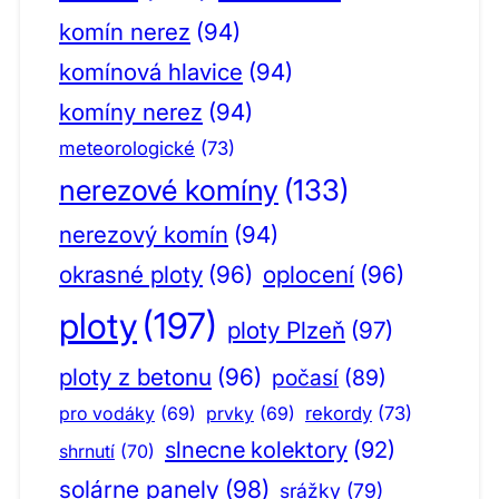
komín nerez
(94)
komínová hlavice
(94)
komíny nerez
(94)
meteorologické
(73)
nerezové komíny
(133)
nerezový komín
(94)
okrasné ploty
(96)
oplocení
(96)
ploty
(197)
ploty Plzeň
(97)
ploty z betonu
(96)
počasí
(89)
pro vodáky
(69)
prvky
(69)
rekordy
(73)
slnecne kolektory
(92)
shrnutí
(70)
solárne panely
(98)
srážky
(79)