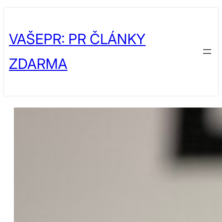
Přeskočit
Skip
na
to
VAŠEPR: PR ČLÁNKY
obsah
content
ZDARMA