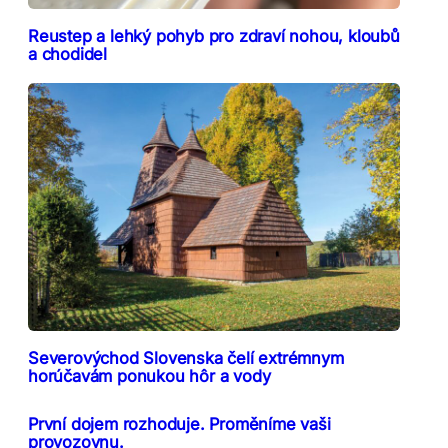
Reustep a lehký pohyb pro zdraví nohou, kloubů
a chodidel
Severovýchod Slovenska čelí extrémnym
horúčavám ponukou hôr a vody
První dojem rozhoduje. Proměníme vaši
provozovnu.