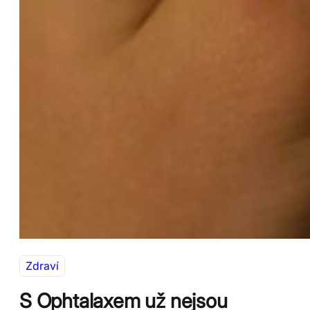
Zdraví
S Ophtalaxem už nejsou