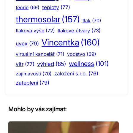
teploty
(77)
teorie
(69)
thermosolar
(157)
tlak
(70)
tlaková výše
(72)
tlakové útvary
(73)
Vincentka
(160)
uvex
(79)
virtuální kancelář
(71)
vodstvo
(69)
wellness
(101)
výhled
(85)
vítr
(77)
založení s.r.o.
(76)
zajímavosti
(70)
zateplení
(79)
Mohlo by vás zajímat: