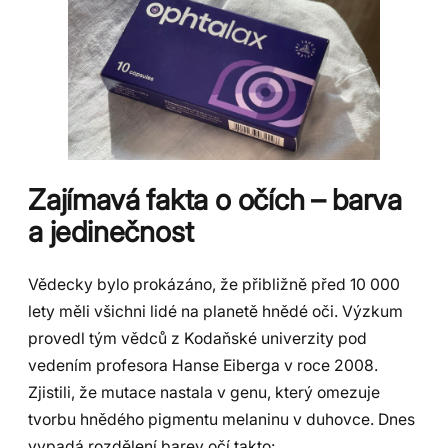
Zajímavá fakta o očích – barva
a jedinečnost
Vědecky bylo prokázáno, že přibližně před 10 000
lety měli všichni lidé na planetě hnědé oči. Výzkum
provedl tým vědců z Kodaňské univerzity pod
vedením profesora Hanse Eiberga v roce 2008.
Zjistili, že mutace nastala v genu, který omezuje
tvorbu hnědého pigmentu melaninu v duhovce. Dnes
vypadá rozdělení barev očí takto: