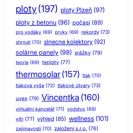
ploty
(197)
ploty Plzeň
(97)
ploty z betonu
(96)
počasí
(89)
pro vodáky
(69)
prvky
(69)
rekordy
(73)
slnecne kolektory
(92)
shrnutí
(70)
solárne panely
(98)
srážky
(79)
teploty
(77)
teorie
(69)
thermosolar
(157)
tlak
(70)
tlaková výše
(72)
tlakové útvary
(73)
Vincentka
(160)
uvex
(79)
virtuální kancelář
(71)
vodstvo
(69)
wellness
(101)
výhled
(85)
vítr
(77)
založení s.r.o.
(76)
zajímavosti
(70)