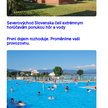
Severovýchod Slovenska čelí extrémnym
horúčavám ponukou hôr a vody
První dojem rozhoduje. Proměníme vaši
provozovnu.