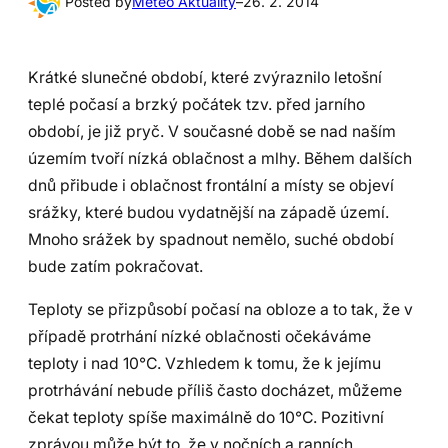
Posted by
Meteo Aktuality
–
26. 2. 2014
Krátké slunečné období, které zvýraznilo letošní
teplé počasí a brzký počátek tzv. před jarního
období, je již pryč. V současné době se nad naším
územím tvoří nízká oblačnost a mlhy. Během dalších
dnů přibude i oblačnost frontální a místy se objeví
srážky, které budou vydatnější na západě území.
Mnoho srážek by spadnout nemělo, suché období
bude zatím pokračovat.
Teploty se přizpůsobí počasí na obloze a to tak, že v
případě protrhání nízké oblačnosti očekáváme
teploty i nad 10°C. Vzhledem k tomu, že k jejímu
protrhávání nebude příliš často docházet, můžeme
čekat teploty spíše maximálně do 10°C. Pozitivní
zprávou může být to, že v nočních a ranních