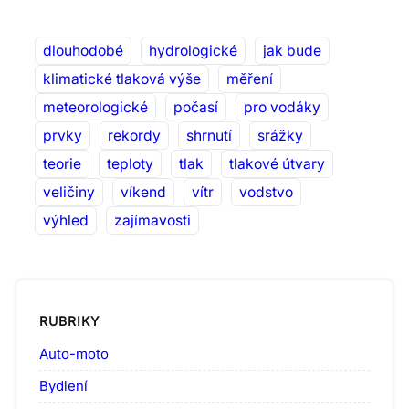
dlouhodobé
hydrologické
jak bude
klimatické tlaková výše
měření
meteorologické
počasí
pro vodáky
prvky
rekordy
shrnutí
srážky
teorie
teploty
tlak
tlakové útvary
veličiny
víkend
vítr
vodstvo
výhled
zajímavosti
RUBRIKY
Auto-moto
Bydlení