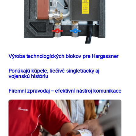
Výroba technologických blokov pre Hargassner
Ponúkajú kúpele, liečivé singletracky aj
vojenskú históriu
Firemní zpravodaj – efektivní nástroj komunikace