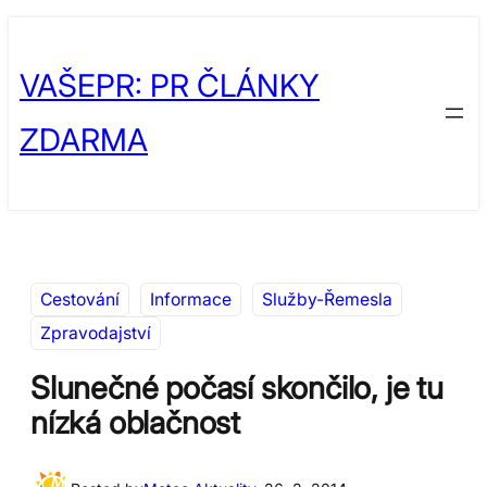
Přeskočit
Skip
na
to
VAŠEPR: PR ČLÁNKY
obsah
content
ZDARMA
Cestování
Informace
Služby-Řemesla
Zpravodajství
Slunečné počasí skončilo, je tu
nízká oblačnost