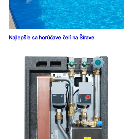
Najlepšie sa horúčave čelí na Šírave