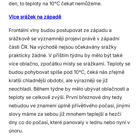
den, to teploty na 10°C čekat nemůžeme.
Více srážek na západě
Frontální vlny budou postupovat ze západu a
srážkově se významněji projeví právě v západní
části ČR. Na východě nejsou očekávány srážky
prakticky žádné. V příštím týdnu by mělo být také
více oblačno, zpočátku místy se srážkami. Teploty se
budou pohybovat spíše pod 10°C, čeká nás zřejmě
kratší chladnější období, ale výrazněji se již
neochladí. Během týdne by mělo ubývat oblačnosti a
teploty se celkově zvýší. První březnové dny tedy
nebudou ve znamení úplně přívětivého počasí, jinými
slovy máme za sebou již mnohem teplejší a hezčí
dny co do počasí, které panovaly v lednu nebo nyní v
únoru.