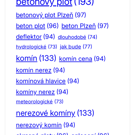
betonový plot
(193)
betonový plot Plzeň
(97)
beton plot
(96)
beton Plzeň
(97)
deflektor
(94)
dlouhodobé
(74)
jak bude
(77)
hydrologické
(73)
komín
(133)
komín cena
(94)
komín nerez
(94)
komínová hlavice
(94)
komíny nerez
(94)
meteorologické
(73)
nerezové komíny
(133)
nerezový komín
(94)