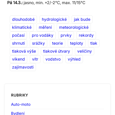
Pá 14.3.:
jasno, min. +2/-2°C, max. 11/15°C
dlouhodobé
hydrologické
jak bude
klimatické
měření
meteorologické
počasí
pro vodáky
prvky
rekordy
shrnutí
srážky
teorie
teploty
tlak
tlaková výše
tlakové útvary
veličiny
víkend
vítr
vodstvo
výhled
zajímavosti
RUBRIKY
Auto-moto
Bydlení