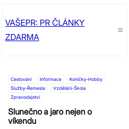
Přeskočit
Skip
na
to
VAŠEPR: PR ČLÁNKY
obsah
content
ZDARMA
Cestování
Informace
Koníčky-Hobby
Služby-Řemesla
Vzdělání-Škola
Zpravodajství
Slunečno a jaro nejen o
víkendu