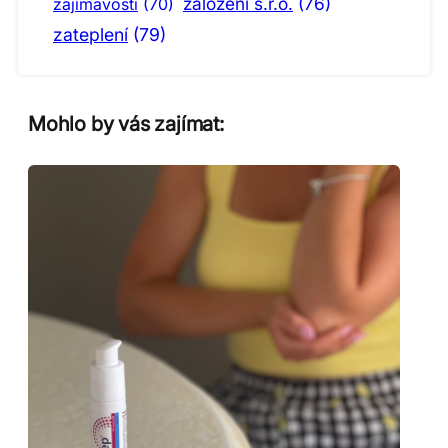
založení s.r.o.
(76)
zajímavosti
(70)
zateplení
(79)
Mohlo by vás zajímat: