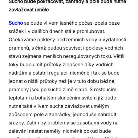
Sucho bude pokračovat, zahrady a pole bude nutné
zavlažovat uměle
Sucho
se bude vlivem jasného počasí zcela beze
srážek i v dalších dnech stále prohlubovat.
Očekáváme poklesy podzemních vody a vydatnosti
pramenů, s čímž budou souviset i poklesy vodních
stavů zejména menších neregulovaných toků. Větší
toky budou mít průtoky zlepšené díky vodních
nádržím a ostatní regulaci, nicméně i tak se bude
jednat o nižší průtoky než je v tuto dobu běžné,
prameny jsou po suché zimě slabé. S rostoucími
teplotami a bohatším slunečním svitem již bude
nutné také vlivem sucha zavlažovat umělým
způsobem pole a zahrádky, jednoduše nahradit
srážky. Zatím by problémy se zásobami vody na
zalévání nastat neměly, nicméně pokud bude