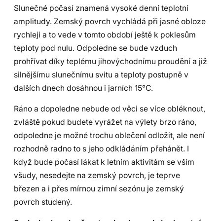
Slunečné počasí znamená vysoké denní teplotní
amplitudy. Zemský povrch vychládá při jasné obloze
rychleji a to vede v tomto období ještě k poklesům
teploty pod nulu. Odpoledne se bude vzduch
prohřívat díky teplému jihovýchodnímu proudění a již
silnějšímu slunečnímu svitu a teploty postupně v
dalších dnech dosáhnou i jarních 15°C.
Ráno a dopoledne nebude od věci se více obléknout,
zvláště pokud budete vyrážet na výlety brzo ráno,
odpoledne je možné trochu oblečení odložit, ale není
rozhodně radno to s jeho odkládáním přehánět. I
když bude počasí lákat k letním aktivitám se vším
všudy, nesedejte na zemský povrch, je teprve
březen a i přes mírnou zimní sezónu je zemský
povrch studený.