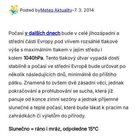
Posted by
Meteo Aktuality
–
7. 3. 2014
Počasí
v dalších dnech
bude v celé jihozápadní a
střední části Evropy pod vlivem rozsáhlé tlakové
výše s maximálním tlakem v jejím středu i
kolem
1040hPa
. Tento tlakový útvar vypadá dosti
stabilně a počasí ve střední Evropě bude určovat po
několik následujících dnů, minimálně do příštího
pátku. Znamená to ovšem dvě zásadní věci, jednak
pokračování a prohlubování se sucha, která již
panuje od konce zimní sezóny a jednak příjemné
slunečné a teplé počasí, které bude lákat k pracím na
zahrádkách či výletům do přírody.
Slunečno = ráno i mráz, odpoledne 15°C