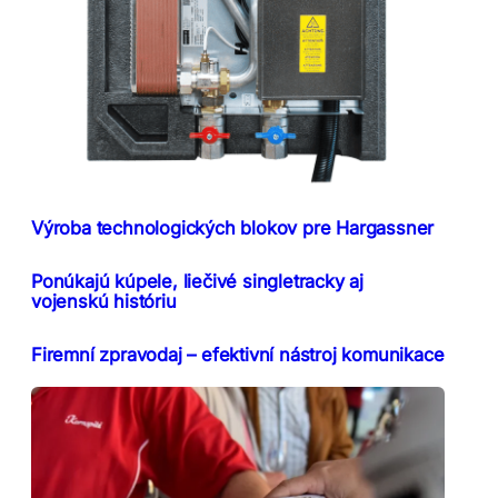
Výroba technologických blokov pre Hargassner
Ponúkajú kúpele, liečivé singletracky aj
vojenskú históriu
Firemní zpravodaj – efektivní nástroj komunikace