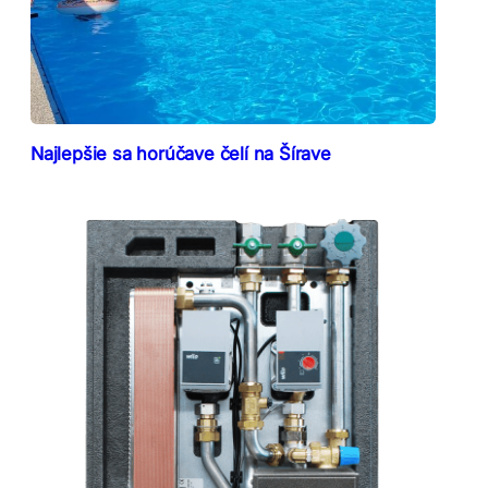
Najlepšie sa horúčave čelí na Šírave