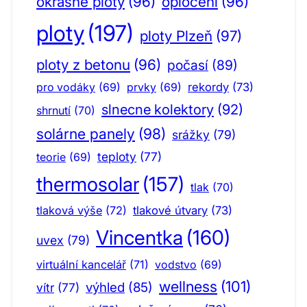
okrasné ploty
(96)
oplocení
(96)
ploty
(197)
ploty Plzeň
(97)
ploty z betonu
(96)
počasí
(89)
pro vodáky
(69)
prvky
(69)
rekordy
(73)
slnecne kolektory
(92)
shrnutí
(70)
solárne panely
(98)
srážky
(79)
teploty
(77)
teorie
(69)
thermosolar
(157)
tlak
(70)
tlaková výše
(72)
tlakové útvary
(73)
Vincentka
(160)
uvex
(79)
virtuální kancelář
(71)
vodstvo
(69)
wellness
(101)
výhled
(85)
vítr
(77)