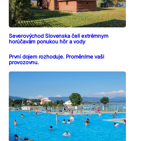
Severovýchod Slovenska čelí extrémnym
horúčavám ponukou hôr a vody
První dojem rozhoduje. Proměníme vaši
provozovnu.