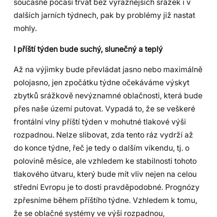
současné počasí trvat bez výraznějších srážek i v
dalších jarních týdnech, pak by problémy již nastat
mohly.
I příští týden bude suchý, slunečný a teplý
Až na výjimky bude převládat jasno nebo maximálně
polojasno, jen zpočátku týdne očekáváme výskyt
zbytků srážkově nevýznamné oblačnosti, která bude
přes naše území putovat. Vypadá to, že se veškeré
frontální vlny příští týden v mohutné tlakové výši
rozpadnou. Nelze slibovat, zda tento ráz vydrží až
do konce týdne, řeč je tedy o dalším víkendu, tj. o
polovině měsíce, ale vzhledem ke stabilnosti tohoto
tlakového útvaru, který bude mít vliv nejen na celou
střední Evropu je to dosti pravděpodobné. Prognózy
zpřesníme během příštího týdne. Vzhledem k tomu,
že se oblačné systémy ve výši rozpadnou,